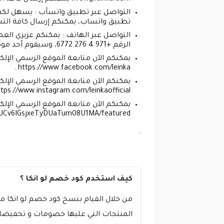
التواصل عبر تطبيق واتسآب : يسهل لكم ا
تطبيق واتساب، يمكنكم إرسال كافة التساؤلات عبر هذ
التواصل عبر الهاتف : يمكنكم عزيزي العم
الرقم +971 4 276 6772، وسيقوم أحد موظفى خدمة العملاء بمتجر لو انكا الاستجابة والرد على كافة الاتصالات من مختلف العملاء .
يمكنكم الآن متابعة الموقع الرسمي الإلك
https://www.facebook.com/leinka .
يمكنكم الآن متابعة الموقع الرسمي الإلك
tps://www.instagram.com/leinkaofficial/ .
يمكنكم الآن متابعة الموقع الرسمي الإلكت
UCv6IGsjxeTyDUaTum08U1MA/featured .
.
كيف استخدم كود خصم لو انكا ؟
من خلال القيام بنسخ كود خصم لو انكا من 
المنتجات التي عليها خصومات و تخفيضات