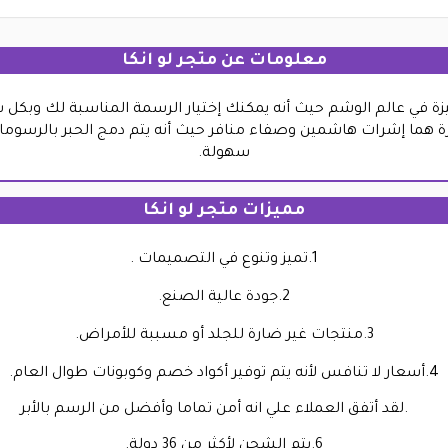
معلومات عن متجر لو انكا
يزة في عالم الوشم حيث أنه يمكنك إختيار الرسمة المناسبة لك وبك
ما إشرات هاشمين وصفاء منافر حيث أنه يتم دمج الحبر بالرسومات ا
سهولة.
مميزات متجر لو انكا
1.
تميز وتنوع في التصميمات .
2.جودة عالية الصنع.
3.منتجات غير ضارة للجلد أو مسببة للأمراض.
4.أسعار لا تنافس لأنه يتم توفير أكواد خصم وكوبونات طوال العام.
لقد أتفق العملاء علي انه أمن تماما وأفضل من الرسم بالأبر.
6.يتم الشحن لأكثر من 36 دولة.