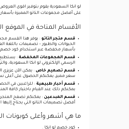
لو انكا السعودية يقوم بتوفير اقوى العروض 
على أفضل مجموعات التاتو المميزة بأسعار مخفضة للغا
الأقسام المتاحة في الموقع الرس
قسم متجر التاتو
: يوفر هذا القسم مجم
الحيوانات والطيور – تصميمات باللغة ال
بأسعار مخفضة عبر استخدام كود خصم لو انكا
قسم المجموعات المخفضة
: يستطيع 
الرسمي الإلكتروني لو انكا السعودية، وال
قسم تصميم خاص
: يمكن الآن عزيزي 
سعر مميز، يمكنكم الحصول على أعلى نسبة خص عبر استخدام كو
قسم أحبار طبيعية
يمكنكم ذلك عند القيام باختيار كافة المنت
قسم المبدعين
: يمكنكم تصفح المتجر ال
أفضل تصميمات التاتو التي يحتاج إليها الكث
ما هي أشهر وأعلى كوبونات الخصم
كود خصم لو انكا .