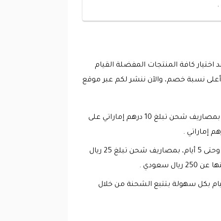
.
 اختيار كافة المنتجات المفضلة القيام
انكا 30% قبل الدفع، من أجل الحصول على أعلى نسبة خصم، والآن ننشر لكم عبر موقع
يوفر الموقع الرسمي الإلكتروني فرصة الشحن إلى الإمارات العربية المتحدة خلال فترة عمل من يوم وحتى 3 أيام، بمصاريف شحن تبلغ 10 درهم إماراتي على
يقدم الموقع الرسمي الإلكتروني لو انكا فرصة الشحن إلى المملكة العربية السعودية خلال فترة عمل من يومين وحتى 5 أيام، بمصاريف شحن تبلغ 25 ريال
بية والدول الأجنبية عبر افضل شركة شحن دولية وهي DHL ، يمكنكم القيام بكل سهولة بتتبع الشحنة من خلال