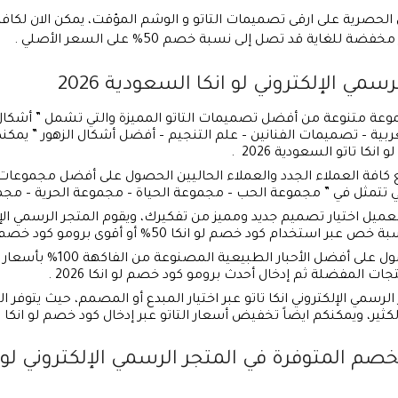
الحصرية على ارقى تصميمات التاتو و الوشم المؤقت، يمكن الان لكافة
ية قد تصل إلى نسبة خصم 50% على السعر الأصلي .
مي الإلكتروني لو انكا السعودية 2026
وعة متنوعة من أفضل تصميمات التاتو المميزة والتي تشمل ” أشكال
عربية – تصميمات الفنانين – علم التنجيم – أفضل أشكال الزهور ” يمك
 تاتو السعودية 2026 .
كافة العملاء الجدد والعملاء الحاليين الحصول على أفضل مجموعات ا
تي تتمثل في ” مجموعة الحب – مجموعة الحياة – مجموعة الحرية – مجموع
العميل اختيار تصميم جديد ومميز من تفكيرك، ويقوم المتجر الرسمي الإ
د خصم لو انكا 50% أو أقوى برومو كود خصم لو انكا جديد .
: للراغبين في الحصول على
جات المفضلة ثم إدخال أحدث برومو كود خصم لو انكا 2026 .
رسمي الإلكتروني انكا تاتو عبر اختيار المبدع أو المصمم، حيث يتوفر 
ير، ويمكنكم ايضاً تخفيض أسعار التاتو عبر إدخال كود خصم لو انكا 50% .
 المتوفرة في المتجر الرسمي الإلكتروني لو انكا ا