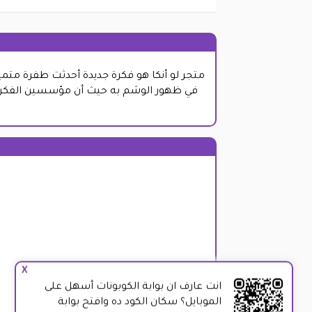
متجر لو أنكا هو فكرة جديدة أحدثت طفرة متم
في ظهور الوشم به حيث أن مؤسسين الفكرة ه
X
انت عارف ان بوابة الكوبونات أسهل على
الموبايل؟ سكان الكود ده وافتح بوابة
الكوبونات على موبايلك من غير مجهود