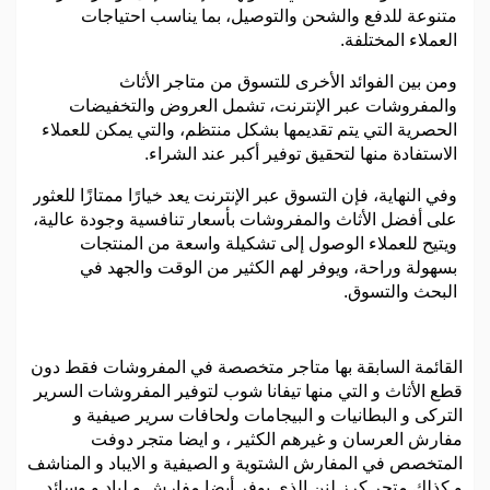
متنوعة للدفع والشحن والتوصيل، بما يناسب احتياجات
العملاء المختلفة.
ومن بين الفوائد الأخرى للتسوق من متاجر الأثاث
والمفروشات عبر الإنترنت، تشمل العروض والتخفيضات
الحصرية التي يتم تقديمها بشكل منتظم، والتي يمكن للعملاء
الاستفادة منها لتحقيق توفير أكبر عند الشراء.
وفي النهاية، فإن التسوق عبر الإنترنت يعد خيارًا ممتازًا للعثور
على أفضل الأثاث والمفروشات بأسعار تنافسية وجودة عالية،
ويتيح للعملاء الوصول إلى تشكيلة واسعة من المنتجات
بسهولة وراحة، ويوفر لهم الكثير من الوقت والجهد في
البحث والتسوق.
القائمة السابقة بها متاجر متخصصة في المفروشات فقط دون
قطع الأثاث و التي منها تيفانا شوب لتوفير المفروشات السرير
التركى و البطانيات و البيجامات ولحافات سرير صيفية و
مفارش العرسان و غيرهم الكثير ، و ايضا متجر دوفت
المتخصص في المفارش الشتوية و الصيفية و الايباد و المناشف
و كذلك متجر كرز لنن الذي يوفر أيضا مفارش و لباد و وسائد