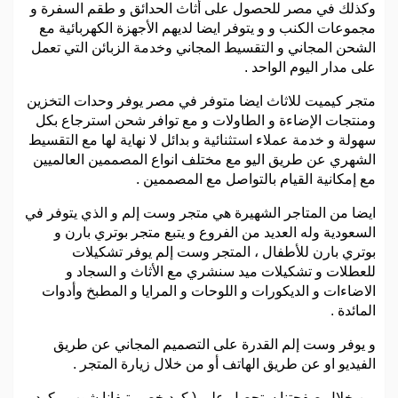
وكذلك في مصر للحصول على أثاث الحدائق و طقم السفرة و
مجموعات الكنب و و يتوفر ايضا لديهم الأجهزة الكهربائية مع
الشحن المجاني و التقسيط المجاني وخدمة الزبائن التي تعمل
على مدار اليوم الواحد .
متجر كيميت للاثاث ايضا متوفر في مصر يوفر وحدات التخزين
ومنتجات الإضاءة و الطاولات و مع توافر شحن استرجاع بكل
سهولة و خدمة عملاء استثنائية و بدائل لا نهاية لها مع التقسيط
الشهري عن طريق اليو مع مختلف انواع المصممين العالميين
مع إمكانية القيام بالتواصل مع المصممين .
ايضا من المتاجر الشهيرة هي متجر وست إلم و الذي يتوفر في
السعودية وله العديد من الفروع و يتبع متجر بوتري بارن و
بوتري بارن للأطفال ، المتجر وست إلم يوفر تشكيلات
للعطلات و تشكيلات ميد سنشري مع الأثاث و السجاد و
الاضاءات و الديكورات و اللوحات و المرايا و المطبخ وأدوات
المائدة .
و يوفر وست إلم القدرة على التصميم المجاني عن طريق
الفيديو او عن طريق الهاتف أو من خلال زيارة المتجر .
من خلال صفحتنا ستحصل على ( كود خصم تيفانا شوب ، كود