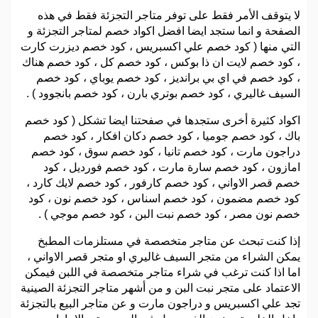
لا يتوقف الأمر فقط على توفر متاجر التجزئة فقط في هذه
الصفحة و انما ستجد ايضا افضل اكواد خصم لمتاجر التجزئة و
التي منها ( كود خصم علي اكسبريس ، كود خصم ديزرت كارت
، كود خصم لايت ان ذا بوكس ، كود خصم كل ، كود خصم هناك
، كود خصم في اي بي برانديز ، كود خصم يوباي ، كود خصم
السيف غاليري ، كود خصم بوتري بارن ، كود خصم بانجوود ) .
اكواد كثيرة أخرى ستجدها في صفحتنا ايضا تشكل ( كود خصم
باك ، كود خصم جوميا ، كود خصم دكان افكار ، كود خصم
دراجون مارت ، كود خصم تانيا ، كود خصم سوق ، كود خصم
امازون ، كود خصم سارة مارت ، كود خصم فورديل ، كود
خصم قصر الاواني ، كود خصم كارفور ، كود خصم لايك كارد ،
كود خصم مضمون ، كود خصم اسناس ، كود خصم نون ، كود
خصم نون مصر ، كود خصم نبت البن ، كود خصم موجي ) .
إذا كنت تبحث عن متاجر متخصصة في مستلزمات المطبخ
يمكن الشراء من متجر السيف غاليري او متجر قصر الاواني ،
اما اذا كنت ترغب في شراء متاجر متخصصة في اللبن فيمكن
الاعتماد على متجر نبت البن و من أشهر متاجر التجزئة الصينية
تجد علي اكسبريس و دراجون مارت و عن متاجر البيع بالتجزئة