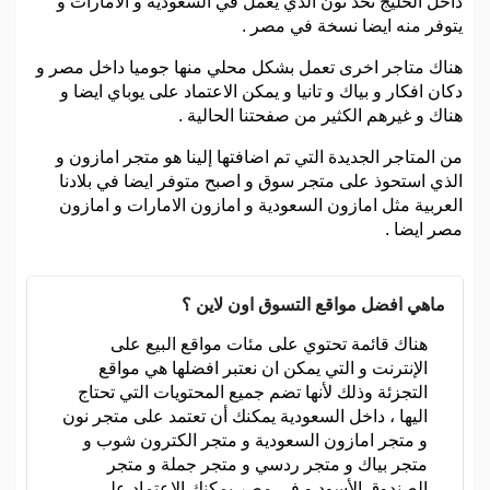
داخل الخليج تحد نون الذي يعمل في السعودية و الامارات و
يتوفر منه ايضا نسخة في مصر .
هناك متاجر اخرى تعمل بشكل محلي منها جوميا داخل مصر و
دكان افكار و بياك و تانيا و يمكن الاعتماد على يوباي ايضا و
هناك و غيرهم الكثير من صفحتنا الحالية .
من المتاجر الجديدة التي تم اضافتها إلينا هو متجر امازون و
الذي استحوذ على متجر سوق و اصبح متوفر ايضا في بلادنا
العربية مثل امازون السعودية و امازون الامارات و امازون
مصر ايضا .
ماهي افضل مواقع التسوق اون لاين ؟
هناك قائمة تحتوي على مئات مواقع البيع على
الإنترنت و التي يمكن ان نعتبر افضلها هي مواقع
التجزئة وذلك لأنها تضم جميع المحتويات التي تحتاج
اليها ، داخل السعودية يمكنك أن تعتمد على متجر نون
و متجر امازون السعودية و متجر الكترون شوب و
متجر بياك و متجر ردسي و متجر جملة و متجر
الصندوق الأسود و في مصر يمكنك الاعتماد على