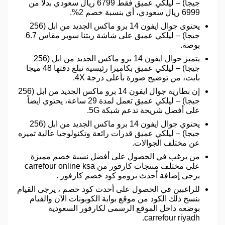
جيجا) – ليلكي عميق فقط 6799 ريال سعودي بدلاً من
6999 ريال سعودي، أي بنسبة خصم 2%.
يحتوى جوال ايفون 14 برو ماكس الجديد من ابل (256
جيجا) – ليلكي عميق على شاشة ريتنا سوبر مقاس 6.7
بوصة.
يتميز جوال ايفون 14 برو ماكس الجديد من ابل (256
جيجا) – ليلكي عميق بكاميرا رئيسية تبلغ دقتها 48 ميجا
بايت، من توضيح صورة بأعلى درجة 4X.
إن بطارية جوال ايفون 14 برو ماكس الجديد من ابل (256
جيجا) – ليلكي عميق تعمل لمدة 29 ساعة، يحتوي ايضاً
على أفضل شريحة تدعم شبكة 5G.
يحتوي جوال ايفون 14 برو ماكس الجديد من ابل (256
جيجا) – ليلكي عميق قدرات رائعة وتكنولوجيا عالية تميزه
عن مختلف الجوالات.
من يرغب في الحصول على أفضل نسبة خصم مميزة
على مختلف منتجات كارفور من carrefour online ksa
يرجى إضافة أحدث برومو كود خصم كارفور .
للراغبين في الحصول على أحدث كود خصم ، يرجى القيام
بنسخ ذلك الكود من موقع بوابة الكوبونات الآن والقيام
بوضعه داخل الموقع الرسمى لكارفور السعودية
carrefour riyadh.