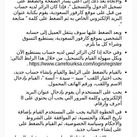
والاتجاه بعد ذلك إلى اعلى يسار الصفحة والضغط على ”
تسجيل الدخول والتسجيل “، فإذا كان الزائر لديه حساب
من قبل على موقع كارفور السعودية، يقوم بكتابة عنوان
البريد الإلكتروني الخاص به ثم الضغط على كلمة ” متابعة
“.
وبعد الضغط عليها سوف ينتقل العميل إلى حسابه
الشخصي بموقع كارفور السعودية، يستطيع التسوق
وشراء كل ما يلزم.
وفي حالة إذا كان الزائر ليس لديه حساب يستطيع الآن
وبكل سهولة القيام بالتسجيل، من خلال هذا الرابط التالي:
https://www.carrefourksa.com/login/register .
بالقيام بالضغط على الرابط والقيام بإنشاء حساب جديد،
يجب اختيار اللقب ” سيد – سيدة – أنسة “، القيام بإدخال
الاسم واللقب، ورقم الهاتف المحمول.
يجب على المستخدم أن يقوم بإدخال عنوان البريد
الإلكتروني وكلمة المرور التي يجب أن يحتوي على 8
أحرف وأرقام.
في الخطوة التالية يجب على المستخدم القيام بإضافة
تاريخ الميلاد والجنسية، ثم الموافقة على الشروط
والأحكام وسياسة الخصوصية، ثم القيام بالضغط على
على إنشاء حساب جديد.