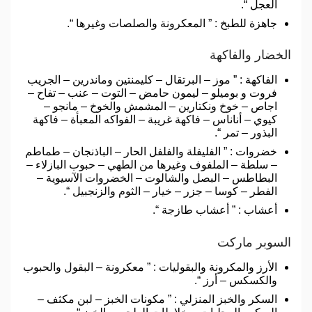
العجل “.
جاهزة للطبخ : ” المعكرونة والصلصات وغيرها “.
الخضار والفاكهة
الفاكهة : ” موز – البرتقال – كليمنتين وماندرين – الجريب
فروت و بوميلو – ليمون حامض – التوت – عنب – تفاح –
اجاص – خوخ ونكتارين – المشمش والخوخ – مانجو –
كيوي – أناناس – فاكهة غريبة – الفواكه المعبأة – فاكهة
البذور – تمر “.
خضروات : ” الفليفلة والفلفل الحار – الباذنجان – طماطم
– سلطة – الملفوف وغيرها من الطهي – حبوب البازلاء –
البطاطس – البصل والشالوت – الخضروات الآسيوية –
الفطر – كوسا – جزر – خيار – الثوم والزنجبيل “.
أعشاب : ” أعشاب طازجة “.
السوبر ماركت
الأرز والمكرونة والبقوليات : ” معكرونة – البقول والحبوب
والكسكس – أرز “.
السكر والخبز المنزلي : ” مكونات الخبز – لبن مكثف –