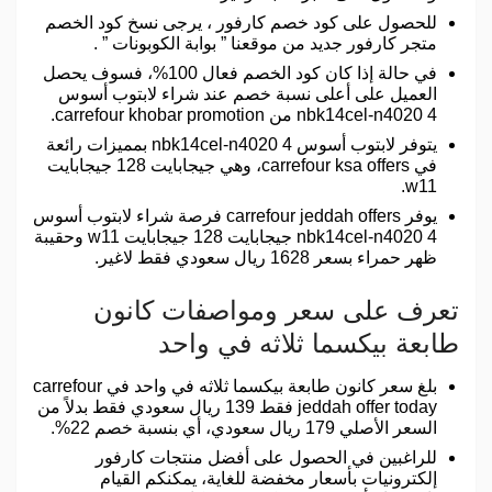
للحصول على كود خصم كارفور ، يرجى نسخ كود الخصم
متجر كارفور جديد من موقعنا ” بوابة الكوبونات ” .
في حالة إذا كان كود الخصم فعال 100%، فسوف يحصل
العميل على أعلى نسبة خصم عند شراء لابتوب أسوس
nbk14cel-n4020 4 من carrefour khobar promotion.
يتوفر لابتوب أسوس nbk14cel-n4020 4 بمميزات رائعة
في carrefour ksa offers، وهي جيجابايت 128 جيجابايت
w11.
يوفر carrefour jeddah offers فرصة شراء لابتوب أسوس
nbk14cel-n4020 4 جيجابايت 128 جيجابايت w11 وحقيبة
ظهر حمراء بسعر 1628 ريال سعودي فقط لاغير.
تعرف على سعر ومواصفات كانون
طابعة بيكسما ثلاثه في واحد
بلغ سعر كانون طابعة بيكسما ثلاثه في واحد في carrefour
jeddah offer today فقط 139 ريال سعودي فقط بدلاً من
السعر الأصلي 179 ريال سعودي، أي بنسبة خصم 22%.
للراغبين في الحصول على أفضل منتجات كارفور
إلكترونيات بأسعار مخفضة للغاية، يمكنكم القيام