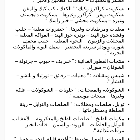
السكر والمحليات – خلاطات الطحين والخبز “.
بسكويت، كراكرز وكيك : ” الكعك ، كب كيك والمفن –
بسكويت ويفر – كراكرز وغيرها – بسكويت دايجستف
وغيره – بسكويت محشي – خبز راسك “.
معلبات ومرطبانات وغيرها : ” خضروات معلبة’ – حليب
وقشدة جوز الهند – بودرة جوز الهند – الفواكه المعلبة –
المخللات والزيتون – اللحوم المعلبة – حليب مجفف –
شوربة ونودلز سريعة التحضير – سمك التونة والمأكولات
البحرية ” .
منتجات الفطور الغذائية : ” خبز بف – حبوب – جرنولة –
الشوفان – ميوزلي “.
شيبس ومقبلات : ” معلبات – رقائق – تورتيلا و ناتشو –
الفشار “.
الشوكولاته والمعجنات : ” حلويات – الشوكولات – علكة
وغيرها – منتجات موسمية “.
توابل، صلصات ومخللات : ” الصلصات والتوابل – زينة
السلطة ومستلزماتها “.
مكونات الطبخ : ” صلصات الطبخ والمعكرونة – الأعشاب،
التوابل والخلطات – الزيوت والسمن – فتات الخبز –
مرقات غذائية “.
المربيات ، العسل وغيرها : ” أغذية قابلة للدهن – عسل “.