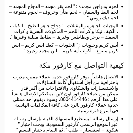
لحوم ودواجن مجمدة : ” لحم بقر مجمد – الدجاج المجمد –
لحم البط والسمان – لحم ضأن وخروف – لحوم متنوعة –
لحم ديك رومي “.
الوجبات الجاهزة والمقبلات : ” دجاج جاهز للطبخ – الكباب
، الكبة ، تيكا و كرات اللحم – المأكولات البحرية و كرات
السمك – برجر وبطاطس وغيرها – بطاطا مقلية وغيرها “.
أيس كريم وحلويات : ” الحلويات – كعك ايس كريم – ايس
كريم متنوع – أكواب أيسكريم – لبن مجمد وغيره “.
كيفية التواصل مع كارفور مكة
الاتصال هاتفياً : يوفر كاروفور خدمة عملاء مميزة مدرب
باحترافية من أجل استقبال كافة التساؤلات
والاستفسارات والشكاوى والاقتراحات من أكبر قدر
ممكن من عملاء كارفور اون لاين، يمكنكم الاتصال هاتفياً
على هذا الرقم : 8004414446، وسوف يقوم أحد ممثلي
خدمة عملاء كارفور بالرد على كافة المكالمات الهاتفية
في أسرع فترة زمنية.
إرسال رسالة : يستطيع المستهلك القيام بإرسال رسالة
عبر الموقع الرسمي كارفور السعودية، ويجب اختيار ”
شكوى – استفسار – طلب “، ثم القيام باختيار القسم ”