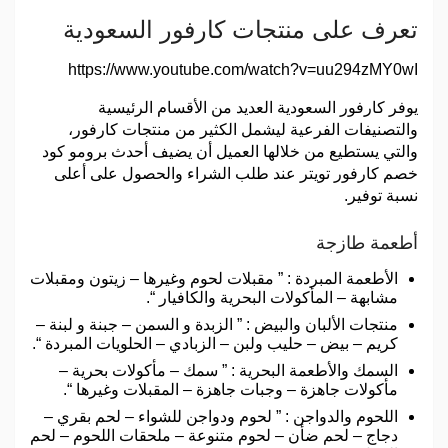
تعرف على منتجات كارفور السعودية
https://www.youtube.com/watch?v=uu294zMY0wI
يوفر كارفور السعودية العديد من الأقسام الرئيسية
والتصنيفات الفرعية ليشمل الكثير من منتجات كارفور،
والتي يستطيع من خلالها العميل أن يضيف أحدث برومو كود
خصم كارفور تويتر عند طلب الشراء والحصول على أعلى
نسبة توفير.
أطعمة طازجة
الأطعمة المبردة : ” مقبلات لحوم وغيرها – زيتون ومقبلات
مشابهة – المأكولات البحرية والكافيار “.
منتجات الألبان والبيض : ” الزبدة و السمن – جبنة و لبنة –
كريم – بيض – حليب ولبن – الزبادي – الحلويات المبردة “.
السمك والأطعمة البحرية : ” سمك – مأكولات بحرية –
مأكولات جاهزة – وجبات جاهزة – المقبلات وغيرها “.
اللحوم والدواجن : ” لحوم ودواجن للشواء – لحم بقري –
دجاج – لحم ضأن – لحوم متنوعة – ملحقات اللحوم – لحم