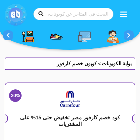
طي
ى
محتوى
بوابة الكوبونات
كوبون خصم كارفور
>
30%
كود خصم كارفور مصر تخفيض حتى 15% على
المشتريات