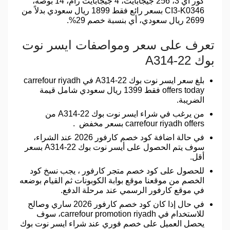
كور اي 3، 256 جيجابايت، 4 جيجابايت رام، 14 بوصة،
CI3-K0346 بسعر رائع فقط 1899 ريال سعودي بدلاً من
2699 ريال سعودي، أي بنسبة خصم 29%.
تعرف على سعر ومواصفات ايسر نوت
بوك A314-22
بلغ سعر ايسر نوت بوك A314-22 في carrefour riyadh
offers today فقط 1399 ريال سعودي شامل قيمة
الضريبة.
من يرغب في شراء ايسر نوت بوك A314-22 من
carrefour riyadh offers بسعر مخفض .
في حالة اضافة كود خصم كارفور 2026 عند الشراء،
سوف يتم الحصول على أيسر نوت بوك A314-22 بسعر
أقل.
للحصول على كود خصم متجر كارفور ، يجب نسخ كود
الخصم من موقعنا موقع بوابة الكوبونات ثم القيام بوضعه
في موقع كارفور الرسمي عند مرحلة الدفع.
في حال إذا كان كود خصم كارفور 2026 ساري وصالح
للاستخدام في carrefour promotion riyadh، سوف
يحصل العميل على خصم فوري عند شراء ايسر نوت بوك