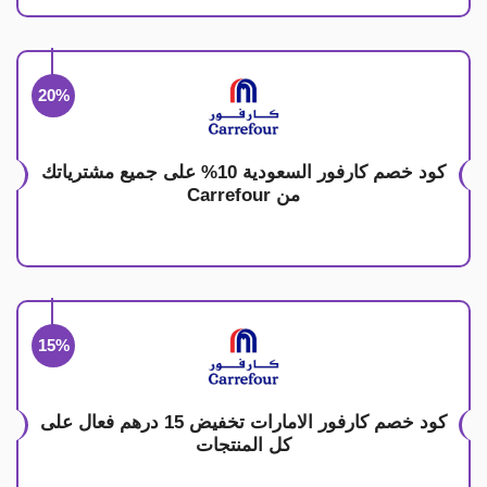
20%
كود خصم كارفور السعودية 10% على جميع مشترياتك
من Carrefour
15%
كود خصم كارفور الامارات تخفيض 15 درهم فعال على
كل المنتجات