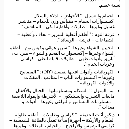
نسبة خصم.
الحمام والغسيل : ” الأحواض ، الدلاء والسلال –
اكسسوارات الحمام – مقياس وزن للحمام – مناشير
غسيل وغيرها – طاولات وأغطية الكي – المناشف “.
غرفة النوم : ” أطقم أغطية السرير – لحاف وأغطية –
الشماعات – فرشة – الوسائد “.
التخييم، الشواء وغيرها : ” سرير هوائي وكيس نوم – أطقم
الشواء وغيرها – إكسسوارات الفحم والشواء – مبردات ،
أباريق وأدوات طهى – طاولات قابلة للطي ، كراسي
وعربات الخيام “.
الكهربائيات وأدوات افعلها بنفسك (DIY) : ” المصابيح
وغيرها – اكسسوارات الباب – المثاقب ، المفكات
والأدوات الكهربائية “.
امن المنزل : ” السلالم ومستلزماتها – الحبال والأقفال –
مانعات التسرب والسيليكون – الأشرطة والمواد اللاصقة
– مستلزمات المسامير والبراغي وغيرها – أدوات و
معدات “.
ديكور أثاث الحديقة : ” كراسي وطاولات – أطقم طاولة
الطعام والأريكة – أجهزة إضاءة تعمل بالطاقة الشمسية –
كراسي التشمس والأراجيح – والخيام ، المظلات وغيرها –