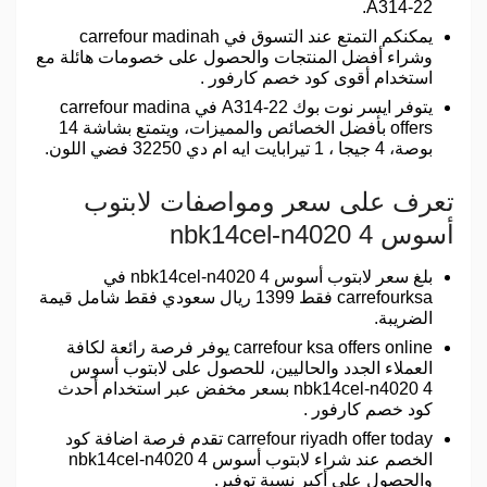
A314-22.
يمكنكم التمتع عند التسوق في carrefour madinah
وشراء أفضل المنتجات والحصول على خصومات هائلة مع
استخدام أقوى كود خصم كارفور .
يتوفر ايسر نوت بوك A314-22 في carrefour madina
offers بأفضل الخصائص والمميزات، ويتمتع بشاشة 14
بوصة، 4 جيجا ، 1 تيرابايت ايه ام دي 32250 فضي اللون.
تعرف على سعر ومواصفات لابتوب
أسوس nbk14cel-n4020 4
بلغ سعر لابتوب أسوس nbk14cel-n4020 4 في
carrefourksa فقط 1399 ريال سعودي فقط شامل قيمة
الضريبة.
carrefour ksa offers online يوفر فرصة رائعة لكافة
العملاء الجدد والحاليين، للحصول على لابتوب أسوس
nbk14cel-n4020 4 بسعر مخفض عبر استخدام أحدث
كود خصم كارفور .
carrefour riyadh offer today تقدم فرصة اضافة كود
الخصم عند شراء لابتوب أسوس nbk14cel-n4020 4
والحصول على أكبر نسبة توفير.