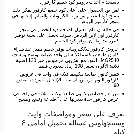
باستخدام أحدث برومو كود خصم كارفور .
لمن يود الحصول على أعلى كود خصم كارفور يمكن ذلك
بنسخ كود الخصم من بوابة الكوبونات والقيام بإدخالها في
متجر كارفور الرياض.
في حالة أن قام العميل بإضافة كود الخصم في متجر
كارفور اون لاين الرياض، سوف يحصل على نسبة توفير
كبيرة بشرط أن يتوفر كود الخصم .
عروض كارفور للالكترونيات توفر خصم مميز عند شراء
كانون طابعة بيكسما ثلاثه في واحد طباعة ونسخ ومسح ،
MG2540 ، أسود مع اتش بي خرطوش حبر 123 أصلية
ثلاثية الألوان بسعر 198 ريال سعودي فقط.
تتميز كانون طابعة بيكسما ثلاثه في واحد في عروض
كارفور اليوم الرياض بأن سعة الإدخال النموذجية بقدرة
60.
من أهم خصائص كانون طابعة بيكسما ثلاثه في واحد في
عرض كارفور جدة بقدرتها على ” طباعة ونسخ ومسح “.
تعرف على سعر ومواصفات وايت
وستنجهاوس غسالة تحميل أمامي 8
كيلو