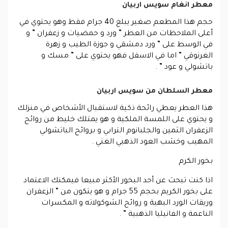
معطر انغام سويس اربيان
حجم هذا المطعم صغير يبلغ 40 جرام فقط وهو يحتوي في
أعلى الملاحظات من العطر ” ورد و حمضيات و زعفران ” و
في الوسط على ” ورد دمشقي و جوزة الطيب و زهرة
الغرنوقي ” اما في الاسفل فهو يحتوي على ” مسك و
باتشولي و عود ” .
معطر السلطان من سويس اربيان
هذا العطر يعطي رائحة ذكية لاستقبال الأشخاص في منزلك
و يحتوي على اللمسة الملكية و هو يمتلك خليط من روائح
الزعفران الثمين والجلبانوم الترابي و بروائح الباتشولي
المهيب وخشب العود الذهبي الغني .
بخور الكرم
اذا كنت تبحث عن أحد البخور الأكثر مبيعا فيمكنك الاعتماد
على بخور الكريم بحجم 55 جرام و هو يتكون من ” الزعفران
وريقات الورد البهية و روائح الشوكولاته و المكسرات
الناعمة و الفانيليا الذهبية ” .