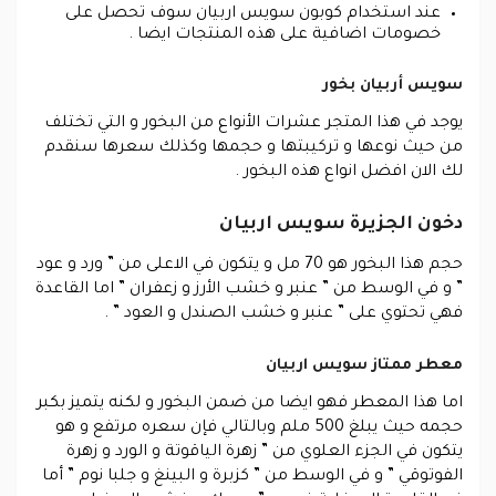
عند استخدام كوبون سويس اربيان سوف تحصل على
خصومات اضافية على هذه المنتجات ايضا .
سويس أربيان بخور
يوجد في هذا المتجر عشرات الأنواع من البخور و التي تختلف
من حيث نوعها و تركيبتها و حجمها وكذلك سعرها سنقدم
لك الان افضل انواع هذه البخور .
دخون الجزيرة سويس اربيان
حجم هذا البخور هو 70 مل و يتكون في الاعلى من ” ورد و عود
” و في الوسط من ” عنبر و خشب الأرز و زعفران ” اما القاعدة
فهي تحتوي على ” عنبر و خشب الصندل و العود ” .
معطر ممتاز سويس اربيان
اما هذا المعطر فهو ايضا من ضمن البخور و لكنه يتميز بكبر
حجمه حيث يبلغ 500 ملم وبالتالي فإن سعره مرتفع و هو
يتكون في الجزء العلوي من ” زهرة الياقوتة و الورد و زهرة
الفوتوقي ” و في الوسط من ” كزبرة و البينغ و جلبا نوم ” أما