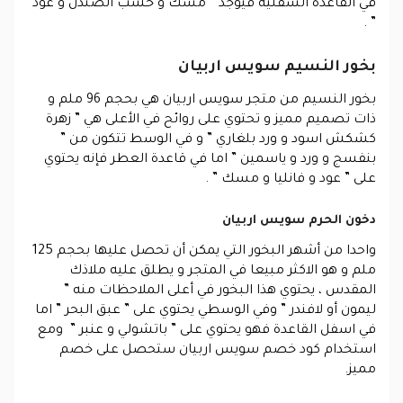
في القاعدة السفلية فيوجد ” مسك و خشب الصندل و عود
” .
بخور النسيم سويس اربيان
بخور النسيم من متجر سويس اربيان هي بحجم 96 ملم و
ذات تصميم مميز و تحتوي على روائح في الأعلى هي ” زهرة
كشكش اسود و ورد بلغاري ” و في الوسط تتكون من ”
بنفسج و ورد و ياسمين ” اما في قاعدة العطر فإنه يحتوي
على ” عود و فانليا و مسك ” .
دخون الحرم سويس اربيان
واحدا من أشهر البخور التي يمكن أن تحصل عليها بحجم 125
ملم و هو الاكثر مبيعا في المتجر و يطلق عليه ملاذك
المقدس ، يحتوي هذا البخور في أعلى الملاحظات منه ”
ليمون أو لافندر ” وفي الوسطي يحتوي على ” عبق البحر ” اما
في اسفل القاعدة فهو يحتوي على ” باتشولي و عنبر ” ومع
استخدام كود خصم سويس اربيان ستحصل على خصم
مميز.