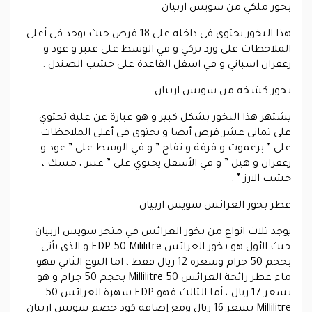
بخور ملكي من سويس اربيان
هذا البخور يحتوي في داخله على 18 قرص حيث يوجد في أعلى
الملاحظات على ورد تركي و في الوسط على عنبر و عود و
زعفران اسباني و في اسفل القاعدة على خشب الصندل .
بخور كشخه من سويس اربيان
يشتهر هذا البخور بشكل كبير و هو عبارة عن علبة تحتوي
على ثماني عشر قرص أيضا و يحتوي في أعلى الملاحظات
على ” برغموت و قرفة و تفاح ” و في الوسط على ” عود و
زعفران و هيل ” و في الأسفل يحتوي على ” عنبر ، مسك ،
خشب الارز ” .
عطر بخور العرائس سويس اربيان
يوجد ثلاث انواع من بخور العرائس في متجر سويس اربيان
حيث الأول هو بخور العرائس EDP 50 Mililitre و الذي يأتي
بحجم 50 جرام وسعره 12 ريال فقط ، اما النوع الثاني فهو
ماء عطر رائحة العرائس 50 Millilitre بحجم 50 جرام و هو
بسعر 17 ريال ، أما الثالث فهو EDP سهرة العرائس 50
Millilitre بسعر 16 ريال ومع إضافة كود خصم سويس اربيان