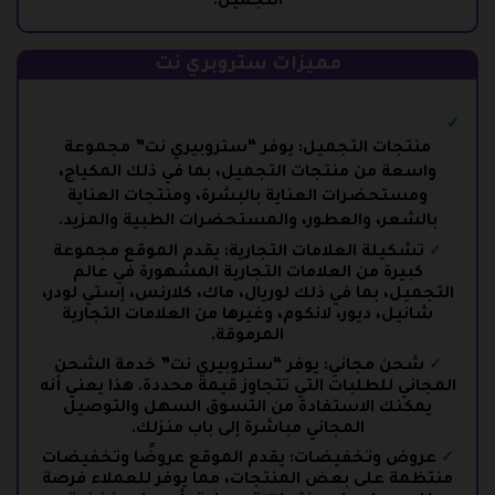
التجميل.
مميزات ستروبري نت
منتجات التجميل: يوفر “ستروبيري نت” مجموعة
واسعة من منتجات التجميل، بما في ذلك المكياج،
ومستحضرات العناية بالبشرة، ومنتجات العناية
بالشعر، والعطور، والمستحضرات الطبية والمزيد.
تشكيلة العلامات التجارية: يقدم الموقع مجموعة
كبيرة من العلامات التجارية المشهورة في عالم
التجميل، بما في ذلك لوريال، ماك، كلارنس، إستي لودر،
شانيل، ديور، لانكوم، وغيرها من العلامات التجارية
المرموقة.
شحن مجاني: يوفر “ستروبيري نت” خدمة الشحن
المجاني للطلبات التي تتجاوز قيمة محددة. هذا يعني أنه
يمكنك الاستفادة من التسوق السهل والتوصيل
المجاني مباشرة إلى باب منزلك.
عروض وتخفيضات: يقدم الموقع عروضًا وتخفيضات
منتظمة على بعض المنتجات، مما يوفر للعملاء فرصة