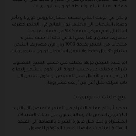
ممكنة بعد الشراء بواسطة كوبون ستروبري نت.
و لكن في الوقت الحالي بسبب انتشار فايروس كورونا و تأخر
وصول الشحنات الى مختلف دول العالم فإن المتجر كظرف
استثنائي قام بفرض قيمة 3.5% من قيمة المنتجات
مصاريف شحن و هذا يعني انه في حالة اذا قمت بشراء
منتجات من المتجر بقيمة 1000 ريال فإن مصاريف الشحن
ستبلغ 35 ريال فقط ولا تغفل استعمال كوبون ستروبري نت.
اما عنده الشحن فإنها تختلف على حسب المنتج المطلوب
شرائه و كذلك على حسب الدولة التي تقوم بالشحن إليها و
لكن في جميع الأحوال فمن المفترض ان يكون الشحن الى
باب منزلك خلال أقل من أربعة عشر يوما .
تتبع طلبات ستروبري نت
بمجرد أن تتم عملية الشراء من المتجر فانه يصل الى البريد
الالكتروني الخاص بك رسالة تحتوي على بيانات المنتجات
المشتراه و ذلك مثل فاتورة الشراء بالاضافة الى القيمة
النهائية لمنتجات و ايضا الميعاد المتوقع للوصول .