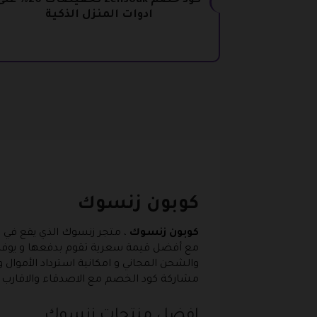
كود خصم zensouk تخفيضات 20% 
ادوات المنزل الذكية
كوبون زنسوك
كوبون زنسوك
، متجر زنسوك الذي يقع في ا
مع أفضل قيمة سعرية تقوم بدفعها و يوفر ال
والشحن المجاني و امكانية استرداد الأموال 
مشاركة كود الخصم مع الاصدقاء والاقارب
افضل منتجات زنسوك