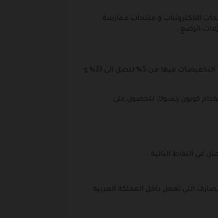
تجات الالكترونيات و منتجات ممارسة
مات الرضع .
يوجد في المتجر حاليا ما يسمى بـ تخفيضات نهاية العام والتي تأتي اقتربنا من شهر ديسمبر و هذه التخفيضات تبدأ التخفيضات فيها من 5% لتصل الى 33% و
ستخدام كوبون زنسوك للحصول على
ل في النقاط التالية :
مصارف التي تعمل داخل المملكة العربية