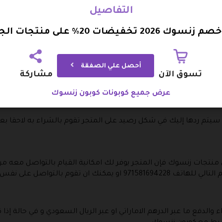
التفاصيل
 السلبية و في حالتها الأصلية و لا يمكن ذلك على المنتجات التي تم 
وك 2026 تخفيضات 20% على منتجات الجمال
لة إذا بها عيب مصنعي او وصلت اليك عن طريق الخطأ .
سوك خلال ثلاثة أيام من تاريخ استلام المنتجات عبر البريد الالكتروني
أحصل علي الصفقة
تسوق الآن
مشاركة
ركة الشحن و في المقابل يتم رد المبلغ المالي المدفوع اليك مرة اخرى
تروني مثل البطاقة الائتمانية او باي بال سيتم رد المبلغ المالي المد
عرض جميع كوبونات كوبون زنسوك
فع عند الاستلام .
ما سيتم ردها إليك في شكل رصيد على المتجر تقوم بالشراء به لاحقا بعد
جات زنسوك فإن المتجر يوفر لك امكانية القيام بالتواصل معه من خلال
قوم بالتواصل على نفس الرقم من خلال تطبيق واتساب .
 والدفع ما عبر الدرهم الاماراتي او عبر الريال السعودي و في حالة إ