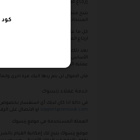
إرجاع منتجات زنسوك
يتيح متجر زنسوك القدرة على إرجاع المنتجات
كود خصم زنس
المنتجات إلى المتجر مرة اخرى وذلك في حا
كل ما عليك القيام به هو التواصل مع متجر زن
ارجاع المنتجات .
بعد ذلك يتم إرجاع المنتجات بالاعتماد على ش
الأساس قد تمت من خلال استخدام الدفع الإلك
عملية الدفع قد تمت في الأساس من خلال الد
فان الاموال لن يتم ردها اليك مرة اخرى وان
خدمة عملاء زنسوك
في حالة اذا كان لديك أي استفسار بخصوص منت
support@zensouk.com
او الاتصال على الرقم التالي للهاتف 971581694228 او يمكنك ان ت
العملة المستخدمة في موقع زنسوك
موقع زنسوك يتيح لك إمكانية القيام بالشراء