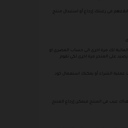
قم بالاتصال بخدمة عملاء رسيس للعطور و يكون ذلك من خلال واتساب الرقم التالي 0555309306 و ابلاغهم في رغبتك إرجاع أو استبدال منتج
 .
 المالية لك مرة اخرى الى حساب المصري او
ل رصيد على المتجر مرة اخرى لكي تقوم
عملية الشراء أو يمكنك استعمال كود
 هناك عيب في المنتج فيمكن إرجاع المنتج