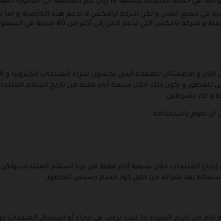
يال يتم اضافتها الى الفاتورة النهائية الخاصة بمنتجاتك .
ية في جميع المدن و لكن شركة ارامكس لا تدعم هذه الخاصية و اما
للشحن التي تقدم الشحن داخل الرياض فقط و شر
اان و الاطمئنان للعملاء الذين يخشون شراء المنتجات الكترونيا و الت
لعطور و يكون ذلك خلال سبعة أيام فقط من تاريخ استلام المنتجات 
قط و لك بشرطين :
ن ان تقوم باستخدامه .
رجاع المنتجات خلال سبعة أيام فقط من تريا استلام المنتجات ولكن
 استبداله بعد شرائه من خلال كود خصم رسيس للعطور.
 ايام من تاريخ الشراء إذا كنت ترغب في ارجاء أو استبدال المنتجات 