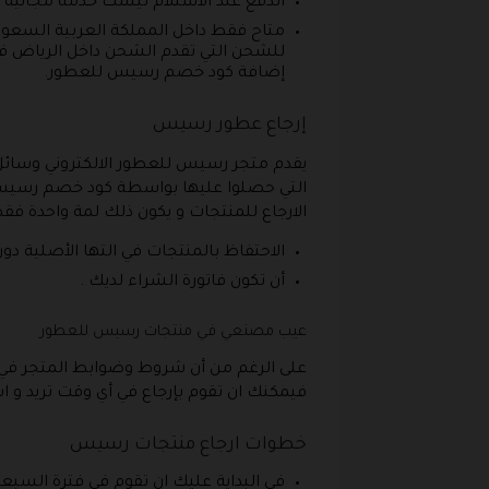
الدفع عند الاستلام ليست خدمة مجانية و انما هي خدمة مدفوعة قيمتها 12 ر
متاح فقط داخل المملكة العربية السعود
إضافة كود خصم رسيس للعطور.
إرجاع عطور رسيس
يقدم متجر رسيس للعطور الالكتروني وسائل ال
التي حصلوا عليها بواسطة كود خصم رسيس ل
الارجاع للمنتجات و يكون ذلك لمة واحدة ف
الاحتفاظ بالمنتجات في التها الأصلية دو
أن تكون فاتورة الشراء لديك .
عيب مصنعي في منتجات رسيس للعطور
على الرغم من أن شروط وضوابط المتجر في إ
فيمكنك ان تقوم بإرجاع في أي وقت تريد و
خطوات ارجاع منتجات رسيس
في البداية عليك ان تقوم في فترة السبعة