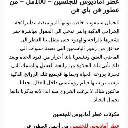
عطر أماديوس للجنسين – 100مل – من
عطور فن باي فن
للجمال سمفونيه خاصة نوتتها الموسيقية تبدأ برائحة
الخزامي الذكية والتي تدخل الى العقول مباشرة حتى
تشعرها بالراحة والهدوء حتى ينتقل بنا العطر الى
حدائق من زهور الياسمين التي تعيدنا سنوات الى
الماضي العبق وتشعرنا باننا أحرار من قيود الحياة وبعد
ذلك تأتي تلك الحلاوة من رائحة العسل والمسك التي
تخبرنا بروعة الحياة وجمالها فجميع تلك الروائح الذكية
ترسم بريشتها فيلم رومانسي داخل العقل يجعلنا
ماكثين هناك لا نرغب الخروج منه ابدا لانه يذكرنا دائما
بجمال الحياة.
مكونات عطر أماديوس للجنسين
عطر أماديوس للجنسين
من أجمل العطور فى