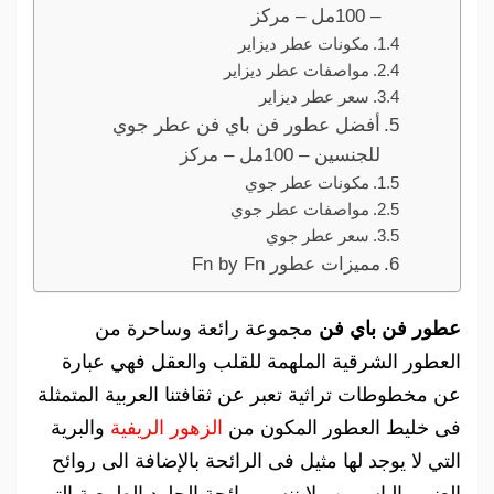
– 100مل – مركز
مكونات عطر ديزاير
مواصفات عطر ديزاير
سعر عطر ديزاير
أفضل عطور فن باي فن عطر جوي
للجنسين – 100مل – مركز
مكونات عطر جوي
مواصفات عطر جوي
سعر عطر جوي
مميزات عطور Fn by Fn
عطور فن باي فن
مجموعة رائعة وساحرة من
العطور الشرقية
الملهمة للقلب والعقل فهي عبارة
عن مخطوطات تراثية تعبر عن ثقافتنا العربية المتمثلة
فى خليط العطور المكون من
الزهور الريفية
والبرية
التي لا يوجد لها مثيل فى الرائحة بالإضافة الى روائح
العنبر والياسمين ولا ننسي رائحة الجلود الطبيعية التي