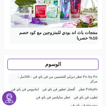
منتجات باث اند بودي للمتزوجين مع كود خصم
10% حصريا
الوسوم
Fn by Fn عطر ديزاير للجنسين من فن باي فن - 100مل -
مركز
Fnbyfn عطر
أفضل عطور فن باي فن
اماديوس فن باي فن
تطيب فن باي فن
عطر سايلنس فن باي فن
مجموعة فن باي فن