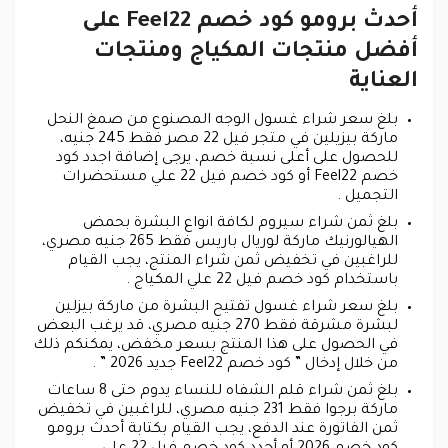
أحدث برومو كود خصم Feel22 على
أفضل منتجات المكياج ومنتجات
العناية
بلغ سعر شراء غسول الوجه المصنوع من صمغ النحل
ماركة بيزيلين في متجر فيل 22 مصر فقط 245 جنيه،
للحصول على أعلى نسبة خصم، يرجى إضافة اجدد كود
خصم Feel22 أو كود خصم فيل 22 علي مستحضرات
التجميل .
بلغ ثمن شراء سيروم لكافة انواع البشرة بحمض
الهيالورنيك ماركة لوريال باريس فقط 265 جنيه مصري،
للراغبين في تخفيض ثمن شراء المنتج، يجب القيام
باستخدام كود خصم فيل 22 علي المكياج .
بلغ سعر شراء غسول تفتيح البشرة من ماركة بيزلين
لبشرة مشرقة فقط 270 جنيه مصري، قد يرغب البعض
في الحصول على هذا المنتج بسعر مخفض، يمكنكم ذلك
من خلال إدخال ” كود خصم Feel22 جديد 2026 ” .
بلغ ثمن شراء قلم الشفاه للنساء يدوم حتى 8 ساعات
ماركة برجوا فقط 231 جنيه مصري، للراغبين في تخفيض
ثمن الفاتورة عند الدفع، يجب القيام بكتابة أحدث برومو