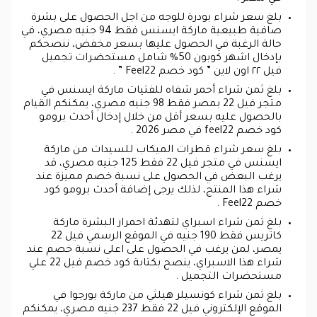
بلغ سعر شراء بودرة للوجه من اجل الحصول على بشرة
صافية طبيعية ماركة ايسنس فقط 94 جنيه مصري، في
حالة الرغبة في الحصول عليها بسعر مخفض، ننصحكم
بإدخال اشهر كوبون 50% شامل مستحضرات تجميل
فيل ٢٢ اون لاين ” كود خصم Feel22 ” .
بلغ ثمن شراء أحمر شفاه للفتيات ماركة ايسنس في
متجر فيل 22 بمصر فقط 98 جنيه مصري، يمكنكم القيام
بالحصول عليه بسعر أقل من خلال إدخال أحدث برومو
كود خصم feel22 في مصر 2026 .
بلغ سعر شراء قطرات الميكاب للسيدات من ماركة
ايسنس في متجر فيل 22 فقط 125 جنيه مصري، قد
يرغب البعض في الحصول على نسبة خصم مميزة عند
شراء هذا المنتج، لذلك يرجى إضافة أحدث برومو كود
خصم Feel22 .
بلغ ثمن شراء اسبراي لتهدئة احمرار البشرة ماركة
كاتريس فقط 190 جنيه في الموقع الرسمي فيل 22
يمصر، لمن يرغب في الحصول على اعلى نسبة خصم عند
شراء هذا الاسبراي، ينصح بكتابة كود خصم فيل 22 علي
مستحضرات التجميل .
بلغ ثمن شراء كونسيلر هيلثي من ماركة بورجوا في
الموقع الإلكتروني فيل 22 فقط 237 جنيه مصري، يمكنكم