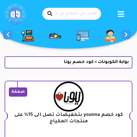
طي
حتوى
بوابة الكوبونات
كود خصم يونا
>
صفقة
كود خصم younna بتخفيضات تصل الى 15% على
منتجات المكياج