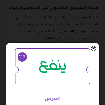
مسار التسويق الالكتروني على السوشيال ميديا
هذه الدورة تحتوي على 10 كورسات المتطوره تبدأها مع
أساسيات التسويق للمبتدئين لمده ساعتين ومبادئ إدارة
مواقع التواصل الاجتماعي وعليها خصم عند استخدام كوبون
خصم ينفع او عبر كود خصم Yenfaa .
✖
يتوفر ايضا دورة خاصة باستراتيجيات العمل على مواقع
التواصل الاجتماعي لمدة ثلاث ساعات واعلانات الفيس بوك
10%
والانستقرام وعليها خصم عند استخدام كود خصم ينفع
هناك برد ايضا دورة أساسيات التسويق الرقمي ودوره
ماركتنج سكيلز وعليها خصم عند استخدام كود خصم متجر
ينفع مجانا .
هناك ايضا دورة مخصصة لإنشاء خطة تسويقية ودوره
العرض
للتسويق للشركات الناشئه وجميعها تأتي بتخفيضات عند