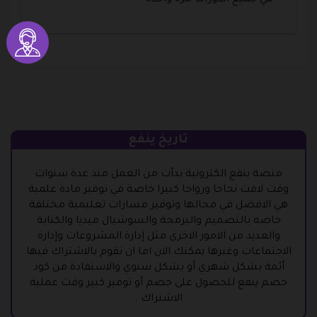
تاريخ ينفع
منصة ينفع الكترونية بدأت من العمل منذ عدة سنوات
وقت لاقت نجاحا ورواجا كبيرا خاصة في توفير مادة علمية
هي الافضل في مجالها وتوفير مسارات تعليمية مختلفة
خاصه بالتصميم والبرمجة والسوشيال ميديا والكتابة
والعديد من الامور الاخرى مثل إدارة المشروعات وإدارة
الاجتماعات وغيرها يمكنك الان اما ان تقوم بالاشتراك فيها
أئمة بشكل شهري أو بشكل سنوي والاستفادة من كود
خصم ينفع للحصول على خصم أو توفير كبير وقت عملية
الاشتراك .