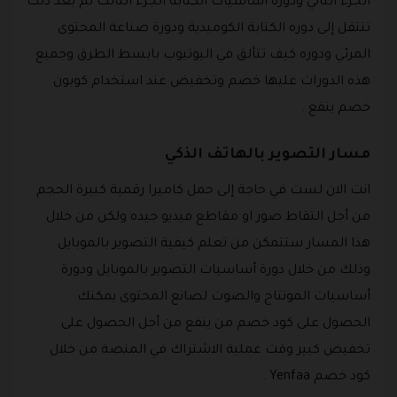
الجزء الثاني ودورة أساسيات الكتابة الجزء الثالث ثم بعد ذلك
تنتقل إلى دوره الكتابة الكوميدية ودورة صناعة المحتوى
المرئي ودوره كيف تتألق في اليوتيوب بابسط الطرق وجميع
هذه الدورات عليها خصم وتخفيض عند استخدام كوبون
خصم ينفع .
مسار التصوير بالهاتف الذكي
انت الان لست في حاجة إلى حمل كاميرا رقمية كبيرة الحجم
من أجل التقاط صور او مقاطع فيديو جيده ولكن من خلال
هذا المسار ستتمكن من تعلم كيفية التصوير بالموبايل
وذلك من خلال دورة أساسيات التصوير بالموبايل ودورة
أساسيات المونتاج والصوت لصانع المحتوى يمكنك
الحصول على كود خصم من ينفع من أجل الحصول على
تخفيض كبير وقت عملية الاشتراك في المنصة من خلال
كود خصم Yenfaa .