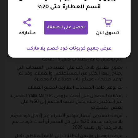
قسم العطارة حتى 20%
ماركت الإمارات
يتميز تطبيق يلا ماركت بأنه سهل الاستخدام، وقد تم
ترتيب كافة الأقسام والمنتجات بشكل مبسط ليسهل
أحصل علي الصفقة
على العميل التسوق .
تسوق الآن
مشاركة
سهولة الطلب، في خطوات بسيطة للغاية يستطيع
العميل تحديد المشتريات والطلب عبر تطبيق يلا ماركت .
عرض جميع كوبونات كود خصم يلا ماركت
من أكثر ما يميز تطبيق يلا ماركت سرعة التوصيل، حيث
يتم توصيل كافة الطلبات خلال 15 دقيقة .
يحتوي تطبيق يلا ماركت على العديد من المنتجات التي
يحتاج إليها الكثير من المستهلكين والعملاء، وقد تم
توفير منتجات وسلع ذات جودة عالية ومميزة .
تم توفير كافة المنتجات الطازجة لجميع العملاء .
إمكانية الحصول على أحدث عروض Yalla Market الحصرية
عبر التطبيق، حيث يصل نسبة الخصم إلى 50% على
بعض المنتجات .
فرصة تخفيض أسعار فواتير الشراء عبر إدخال كود خصم
يلا ماركت بقيمة 20% على كل المتجر أو أحدث كود خصم
يلا ماركت أول طلب 2026 .
فرصة توصيل وشحن الطلبات إلى كافة المناطق داخل