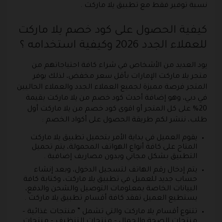
نسبة توفير فقط مع تطبيق يلا ماركت .
كيفية الحصول على كود خصم يلا ماركت
للعملاء الجدد 2026 وكيفية استخدامه ؟
يود العديد من الأشخاص في شراء كافة احتياجاتهم من
متجر يلا ماركت الإمارات بأقل سعر مخفض، لذلك يوفر
المتجر فرصة مميزة لجميع العملاء الجدد والعملاء الحاليين
في دبي، وهو إضافة أحدث كود خصم من يلا ماركت بقيمة
20% على كل المتجر أو اقوى كود خصم من يلا ماركت أول
طلب، ننشر لكم طريقة الحصول على أكواد الخصم :
يقوم العميل في بداية الأمر بتحميل تطبيق يلا ماركت
المتاح على كافة أنواع الهواتف المحمولة، يتم تحميل
التطبيق بشكل مجاني وبدون مصاريف إضافية .
يتم إدخال رقم الهاتف لتسجيل الدخول، وبعد إنشاء
حساب جديد للعميل في تطبيق يلا ماركت، وكتابة كافة
البيانات الخاصة بمعلومات التوصيل والشحن والدفع،
يستطيع العميل تفقد كافة أقسام تطبيق يلا ماركت .
تتنوع أقسام يلا ماركت والتي تشمل ” منتجات غذائية –
منتجات الصحة والجمال – منتجات التنظيف – منتجات