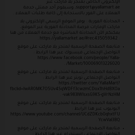
الإلكتروني الخاص بمتجر يلا ماركت عبر
support@yallamart.ae
، وسيقوم أحد ممثلي خدمة
العملاء على الفور بالاستجابة إلى كافة طلبات العملاء .
المحادثة الفورية : يوفر الموقع الرسمي الإلكتروني يلا
ماركت الإمارات فرصة المحادثة الفورية عبر الموقع،
يمكنكم الآن المحادثة المباشرة مع خدمة العملاء من هنا
: https://yallamarket.ae/#rec435059342 .
متابعة الصفحة الرسمية لمتجر يلا ماركت على موقع
التواصل الإجتماعي فيسبوك عبر هذا الرابط :
https://www.facebook.com/people/Yalla-
Market/100069013226020/ .
متابعة الصفحة الرسمية لمتجر يلا ماركت على موقع
التواصل الإجتماعي تويتر عبر هذا الرابط :
https://twitter.com/YallaMart?
fbclid=IwAR0MK7O5Uv4SqWDFf3cwzmCDox1hHdBXOa
-vak983lWIsxsG9KS-gVrNzHM .
متابعة الصفحة الرسمية لمتجر يلا ماركت على موقع
اليوتيوب عبر هذا الرابط :
https://www.youtube.com/channel/UCdZDKcb0qhxtFU
YcwVal3BQ .
متابعة الصفحة الرسمية لمتجر يلا ماركت على موقع
التواصل الإجتماعي انستجرام عبر هذا الرابط :