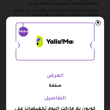
https://www.instagram.com/yalla.market/ .
متابعة الصفحة الرسمية لمتجر يلا ماركت على موقع
التواصل الإجتماعي لينكدإن عبر هذا الرابط :
https://www.linkedin.com/company/yallamarket/ .
✖
متابعة الصفحة الرسمية لمتجر يلا ماركت على موقع
التواصل الإجتماعي تيك توك عبر هذا الرابط :
صفقة
https://www.tiktok.com/ .
كيفية تحميل تطبيق يلا ماركت 2026 ؟
لحامي الهواتف المحمولة التي تعمل بنظام الأندرويد،
يمكنهم تنزيل تطبيق يلا ماركت الإمارات مجاناً عبر هذا
الرابط : https://play.google.com/store/apps/details?
id=ae.yallamart.userapp&hl=ar&gl=US .
العرض
لحامي جوالات الأيفون وأجهزة الأيباد، يمكنكم تنزيل تطبيق
يلا ماركت الإمارات مجاناً عبر هذا الرابط :
صفقة
https://apps.apple.com/us/app/online-groceries-
yallamarket/id1577344611?
shortlink=ios&pid=Site&source_caller=ui .
التفاصيل
تعرف على أفضل ما يميز تطبيق يلا
كوبون يلا ماركت اليوم تخفيضات على