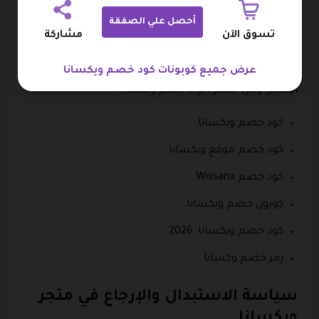
أحصل علي الصفقة
يستطيع العملاء شراء أجهزة العناية من متجر ويكسانا
تسوق الآن
مشاركة
بأسعار هائلة عند الشراء من العروض التي يوفرها المتجر أو
عند استخدام أحد أكواد خصم ويكسانا في شراء الأجهزة من
عرض جميع كوبونات كود خصم ويكسانا
المتجر، ومن أشهر أكواد خصم ويكسانا:
كود خصم ويكسانا.
كود خصم موقع ويكسانا.
كود خصم Wixsana.
كوبون خصم ويكسانا.
كود خصم ويكسانا .2026
رمز خصم وكسانا .
سياسة الاستبدال والإرجاع في متجر