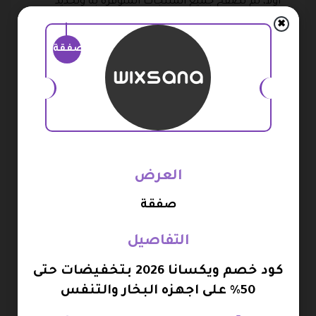
أولاً، ثم تصفح جميع المنتجات المتوفرة به وتحديد
الأجهزة التي يريد شرائها عن طريق إضافتها إلى سلة
✖
التسوق.
صفقة
ومن خلال السله يقوم العميل بتعبئة البيانات المطلوبة
وكتابة عنوان التوصيل الخاص به بشكل صحيح ودقيق
حتى يتم توصيل الطلب في الوقت المحدد.
وقبل أن يقوم العميل بالنقر فوق تأكيد طلب الشراء،
يجب عليه أولاً اختيار وسيلة دفع مناسبة له، مع كتابة
العرض
جميع البيانات الخاصة بها لتفعيلها مع إمكانية تطبيق
كود خصم ويكسانا في هذه الخطوة.
صفقة
أخيراً كتابة كود خصم ويكسانا في مكان الخصم المحدد
التفاصيل
ثم تأكيد طلب الشراء، وسوف يقوم المتجر بعمل خصم
كود خصم ويكسانا 2026 بتخفيضات حتى
رائع من سعر الأجهزة في فاتورة الشراء.
50% على اجهزه البخار والتنفس
أكواد خصم ويكسانا