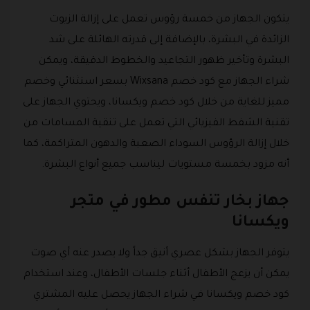
يتكون الجهاز من خمسة رؤوس تعمل على إزالة الزيوت
الزائدة في البشرة، بالإضافة إلى قدرته الهائلة على شد
البشرة وتأخير ظهور التجاعيد والخطوط الدقيقة، ويمكن
شراء الجهاز مع كود خصم Wixsana بسعر استثنائي وخصم
مميز للغاية من خلال كود خصم ويكسانا، ويحتوي الجهاز على
تقنية الشفط الفيزيائي التي تعمل على تنقية المسامات من
خلال إزالة الرؤوس السوداء الصعبة والدهون المتراكمة، كما
أنه مزود بخمسة مستويات ليناسب جميع أنواع البشرة.
جهاز بخار تنفس مطور في متجر
ويكسانا
يتوفر الجهاز بشكل عصري أنيق جداً ولا يصدر عنه أي صوت
يمكن أن يزعج الأطفال أثناء جلسات الأطفال، وعند استخدام
كود خصم ويكسانا في شراء الجهاز يحصل عليه المشتري