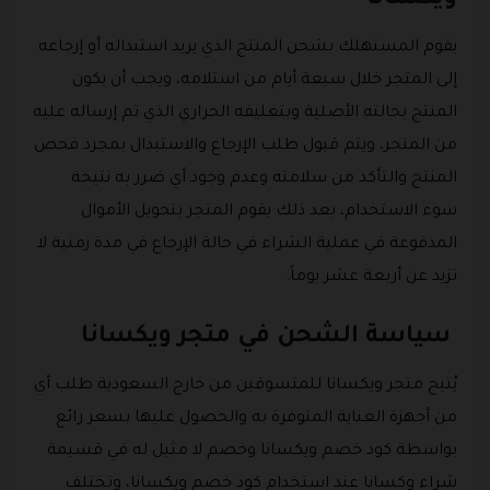
ويكسانا
يقوم المستهلك بشحن المنتج الذي يريد استبداله أو إرجاعه
إلى المتجر خلال سبعة أيام من استلامه، ويجب أن يكون
المنتج بحالته الأصلية وبتغليفه الحراري الذي تم إرساله عليه
من المتجر، ويتم قبول طلب الإرجاع والاستبدال بمجرد فحص
المنتج والتأكد من سلامته وعدم وجود أي ضرر به نتيجة
سوء الاستخدام، بعد ذلك يقوم المتجر بتحويل الأموال
المدفوعة في عملية الشراء في حالة الإرجاع في مدة زمنية لا
تزيد عن أربعة عشر يوماً.
سياسة الشحن في متجر ويكسانا
يُتيح متجر ويكسانا للمتسوقين من خارج السعودية طلب أي
من أجهزة العناية المتوفرة به والحصول عليها بسعر رائع
بواسطة كود خصم ويكسانا وخصم لا مثيل له في قسيمة
شراء وكسانا عند استخدام كود خصم ويكسانا، وتختلف