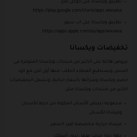
تطبيق ويكسانا على جوجل بلاي
https://play.google.com/store/apps.wixsana.
تطبيق ويكسانا على اب ستور
https://apps.apple.com/us/app/wixsana.
تخفيضات ويكسانا
عروض هائلة على الكثير من منتجات ويكسانا المتوفرة في
المتجر، ويستطيع العملاء الطلب منها أون لاين مع كود
خصم ويكسانا وشرائها بأسعار خيالية، وتشمل التخفيضات
الكثير من منتجات ويكسانا مثل:
مجموعة تبييض الأسنان المكونة من خيط للأسنان
وفرشاة للأسنان.
فرشاة حرارية مخصصة لفرد الشعر.
جهاز بخار حديث يعمل بدون أسلاك.