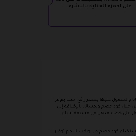
كود خصم Wixsana بتخفيضات حتى 20%
على اجهزه العنايه بالبشره
كود خصم ويكسانا والحصول عليها بسعر رائع، حيث يتوفر
خلال كود خصم ويكسانا، بالإضافة إلى
لحصول على خصم مذهل في قسيمة شراء
 استخدام كود خصم من ويكسانا، مع توفير