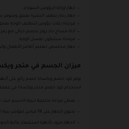
جهاز لإزالة الرؤوس السوداء.
جهاز بخار ينظف البشرة بعمق ومتوفر بح
فرشاة بثلاث رؤوس لتنظيف الوجه بعمق
أداة مساج جاد رولر بخصم خيالي مع رمز
فرشاة سيليكون لغسل الوجه.
جهاز مخصص لتقليم أظافر الأطفال وال
ميزان الجسم في متجر ويكس
يوفر كود خصم ويكسانا خصم رائع على أجهزة
استخدام كود خصم متجر ويكسانا في عملية ال
يعطي قراءة تحليلية لبنية الجسم حيث يق
يحتوي الجهاز على 18 قياس لمؤشر بنية الجسم.
الجهاز مزود بأجهزة استشعار عالية الجود