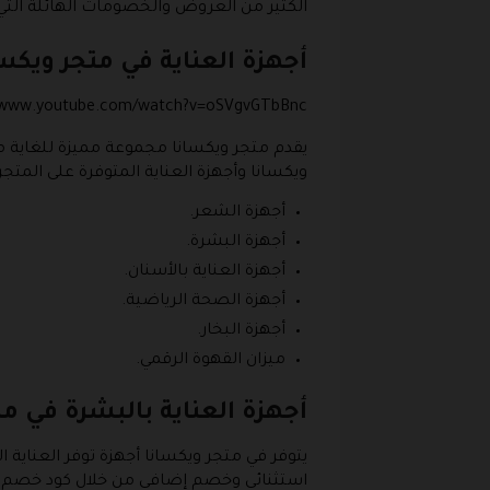
الكثير من العروض والخصومات الهائلة التي
أجهزة العناية في متجر ويكس
//www.youtube.com/watch?v=oSVgvGTbBnc
يقدم متجر ويكسانا مجموعة مميزة للغاية من
ويكسانا وأجهزة العناية المتوفرة على المتجر
أجهزة الشعر.
أجهزة البشرة.
أجهزة العناية بالأسنان.
أجهزة الصحة الرياضية.
أجهزة البخار.
ميزان القهوة الرقمي.
أجهزة العناية بالبشرة في م
يتوفر في متجر ويكسانا أجهزة توفر العناي
استثنائي وخصم إضافي من خلال كود خصم ويكسانا 2026، ومن أمثلة هذه أجهزة العناية بالبشرة المتوف