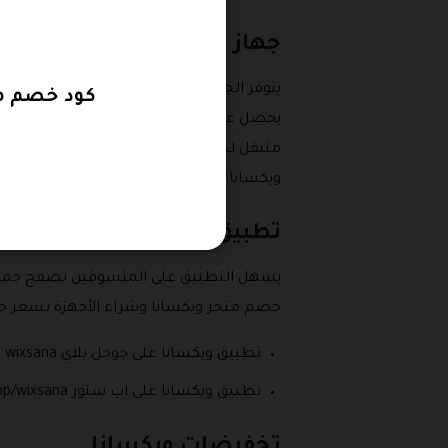
جهاز بخار تنفس مطور في مت
يتوفر الجهاز بشكل عصري أنيق جداً ولا يصد
كود خصم موقع ويكس
يحصل عليه المشتري بسعر في متناول الجمي
متنقل لسهولة استخدامه سواء داخل المنزل
ويكسانا.
تطبيق ويكسانا
يسهل التطبيق على المتسوقين تصفح جميع ا
خصم متجر ويكسانا وشراء الأجهزة بسعر حص
تطبيق ويكسانا على جوجل بلاي https://play.google.com/store/apps.wixsana.
تطبيق ويكسانا على اب ستور https://apps.apple.com/us/app/wixsana.
تخفيضات ويكسانا