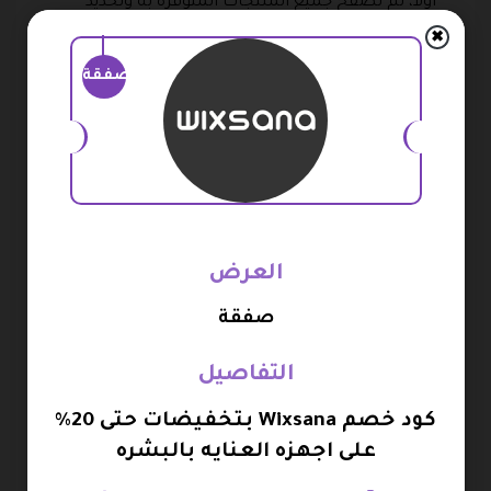
أولاً، ثم تصفح جميع المنتجات المتوفرة به وتحديد
الأجهزة التي يريد شرائها عن طريق إضافتها إلى سلة
✖
التسوق.
صفقة
ومن خلال السله يقوم العميل بتعبئة البيانات المطلوبة
وكتابة عنوان التوصيل الخاص به بشكل صحيح ودقيق
حتى يتم توصيل الطلب في الوقت المحدد.
وقبل أن يقوم العميل بالنقر فوق تأكيد طلب الشراء،
يجب عليه أولاً اختيار وسيلة دفع مناسبة له، مع كتابة
العرض
جميع البيانات الخاصة بها لتفعيلها مع إمكانية تطبيق
كود خصم ويكسانا في هذه الخطوة.
صفقة
أخيراً كتابة كود خصم ويكسانا في مكان الخصم المحدد
التفاصيل
ثم تأكيد طلب الشراء، وسوف يقوم المتجر بعمل خصم
كود خصم Wixsana بتخفيضات حتى 20%
رائع من سعر الأجهزة في فاتورة الشراء.
على اجهزه العنايه بالبشره
أكواد خصم ويكسانا