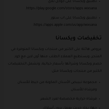
تطبيق ويكسانا على جوجل بلاي
https://play.google.com/store/apps.wixsana.
تطبيق ويكسانا على اب ستور
https://apps.apple.com/us/app/wixsana.
تخفيضات ويكسانا
عروض هائلة على الكثير من منتجات ويكسانا المتوفرة في
المتجر، ويستطيع العملاء الطلب منها أون لاين مع كود
خصم ويكسانا وشرائها بأسعار خيالية، وتشمل التخفيضات
الكثير من منتجات ويكسانا مثل:
مجموعة تبييض الأسنان المكونة من خيط للأسنان
وفرشاة للأسنان.
فرشاة حرارية مخصصة لفرد الشعر.
جهاز بخار حديث يعمل بدون أسلاك.