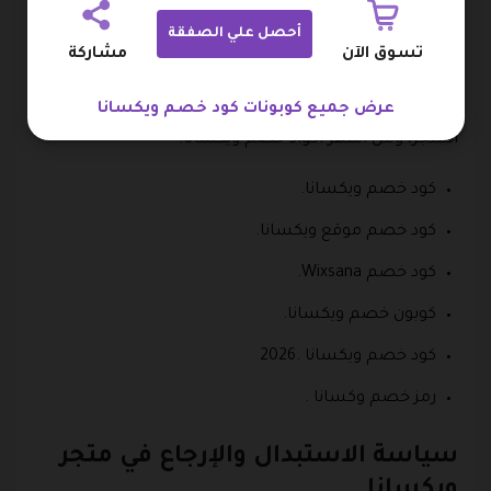
أحصل علي الصفقة
يستطيع العملاء شراء أجهزة العناية من متجر ويكسانا
تسوق الآن
مشاركة
بأسعار هائلة عند الشراء من العروض التي يوفرها المتجر أو
عند استخدام أحد أكواد خصم ويكسانا في شراء الأجهزة من
عرض جميع كوبونات كود خصم ويكسانا
المتجر، ومن أشهر أكواد خصم ويكسانا:
كود خصم ويكسانا.
كود خصم موقع ويكسانا.
كود خصم Wixsana.
كوبون خصم ويكسانا.
كود خصم ويكسانا .2026
رمز خصم وكسانا .
سياسة الاستبدال والإرجاع في متجر