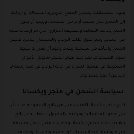
ويكسانا
يقوم المستهلك بشحن المنتج الذي يريد استبداله أو إرجاعه
إلى المتجر خلال سبعة أيام من استلامه، ويجب أن يكون
المنتج بحالته الأصلية وبتغليفه الحراري الذي تم إرساله عليه
من المتجر، ويتم قبول طلب الإرجاع والاستبدال بمجرد فحص
المنتج والتأكد من سلامته وعدم وجود أي ضرر به نتيجة
سوء الاستخدام، بعد ذلك يقوم المتجر بتحويل الأموال
المدفوعة في عملية الشراء في حالة الإرجاع في مدة زمنية لا
تزيد عن أربعة عشر يوماً.
سياسة الشحن في متجر ويكسانا
يُتيح متجر ويكسانا للمتسوقين من خارج السعودية طلب أي
من أجهزة العناية المتوفرة به والحصول عليها بسعر رائع
بواسطة كود خصم ويكسانا وخصم لا مثيل له في قسيمة
شراء وكسانا عند استخدام كود خصم ويكسانا، وتختلف