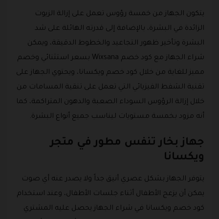
يتكون الجهاز من خمسة رؤوس تعمل على إزالة الزيوت
الزائدة في البشرة، بالإضافة إلى قدرته الهائلة على شد
البشرة وتأخير ظهور التجاعيد والخطوط الدقيقة، ويمكن
شراء الجهاز مع كود خصم Wixsana بسعر استثنائي وخصم
مميز للغاية من خلال كود خصم ويكسانا، ويحتوي الجهاز على
تقنية الشفط الفيزيائي التي تعمل على تنقية المسامات من
خلال إزالة الرؤوس السوداء الصعبة والدهون المتراكمة، كما
أنه مزود بخمسة مستويات ليناسب جميع أنواع البشرة.
جهاز بخار تنفس مطور في متجر
ويكسانا
يتوفر الجهاز بشكل عصري أنيق جداً ولا يصدر عنه أي صوت
يمكن أن يزعج الأطفال أثناء جلسات الأطفال، وعند استخدام
كود خصم ويكسانا في شراء الجهاز يحصل عليه المشتري