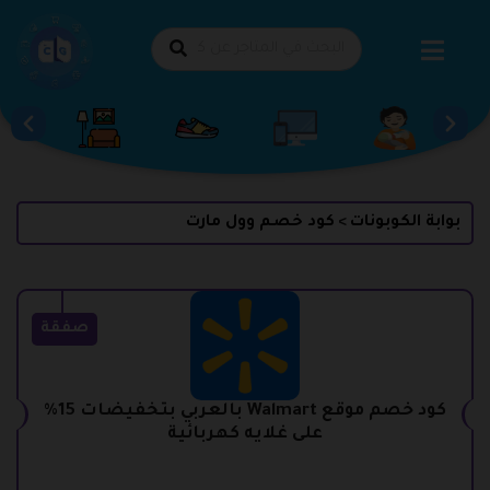
طي
حتوى
بوابة الكوبونات
كود خصم وول مارت
>
صفقة
كود خصم موقع Walmart بالعربي بتخفيضات 15%
على غلايه كهربائية