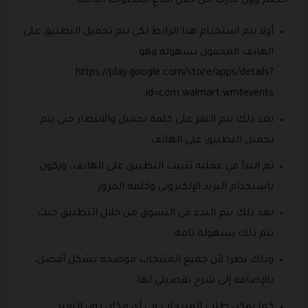
خصم وول مارت من خلال اتباع الخطوات التالية:
أولا يتم استخدام هذا الرابط لكي يتم تحميل التطبيق على
الهاتف المحمول بسهولة وهو
https://play.google.com/store/apps/details?
id=com.walmart.wmtevents.
بعد ذلك يتم النقر على كلمة تحميل والانتظار حتى يتم
تحميل التطبيق على الهاتف.
ثم البدأ في عملية تثبيت التطبيق على الهاتف، ويكون
باستخدام البريد الإلكتروني وكلمة المرور.
بعد ذلك يتم البدء في التسوق من خلال التطبيق حيث
يتم ذلك بسهولة تامة.
وذلك نظرا لأن جميع المنتجات موضحه بشكل أفضل،
بالإضافة إلى شرح تفصيلي لها.
كما يمكن طلب المنتجات في أي مكان دون التقيد