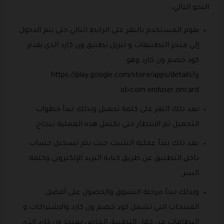
النحو التالي:
يقوم المستخدم بالنقر على الرابط التالي حتى يتم الدخول
إلى متجر التطبيقات و تنزيل تطبيق ون كارد الذي يقدم
كود خصم ون كارد وهو
وhttps://play.google.com/store/apps/details?
id=com.enduser.oncard.
بعد ذلك النقر على كلمة تحميل وبذلك تبدأ خطوات
التجميل ثم الانتظار حتى تكتمل هذه العملية بنجاح.
بعد ذلك تبدأ عملية التثبيت حيث يتم تسجيل حساب
داخل التطبيق عن طريق كتابة البريد الإلكتروني وكلمة
السر.
وبذلك تبدأ مرحلة التسوق والحصول على أفضل
المنتجات التي تشمل كود خصم ون كارد والاشتراكات و
البطاقات من خلال التطبيق الخاص بمتجر ون كارد الذي