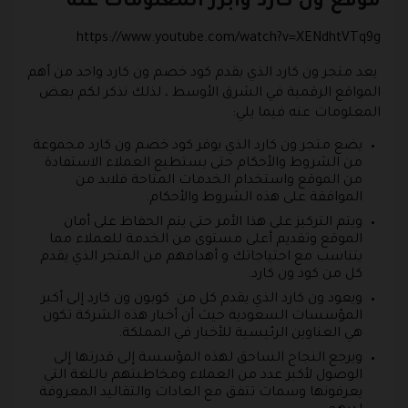
موقع ون كارد وأبرز المعلومات عنه
https://www.youtube.com/watch?v=XENdhtVTq9g
يعد متجر ون كارد الذي يقدم كود خصم ون كارد واحد من أهم
المواقع الرقمية في الشرق الأوسط ، لذلك نذكر لكم بعض
المعلومات عنه فيما يلي:
يضع متجر ون كارد الذي يوفر كود خصم ون كارد مجموعة
من الشروط والأحكام حتى يستطيع العملاء الاستفادة
من الموقع واستخدام الخدمات المتاحة فلابد من
الموافقة على هذه الشروط والأحكام.
ويتم التركيز على هذا الأمر حتى يتم الحفاظ على أمان
الموقع وتقديم أعلى مستوى من الخدمة للعملاء مما
يتناسب مع احتياجاتك و أهدافهم من المتجر الذي يقدم
كل من كود ون كارد.
ويعود ون كارد الذي يقدم كل من كوبون ون كارد إلى أكبر
المؤسسات السعودية حيث أن أخبار هذه الشركة تكون
هي العناوين الرئيسية للأخبار في المملكة.
ويرجع النجاح الساحق لهذه المؤسسة إلى قدرتها إلى
الوصول لأكبر عدد من العملاء ومخاطبتهم باللغة التي
يعرفونها وسمات تتفق مع العادات والتقاليد المعروفة