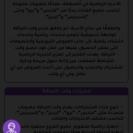
الأندية الرياضية في المنطقة، مقدّمًا عضويات متنوعة
تناسب جميع الفئات، بدءًا من “فتنس” و”برو” وحتى
“إكسبرس” و”ليديز”.
وانطلاقًا من نجاح الأندية، تم إطلاق
متجر وقت اللياقة
كواجهة تسويقية لتوفير منتجات رياضية وخدمات
اشتراك رقمية، إلى جانب العروض الترويجية والخصومات
التي يمكن الحصول عليها من خلال
كود خصم وقت
اللياقة
. يهدف المتجر إلى تعزيز التجربة الرياضية
الشاملة للعملاء، عبر إتاحة حلول مريحة وذكية
للاشتراك والتجديد والحصول على أحدث العروض من أي
مكان وفي أي وقت.
مميزات وقت اللياقة
تنوع فئات الاشتراكات: يقدم وقت اللياقة عضويات
متعددة مثل “فتنس”، “برو”، “ليديز”، و”إكسبرس”،
لتناسب مختلف الاحتياجات والفئات.
أجهزة رياضية متطورة: جميع الفروع مجهزة بأحدث
أجهزة اللياقة البدنية وفقًا للمعايير العالمية.