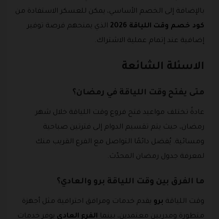
بالإضافة إلى الخصم الأساسي، يمكن للعسكر الاستفادة من
كود خصم وقت اللياقة 2026
الذي يمنحهم فرصة توفير
إضافية عند إتمام عملية الاشتراك.
الاسئلة الشائعة
متى يفتح وقت اللياقة في رمضان؟
عادةً تختلف مواعيد فتح فروع وقت اللياقة خلال شهر
رمضان، حيث يتم تقسيم الدوام إلى فترتين صباحية
ومسائية. يُفضل دائمًا التواصل مع الفرع القريب منك
لمعرفة جدول رمضان المحدّث.
ما الفرق بين وقت اللياقة برو والعادي؟
وقت اللياقة
برو
يقدم خدمات ومرافق احترافية مثل أجهزة
متطورة ومدربين معتمدين، بينما
الفرع العادي
يوفر خدمات