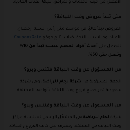
الأفضل من حيث الخدمات والمرافق، تليها الفئات العادية.
متى تبدأ عروض وقت اللياقة؟
العروض تبدأ غالبًا في مواسم مثل رأس السنة، رمضان،
الأعياد، ومناسبات التخفيضات. تابع موقع
CouponsGate
لتحصل على
أحدث أكواد الخصم بنسبة تبدأ من 10%
وتصل حتى 50%
.
من المسؤول عن وقت اللياقة فتنس وبرو؟
الجهة المسؤولة هي
شركة لجام للرياضة
، وهي شركة
سعودية تدير جميع فروع وقت اللياقة بأنواعها المختلفة.
من المسؤول عن وقت اللياقة وفتنس وبرو؟
شركة
لجام للرياضة
هي المشغّل الرسمي لسلسلة مراكز
وقت اللياقة في المملكة، وتشرف على كافة الفروع والفئات.