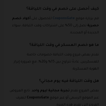
كيف أحصل على خصم في وقت اللياقة؟
قم بزيارة موقع
CouponsGate
للحصول على
أكواد خصم
حصرية
تصل إلى 50% على اشتراكات وقت اللياقة، سواء
الجديدة أو المجددة.
ما هو خصم العسكر في وقت اللياقة؟
تقدم بعض فروع وقت اللياقة خصومات خاصة
للعسكريين، عادةً تتراوح بين 15% و20%، مع ضرورة إبراز
الهوية العسكرية.
هل وقت اللياقة فيه يوم مجاني؟
بعض الفروع تقدم
تجربة مجانية ليوم واحد
. تابع العروض
عبر الموقع الرسمي أو عبر موقع
CouponsGate
لتعرف
الفروع التي تقدم هذه الميزة.