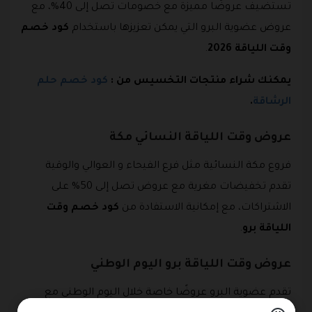
تستضيف عروضًا مميزة مع خصومات تصل إلى 40%، مع
عروض عضوية البرو التي يمكن تعزيزها باستخدام
كود خصم
وقت اللياقة 2026
.
يمكنك شراء منتجات التخسيس من :
كود خصم حلم
الرشاقة
.
عروض وقت اللياقة النسائي مكة
فروع مكة النسائية مثل فرع الفيحاء و العوالي والوقية
تقدم تخفيضات مغرية مع عروض تصل إلى 50% على
الاشتراكات، مع إمكانية الاستفادة من
كود خصم وقت
اللياقة برو
.
عروض وقت اللياقة برو اليوم الوطني
تقدم عضوية البرو عروضًا خاصة خلال اليوم الوطني مع