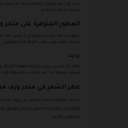
كسر أو كبير، ويمكن الطلب منه بأي كمية يري
استخدام كود الخصم .
العطور المتوفرة على متجر 
عطور فخمة بتركيبات وروائح لا مثيل لها ب
خصم عطور ورف، ومن أمثلة هذه العطور:
برايت
عطر للجنسين يتميز برائحته القوية الثابتة، 
بسعر بسيط جداً عند الطلب بواسطة كود 
عطر الشعر في متجر ورف م
تركيبة عطرية خاصة للشعر من روف غنية بالك
والأخشاب والكرز الحامض والثمر العليق،
الخطوات الآتية: