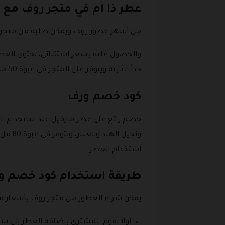
عطر ذا ام في متجر روف مع
من أشهر عطور روف ويمكن طلبه من متجر 
والحصول عليه بسعر استثنائي، يحتوي العطر ع
جداً الثابتة ويتوفر على المتجر في عبوة 50 مل ويمكن الحصول عليه بخصم مذهل مع رمز خصم ورف.
كود خصم ورف
خصم رائع على عطر مارفيل عند استخدام الع
ونجيل
استخدام العطر.
طريقة استخدام كود خصم ور
يمكن شراء العطور من متجر روف بأسعار مذ
أولاً يقوم المشتري بإضافة العطر إلى سل