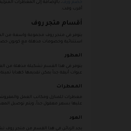
خصم ورف
، بالإضافة إلى المعطرات المنزلي
أقرب وقت.
أقسام متجر روف
يتوفر في متجر روف مجموعة واسعة من المنت
استثنائية وخصومات مذهلة مع كوبون خصم و
العطور
يتوفر في هذا القسم تشكيلة مذهلة من الع
عبوات أنيقة جداً يمكن تقديمها كهدايا ثمين
المعطرات
معطرات للمنازل ومكاتب العمل والمفروش
عليها بسعر معقول جداً، ويتم توصيل المعطر
العود
يجد الزبائن في هذا القسم من متجر روف تشكي