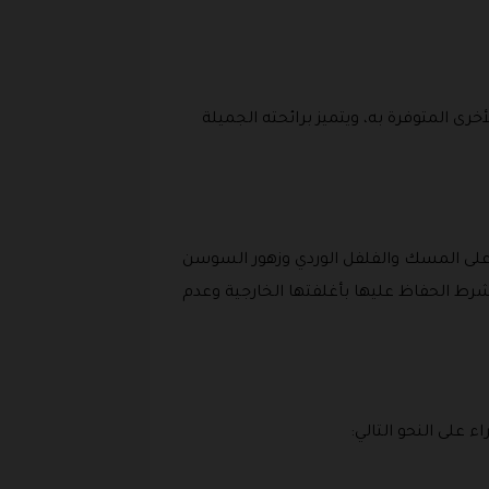
ى المتوفرة به، ويتميز برائحته الجميلة
 على المسك والفلفل الوردي وزهور السوسن
ا أو إرجاعها بشرط الحفاظ عليها بأغلفتها الخارجية وعدم
لى النحو التالي: