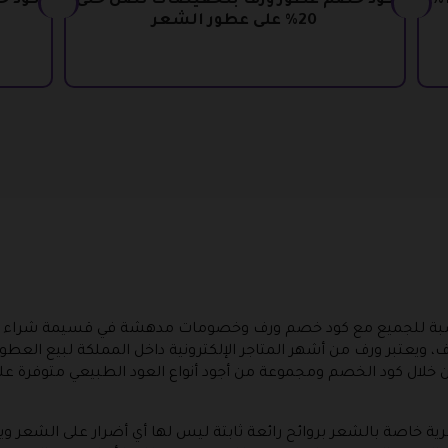
كود خصم waraf بتخفيضات تصل الى 15%
كود خصم عطور ورف بتخفيضات تصل حتى
20% على عطور الشعر
ناسبة للجميع مع كود خصم ورف وخصومات مدهشة في قسيمة شراء 
، ويعتبر ورف من أشهر المتاجر الإلكترونية داخل المملكة لبيع العطو
ن خلال كود الخصم ومجموعة من أجود أنواع العود الطبيعي متوفرة عليه
رية خاصة بالشعر بروائح رائعة ثابتة ليس لها أي أضرار على الشعر