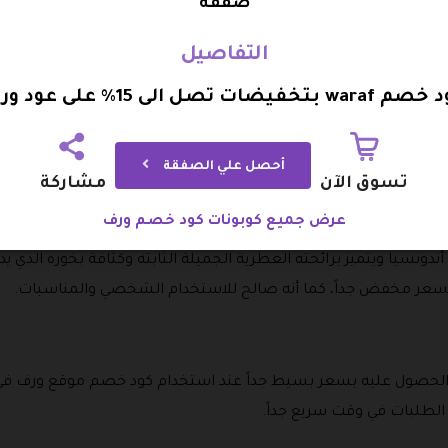
صفقة
التفاصيل
war بتخفيضات تصل الى 15% على عود ورف
 خصم ورف
أحصل علي الصفقة
ود بأعلى جودة وأفضل سعر من خلال كود خصم ورف، ومن أبرز أنواع ا
تسوق الآن
مشاركة
عرض جميع كوبونات كود خصم ورف
 أندونسيا ويتميز برائحته العطرية الجميلة الثابته وكثافة بخوره الذي 
عر مخفض جداً، كما أنه صالح للاستخدام الشخصي والمناسبات.
 الحصول عليه بسعر بسيط جداً عند استخدام كود خصم موقع ورف في
الطلبات في وقت سريع جداً.