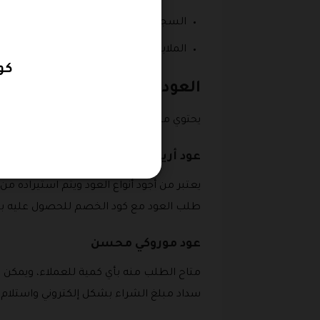
السجاد.
الملابس.
كود خصم af
العود في متجر ورف مع كود
يحتوي متجر روف على تشكيلة واسعة من الع
عود أرياني حي دبل سوبر
يعتبر من أجود أنواع العود ويتم استيراده من
طلب العود مع كود الخصم للحصول عليه بس
عود موروكي محسن
متاح الطلب منه بأي كمية للعملاء، ويمكن
سداد مبلغ الشراء بشكل إلكتروني واستلام 