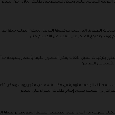
ة الفريدة المتوفرة عليه، ويمكن للمتسوقين طلبها أونلاين من المتج
جات العطرية التي تتميز بتركيبتها الفريدة، ويمكن الطلب منها م
رف، ويحتوي المتجر على العديد من الأقسام مثل:
طور بتركيبات مميزة للغاية يمكن الحصول عليها بأسعار بسيطة جداً
ة للأشخاص المقربين.
ات بمختلف أنواعها متوفرة في هذا القسم من متجر روف، ويمكن 
ات إلى العملاء بمجرد إتمام طلبات الشراء على المتجر.
لة متنوعة من أعواد العود الطبيعية الأصلية المعروفة برائحتها الرا