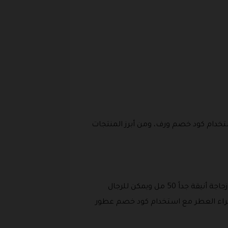
خدام كود خصم ورف، ومن أبرز المنتجات
عطر برائحة مذهلة يدخل في تركيبته الزعفران وجوزة الطيب والخزامى والباتشولي والمسك، ويتوفر على المتجر في زجاجة أنيقة جداً 50 مل ويمكن للرجال
 شراء العطر مع استخدام كود خصم عطور