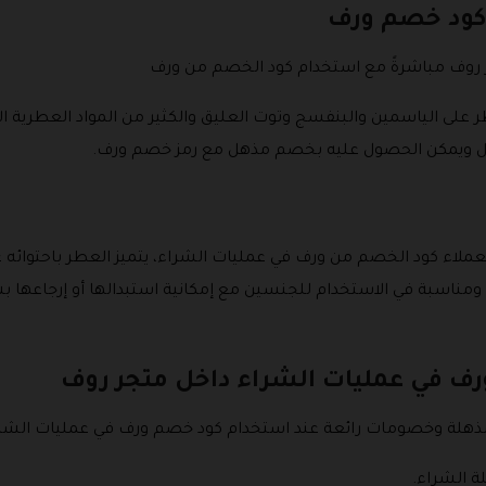
 كود خصم ورف
روف مباشرةً مع استخدام كود الخصم من ورف
لى الياسمين والبنفسج وتوت العليق والكثير من المواد العطرية الأخر
ملاء كود الخصم من ورف في عمليات الشراء، يتميز العطر باحتوائه
 الهند والعنبر، ويتوفر في عبوة 80 مل ومناسبة في الاستخدام للجنسين مع إمكانية استبداله
ف في عمليات الشراء داخل متجر روف
هلة وخصومات رائعة عند استخدام كود خصم ورف في عمليات الشراء ع
ة الشراء.