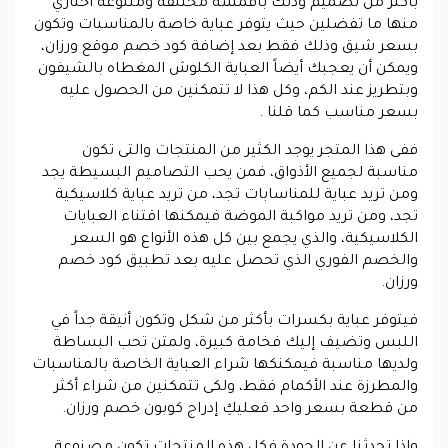
بأكثر من تصميم وذلك بأقمشة مختلفة ومتنوعة اختاري
منها ما تفضلين حيث يتوفر عباية خاصة بالمناسبات وتكون
بسعر شيق وذلك فقط بعد إضافة كود خصم موقع ورزان،
ويمكن أن يعجبك أيضاً العباية الكلوش المغطاه بالشيفون
وبتطريز عند الكم، وكل هذا لا تتمكنين من الحصول عليه
بسعر مناسب كما قلنا .
ففى هذا المتجر يوجد الكثير من المنتجات والتى تكون
مناسبة لجميع الأذواق، فمن يحب التصاميم البسيطة يجد
ومن تريد عباية للمناسابات تجد، من تريد عباية كلاسيكية
تجد، ومن تريد مواكبة الموضة فيمكنها اقتناء العبايات
الكلاسيكية، والذي يجمع بين كل هذه الأنواع هو السعر
والخصم الفوري الذي تحصل عليه بعد تطبيق كود خصم
ورزان.
فيتوفر عباية بكسرات بأكثر من شكل وتكون أنيقة جداً في
اللبس وتضيف إليك فخامة كبيرة، ولمتن تحب البساطة
ولديها مناسبة فيمكنكها شراء العباية الخاصة بالمناسبات
والمطرزة عند الأكمام فقط، ولكى تتمكنين من شراء أكثر
من قطعة بسعر واحد فعليكِ إدراج كوبون خصم ورزان.
وإذا تحدثنا عن الجودة فكل هذه المنتجات تكون مصنوعة