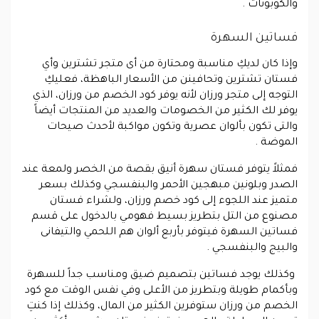
والكوبونات .
فساتين السهرة
وإذا كان لديكِ مناسبة ومحتارة من أى متجر تشترين وأي
فستان تشترين وتحافينن من الأسعار الباهظة، فعليكِ
التوجه إلى متجر ورزان لأنه يوفر كود الخصم من ورزان، الذي
يوفر لك الكثير من الخصومات والعديد من المنتجات أيضاً
والتى تكون بألوان عصرية وتكون مواكبة لأحدث صيحات
الموضة .
فمثلاً يتوفر فستان سهرة أنيق بقصة من الخصر ولمعة عند
الصدر وبلونين مبهجين الأحمر والبنفسجي وكذلك بسعر
متميز عند اللجوء إلى كود خصم ورزان، ولشراء فستان
مصنوع من التل بتطريز بسيط فهومي بالدخول على قسم
فساتين السهرة فيتوفر بأربع ألوان هم اللحمي والتيفانى
والبيج والبنفسجي .
وكذلك يوجد فساتين بتصميم ضيق ومناسب جداً للسهرة
وبأكمام طويلة وبتطريز من الأعلى وفي نفس الوقت مع كود
الخصم من ورزان ستوفرين الكثير من المال، وكذلك إذا كنتِ