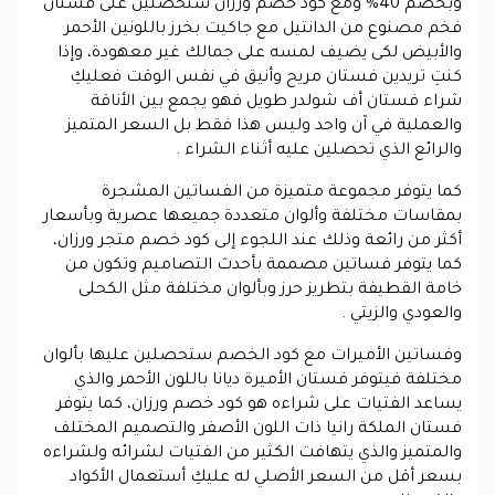
وبخصم 40% ومع كود خصم ورزان ستحصلين على فستان
فخم مصنوع من الدانتيل مع جاكيت بخرز باللونين الأحمر
والأبيض لكى يضيف لمسه على جمالك غير معهودة، وإذا
كنتِ تريدين فستان مريح وأنيق في نفس الوقت فعليكِ
شراء فستان أف شولدر طويل فهو يجمع بين الأناقة
والعملية في آن واحد وليس هذا فقط بل السعر المتميز
والرائع الذي تحصلين عليه أثناء الشراء .
كما يتوفر مجموعة متميزة من الفساتين المشجرة
بمقاسات مختلفة وألوان متعددة جميعها عصرية وبأسعار
أكثر من رائعة وذلك عند اللجوء إلى كود خصم متجر ورزان،
كما يتوفر فساتين مصممة بأحدث التصاميم وتكون من
خامة القطيفة بتطريز حرز وبألوان مختلفة مثل الكحلى
والعودي والزيتي .
وفساتين الأميرات مع كود الخصم ستحصلين عليها بألوان
مختلفة فيتوفر فستان الأميرة ديانا باللون الأحمر والذي
يساعد الفتيات على شراءه هو كود خصم ورزان، كما يتوفر
فستان الملكة رانيا ذات اللون الأصفر والتصميم المختلف
والمتميز والذي يتهافت الكثير من الفتيات لشرائه ولشراءه
بسعر أقل من السعر الأصلي له عليكِ أستعمال الأكواد