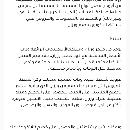
من أجود وأفضل أنواع الأقمشة، فالأقمشة التى يتم من
خلالها صناعة العبايات ( الكريب، الحرير، بليسية، شيفون،
وغير ذلك) وللاستفادة بالخصومات والعروض قمي
باستخدام كوبون خصم ورزان.
شنط
يوجد في متجر ورزان واستكمالاً للمنتجات الرائعة وذات
الأسعار المناسبة مع كود خصم ورزان، فقد قدم المتجر
تشكيلة متميزة من الشنط بستايلات مختلفة وتكون
مناسبة لكل الأوقات وبأحجام مختلفة .
فيوجد شنطة جديدة وذات تصميم مختلف وهى شنطة
الهورس التى عبر كود الخصم من ورزان الذي يوفره المتجر
لجميع المترددين على المتجر للحصول على الخصم ومثله
قسيمة شراء ورزان، فهذه الشنطة جديدة الاستيل متوفرة
بأكثر من لون فيوجد اللون العودي، والذهبي والرصاصي.
ويمكنكِ شراء شنطتين والحصول على خصم 40% وهذا عند