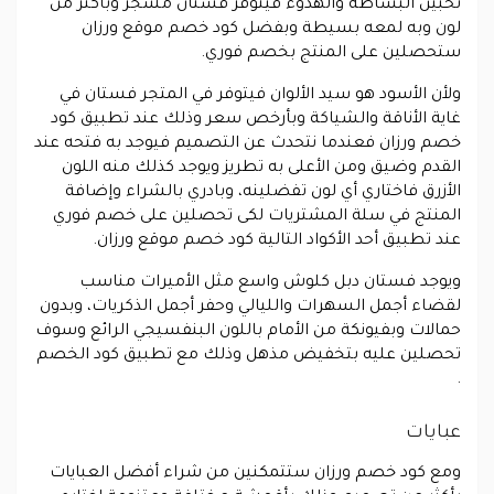
تحبين البساطة والهدوء فيتوفر فستان مشجر وبأكثر من
لون وبه لمعه بسيطة وبفضل كود خصم موقع ورزان
ستحصلين على المنتج بخصم فوري.
ولأن الأسود هو سيد الألوان فيتوفر في المتجر فستان في
غاية الأناقة والشياكة وبأرخص سعر وذلك عند تطبيق كود
خصم ورزان فعندما نتحدث عن التصميم فيوجد به فتحه عند
القدم وضيق ومن الأعلى به تطريز ويوجد كذلك منه اللون
الأزرق فاختاري أي لون تفضلينه، وبادري بالشراء وإضافة
المنتج في سلة المشتريات لكى تحصلين على خصم فوري
عند تطبيق أحد الأكواد التالية كود خصم موقع ورزان.
ويوجد فستان دبل كلوش واسع مثل الأميرات مناسب
لقضاء أجمل السهرات والليالي وحفر أجمل الذكريات، وبدون
حمالات وبفيونكة من الأمام باللون البنفسيجي الرائع وسوف
تحصلين عليه بتخفيض مذهل وذلك مع تطبيق كود الخصم
.
عبايات
ومع كود خصم ورزان ستتمكنين من شراء أفضل العبايات