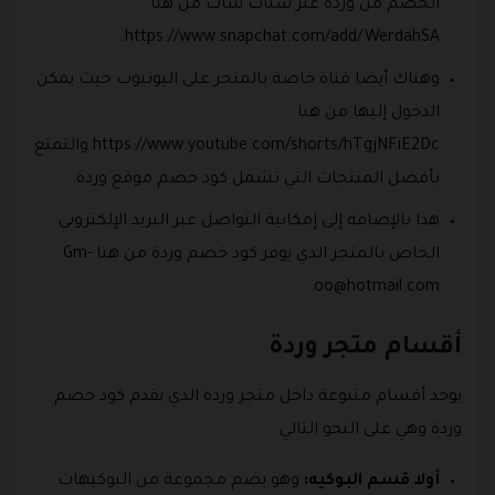
الخصم من وردة عبر سناب شات من هنا
https://www.snapchat.com/add/WerdahSA.
وهناك أيضا قناة خاصة بالمتجر على اليوتيوب حيث يمكن
الدخول إليها من هنا
https://www.youtube.com/shorts/hTgjNFiE2Dc والتمتع
بأفضل المنتجات التي تشمل كود خصم موقع وردة.
هذا بالإضافة إلى إمكانية التواصل عبر البريد الإلكتروني
الخاص بالمتجر الذي يوفر كود خصم وردة من هنا
Gm-
.
oo@hotmail.com
أقسام متجر وردة
يوجد أقسام متنوعة داخل متجر وردة الذي يقدم كود خصم
وردة وهي على النحو التالي:
أولا قسم البوكيه:
وهو يضم مجموعة من البوكيهات