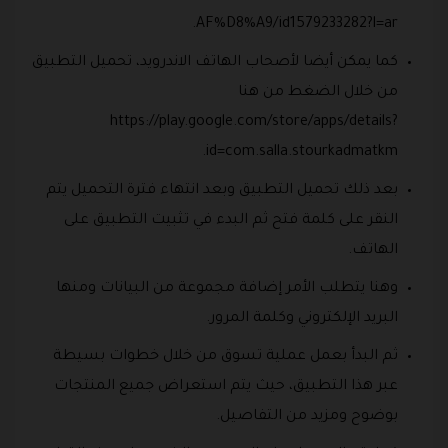
AF%D8%A9/id1579233282?l=ar.
كما يمكن أيضا لأصحاب الهاتف الاندرويد، تحميل التطبيق
من خلال الضغط من هنا
https://play.google.com/store/apps/details?
id=com.salla.stourkadmatkm.
بعد ذلك تحميل التطبيق وبعد انتهاء فترة التحميل يتم
النقر على كلمة فتح ثم البدء في تثبيت التطبيق على
الهاتف.
وهنا يتطلب الأمر إضافة مجموعة من البيانات ومنها
البريد الإلكتروني وكلمة المرور.
ثم البدأ بعمل عملية تسوق من خلال خطوات بسيطة
عبر هذا التطبيق، حيث يتم استعراض جميع المنتجات
بوضوح ومزيد من التفاصيل.