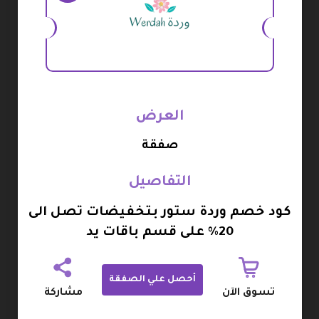
كما يتم وصول الطلب الذي يشمل كود الخصم من وردة
إلى العميل خلال يوم واحد فقط من الطلب، وذلك بجودة
عالية جدا.
كما يتم الاهتمام الكبير من قبل شركة الشحن التي تقوم
بتوصيل الطلب الذي يشمل قسيمة شراء وردة إلى
العرض
العملاء.
صفقة
وتختلف تكلفة التوصيل على حسب مكان العميل، كما
يتم إرسال الطلب بطريقة تغليف الهدايا، مع التعبئة
التفاصيل
بطريقة مثالية حتى لا يتعرض المنتج الذي يشمل كود
كود خصم وردة ستور بتخفيضات تصل الى
خصم متجر وردة للتلف أثناء عملية الشحن.
20% على قسم باقات يد
كما يتم إرسال إشعار برمز تتبع الطلبية خلال البريد
الإلكتروني، منذ تسلم الطلب من قبل شركة الشحن.
أحصل علي الصفقة
تسوق الآن
مشاركة
خدمة الدفع:
يسمح المتجر الذي يقدم كود خصم وردة