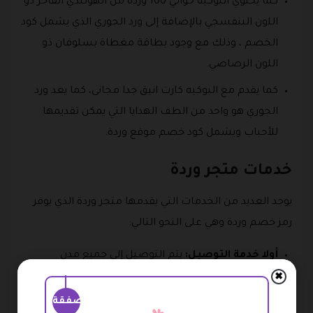
كما يحتوي البوكيه حوالي 100 وردة من الهولندي الفاخر ذو
اللون البنفسجي بالإضافة إلى ورد الجوري الذي يشمل كود
الخصم ، وذلك مع وجود بطاقة مغطاة بسلوفان ذو
اللون الرصاصي.
كما يقدم مع البوكيه كارت انيق جدا مجانى، كما يعد ورد
الجوري هو واحد من الطف الهدايا التي يمكن تقديمها
للأحباب ويشمل كود خصم موقع وردة.
خدمات متجر وردة
يوجد العديد من الخدمات التي يقدمها متجر وردة الذي يوفر
رمز خصم وردة وهي على النحو التالي:
أولا خدمة التوصيل:
يتم التوصيل إلى جميع مدن
المملكة العربية السعودية بسرعة قياسية وجودة ولا
✖
أروع.
صفقة