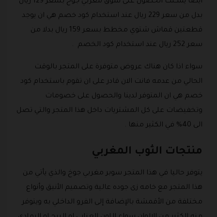
ايضا يمكنك الحصول على سوق مغربي جوخ بسعر 129 ريال
بدل من سعر 229 ريال عند استخدام كود خصم هي ان يوجد
قطعتين قماش شتوي مخطط بسعر 159 ريال بدلا من
سعر 252 ريال عند استخدام كود الخصم .
سواء اذا كان هناك عروض متوفرة على المتجر بالوقت
الحالي من عدمه فانت الان قادر على ان تقوم باستخدام كود
خصم هي ان المتوفر لدينا والحصول على خصومات
وتخفيضات على كل المشتريات داخل هذا المتجر والتي تصل
الى 40% في الكثير منها .
منتجات الثوب المغربي
يتوفر حاليا في هذا المتجر سوبر مغربي جوخ والذي يأتي من
هذا المتجر مع خامه زى جوده عالية وتصميم الأنيق وأنواع
مختلفة من الأقمشة بالإضافة إلى الفرو الداخلي به ويتوفر
منه الكثير من الالوان سواء اللون العنابي او البيج او الرمادي