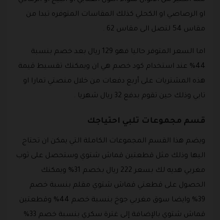
او الرصاصي او الكحلي كذلك المقاسات المتوفره تبدا من
مقاس 54 لتصل الى مقاس 62 .
اما السعر المتوفر حاليا فهو 129 ريال بعد خصم بنسبة
44% عند استخدام كود خصم هي ان ويمكنك تقسيط قيمة
هذه المشتريات على أربع دفعات من خلال منصتي تمارا او
تابي وذلك حين تقوم بدفع 32 ريال شهريا .
قسم مجموعات تلبي احتياجك
ويضم هذا القسم المجموعات الكاملة التي يمكن ان تحتاج
اليها وذلك مثل قطعتين قماش شتوي وستحصل على ثوب
مغربي هديه لك بسعر 222 ريال بخصم 31% ويمكنك
الحصول على قطعتي قماش شتوي مقلم بنسبة خصم
39% وايضا سوق مغربي جوخ بنسبة خصم 44% وقطعتين
قماش شتوي بالإضافة إلى غترة سكري بنسبة خصم 33%