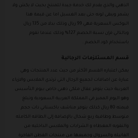
الذهبي والذي يقدم لك خدمة جيدة للمنتج بحيث لا يكش ولا
يشمر ويبقى لونه حتى بعد الغسيل اما عن قيمة هذا
البوكس السعرية فهي 99 ريال وذلك بدلا من 135 ريال
وبالتالي فإن نسبة الخصم 127% وذلك عندما تقوم
باستخدام كود الخصم .
قسم المستلزمات الرجالية
يمكن اعتباره القسم الأكثر من حيث عدد المنتجات وهي
عبارة عن اضافات لجميع الرجال التي ترتدي الملابس والازياء
العربية حيث يتوفر عقال ملكي ذهبي خاص بيوم التأسيس
وهو اليوم المميز في المملكة العربية السعودية وتبلغ
قيمته 80 ريال كذلك يتوفر مناشف باكستاني ذات حجم
متوسط وطاقية ربع شخال بالإضافة إلى الطاقه الكامله
والتقويه المغطاه و الشرابات والملابس الداخليه من
الفانيله والسروال وجميعها من منتجات القطن الفاخرة