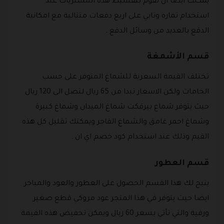
يمكنك ايضا ان تقوم بتقسيط هذه المشتريات عند
استخدام تماره وتابي على اربع دفعات متتالية مع امكانية
الدفع بالعديد من وسائل الدفع .
قسم الأشمغة
تختلف القيمة السعرية للشماغ المتوفر على حسب
الخامات ولكن الاسعار تبدا من 65 ريال لتصل الى 120 ريال
حيث يتوفر شماغ بيرفكت شماغ الميدان وشماغ كبيرة
وشماغ احمر غامق والشماغ الفاجر ويمكنك تقليل كل هذه
القيم وذلك عند استخدام كود خصم اي ان .
قسم العطور
يتيح لك هذا القسم الحصول على العطور والعود والمباخر
ايضا حيث يتوفر في هذا المتجر عود مروكي قطع صغير
ورقية والتي تأتي بسعر 60 ريال ويمكن تخفيض هذه القيمة