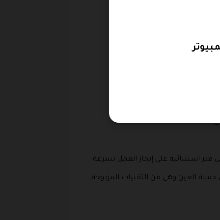
ي يقدم كود خصم موقع هونور.
:
 يشمل رمز خصم هونور.
رية.
ي قدر استثنائية على إنجاز العمل بسرعة.
 حماية العين وهي من التقنيات المزدوجة