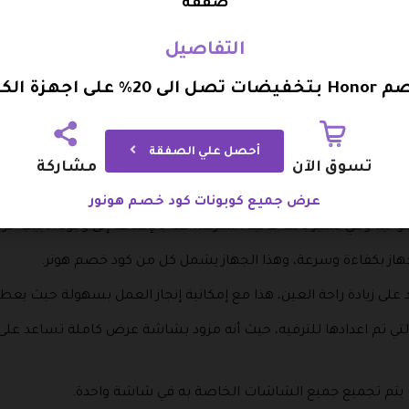
صفقة
 المرور مرة أخرى، وأخيرا مع النقر على تسجيل الدخول إلى المتجر الذ
التفاصيل
 على اجهزة الكمبيوتر
لمنتجات التي تشمل كل من قسيمة شراء هونور، وهي على النحو التالي
أحصل علي الصفقة
الألمونيوم في تصميم معدني خفيف الوزن مع تصميم رائع حقا وايضا
تسوق الآن
مشاركة
ى العديد من الإمكانيات، وهو معالج من الجيل 11، وايضا يشمل كود خصم هونور.
عرض جميع كوبونات كود خصم هونور
ائية وهي تتميز بأنها عالية السرعة، هذا بالإضافة إلى وجود أنابيب حرا
لجهاز بكفاءة وسرعة، وهذا الجهاز يشمل كل من كود خصم هونر.
على زيادة راحة العين، هذا مع إمكانية إنجاز العمل بسهولة حيث يعط
ة التي تم اعدادها للترفيه، حيث أنه مزود بشاشة عرض كاملة تساعد على
يتم تجميع جميع الشاشات الخاصة به في شاشة واحدة.