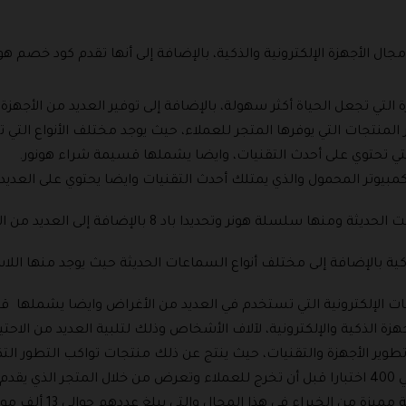
التي تجعل الحياة أكثر سهولة، بالإضافة إلى توفير العديد من الأجهزة ا
لمنتجات التي يوفرها المتجر للعملاء، حيث يوجد مختلف الأنواع التي
لتي تحتوي على أحدث التقنيات، وايضا يشملها قسيمة شراء هونور.
لكمبيوتر المحمول والذي يمتلك أحدث التقنيات وايضا يحتوي على العديد 
وهناك أيضا باقة متنوعة من أجهزة التابلت الحديثة ومنها س
ة بالإضافة إلى مختلف أنواع السماعات الحديثة حيث يوجد منها اللاسل
حقات الإلكترونية التي تستخدم في العديد من الأغراض وايضا يشملها 
زة الذكية والإلكترونية، لآلاف الأشخاص وذلك لتلبية العديد من الاحت
وير الأجهزة والتقنيات، حيث ينتج عن ذلك منتجات تواكب التطور التك
هونر.
ن الخبراء في هذا المجال والتي يبلغ عددهم حوالي 13 ألف موظف تقريبا.