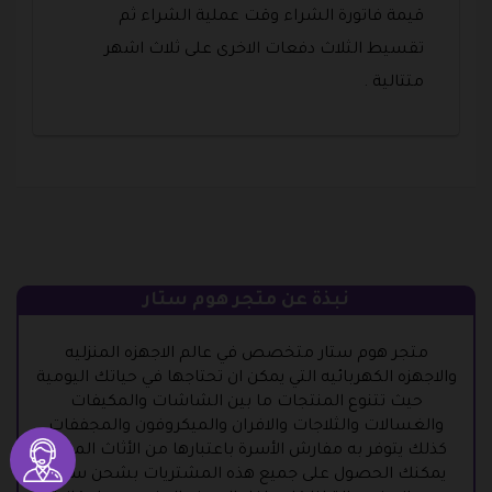
قيمة فاتورة الشراء وقت عملية الشراء ثم
تقسيط الثلاث دفعات الاخرى على ثلاث اشهر
متتالية .
نبذة عن متجر هوم ستار
متجر هوم ستار متخصص في عالم الاجهزه المنزليه
والاجهزه الكهربائيه التي يمكن ان تحتاجها في حياتك اليومية
حيث تتنوع المنتجات ما بين الشاشات والمكيفات
والغسالات والثلاجات والافران والميكروفون والمجففات
كذلك يتوفر به مفارش الأسرة باعتبارها من الأثاث المنزلي
يمكنك الحصول على جميع هذه المشتريات بشحن سريع