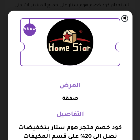
باستخدام كود خصم هوم ستار على جميع المشتريات حتى
20% .
✖
في هذا القسم يتوفر غسالات حوضين وغساله فتحه علويه
صفقة
غساله فتحه اماميه وافران و غسالات صحون والأساس
المنزلي والمكيفات منها سبليت وشباك وصحراوي ومبرد
هواء ودولابي و الميكرويف والفريزرات افقي وراسي واجهزه
الصغيره والثلاجات باب واحد وباب دولابي ذات البابين
والشاشات .
العرض
قسم غسالات الصحون
صفقة
يحتوي هذا القسم على أنواع مختلفة من غسالات الصحون
التفاصيل
والتي منها و جنرال سوبريم وتأتي بأحجام مختلفة ما بين 12
برنامج وسبعة برامج ومنها ما يأتي باللون السيرفر واخرى
كود خصم متجر هوم ستار بتخفيضات
باللون الأبيض ويمكنك الان ان تقوم باستخدام كود خصم
تصل الى 20% على قسم المكيفات