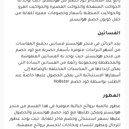
رائع عند استخدام كود خصم من هوليستر، حيث يوجد به
الجواكت المنتفخة والجواكت القصيرة والجواكيت الفرو
والجواكيت المبطنة بأسعار وخصومات مميزة للغاية من
خلال كوبون خصم هوليستر.
الفساتين
يجد الزبائن في متجر هوليستر فساتين بجميع المقاسات
من أشهر البراندات متوفرة بأسعار حصرية مع كود خصم
من متجر هوليستر، حيث يوجد به الفساتين المنقوشة
والمخططة ومجموعة رائعة من الفساتين السادة التي
يمكن ارتداءها في المناسبات المختلفة بالإضافة إلى
أسعارها الاستثنائية التي يمكن الحصول عليها خاصةً عند
الطلب بواسطة كود خصم Hollister.
العطور
عطور عالمية بروائح خيالية متوفرة في هذا القسم من متجر
هوليستر ويمكن طلبها مع كود خصم هوليستر والحصول
عليها بسعر استنثنائي وخصم فاخر للغاية، حيث يوجد عطور
للرجال وعطور للنساء وبخاخات للجسم بروائح منعشة،