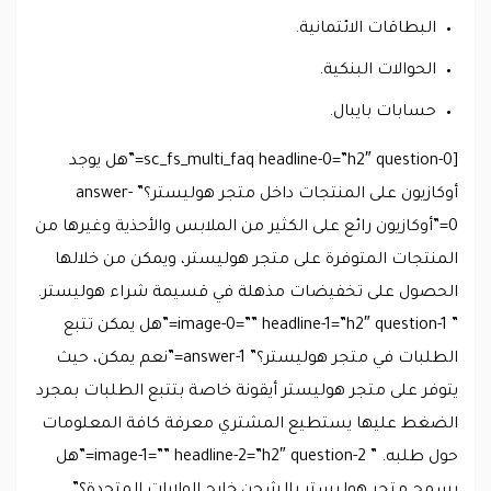
البطاقات الائتمانية.
الحوالات البنكية.
حسابات بايبال.
[sc_fs_multi_faq headline-0=”h2″ question-0=”هل يوجد
أوكازيون على المنتجات داخل متجر هوليستر؟” answer-
0=”أوكازيون رائع على الكثير من الملابس والأحذية وغيرها من
المنتجات المتوفرة على متجر هوليستر، ويمكن من خلالها
الحصول على تخفيضات مذهلة في قسيمة شراء هوليستر.
” image-0=”” headline-1=”h2″ question-1=”هل يمكن تتبع
الطلبات في متجر هوليستر؟” answer-1=”نعم يمكن، حيث
يتوفر على متجر هوليستر أيقونة خاصة بتتبع الطلبات بمجرد
الضغط عليها يستطيع المشتري معرفة كافة المعلومات
حول طلبه. ” image-1=”” headline-2=”h2″ question-2=”هل