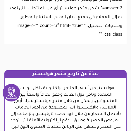
يسمح متجر هوليستر بالشحن خارج الولايات المتحدة؟”
answer-2=”يشحن متجر هوليستر أي من المنتجات التي توجد
به إلى العملاء في جميع بلدان العالم باستثناء العطور
ومنتجات التجميل. ” image-2=”” count=”3″ html=”true”
css_class=””
نبذة عن تاريخ متجر هوليستر
هوليستر من أشهر المتاجر الإلكترونية داخل الولايات
المتحدة وباقي دول العالم وحقق نجاحاً واسعاً بين
المتسوقين، ويمكن من خلال متجر هوليستر شراء أرقى
الملابس والاكسسوارات المصنوعة من أجود الخامات
بأفضل الأسعار من خلال كود خصم هوليستر، بالإضافة إلى
العروض الحصرية وطرق الدفع الإلكترونية الآمنة التي توجد
على المتجر وتسهل على الزبائن عمليات التسوق الأون لاين.