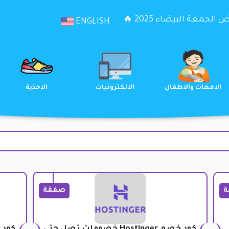
الجمعة البيضاء 2025 🔥
ENGLISH
الترفيه
الامهات والاطفال
الالكترونيات
ة
صفقة