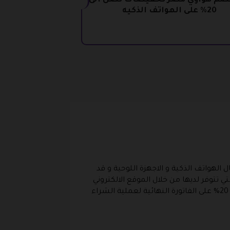
صم هواوي مصر تخفيضات تصل الى
20% على الهواتف الذكيه
لهواتف الذكية و الاجهزة اللوحية و قد
تتوفر لديها من خلال الموقع الالكتروني
المتوفر في المملكة العربية السعودية باستخدام كود خصم هواوي للحصول على تخفيضات و خصومات تصل الى 20% على الفاتورة النهائية لعملية الشراء