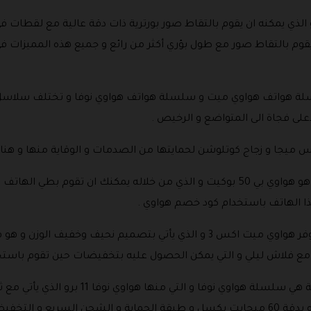
تف هواوي بي 60 برو الجديد و الذي يمكنه ان يقوم بالتقاط صور بورترية ذات دقة عالية 
 يقوم بالتقاط صور مع طول بؤري أكثر من رائع و جميع هذه المميزات 
لة هواتف هواوي ميت و سلسلة هواتف هواوي نوفا و تختلف سلاسل 
على فجاة الى المتواضع و الرخيص .
كس ميجا و زجاج كوتلوشن لحمايتها من الصدمات و الوقاية منها و هنا
من الهواتف ايضا التي يمكن الحصول عليها هو هواوي بي 50 بوكيت و الذي من خلاله يمك
 الهاتف باستخدام كود خصم هواوي .
ما عن سلسلة هواوي ميت سيريس فهي توفر هواوي ميت اكس 3 و الذي يأتي بتصميم
ثية مع فلاش ليلي و التي يمكن الحصول عليه بتخفيضات حين تقوم باست
و السلسلة الارخص من حيث الهواتف الذكية هي 
ام كود خصم هواوي .