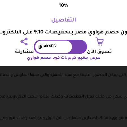
10%
التفاصيل
وعلي خصم عند ا
 خصم هواوي مصر بتخفيضات 10% على الالكترونيات
AK4EG
تي بمقاس 23.8 بوصة وعليها خصم عند استخدام كود خصم هواوي .
تسوق الآن
مشاركة
عرض جميع كوبونات كود خصم هواوي
جي تي والتي تأتي بقياس 34 بوصة .
لتي يمكن الحصول عليها مع هذه الأجهزة والتي منها الماوس والحق
 يمكن من خلاله تنزيل التطبيقات وكذلك نظام البحث الذكي وببرنامج 
هواوي فهناك اصدارين منها حتى الان الاول وهو اصدار مات فيو وهي س