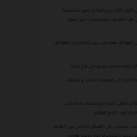
مع لقطات في الليل أكثر من رائعة و صور شخصية
في هذا الهاتف بتخفيضات حين تقوم
الهواتف هذه من حيث إمكانيات الهواتف
ك ايضا شاحن سريع من نوع تيربو .
نك ان تقوم بطي الهاتف بالكامل الى وضعية الجيب و يمكنك
 نحيف وخفيف الوزن و هو قابل للطي أيضا مع طبقة حماية على
خدام كود خصم هواوي .
سلسلة هواوي نوفا و التي منها هواوي نوفا 11 برو الذي يأتي مع ثلاث عدسات في الهيكل الخلفي من الهاتف