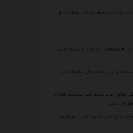
 جهاز ميت فيو 28 بوصة وعليه خصم عند استخدام كود خصم هواوي كذلك هناك جهاز
من الاصدارات الحديثة والتي منها اصدار
اي ستحصل من خلالهم على شاشه عاليه
على هواوي نوت يتوفر ايضا سلسلة هواوي
اوي الجديد .
 بماس 11 بوصة والذي يأتي مع شاشة من نوع بابيرميت وتحمل معدل اهتزاز 120 ميجا هيرتز معالج عالي الجودة مكون من أربعة
 .