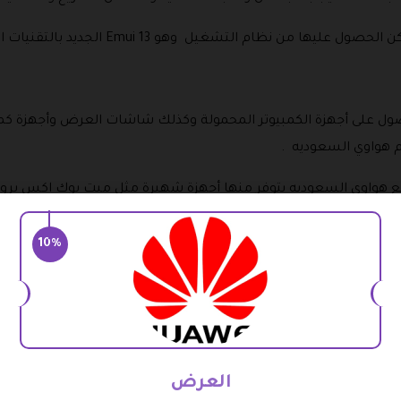
 نظام التشغيل وهو Emui 13 الجديد بالتقنيات المتطورة .
صول على أجهزة الكمبيوتر المحمولة وكذلك شاشات العرض وأجهزة
وي السعوديه .
10%
خصم هواوي 2026 وكذلك سلسلة ميت بوك التي تأتي بكفاءة معززة
ة هواوي سلسلة ميت بوك دي وهي تحمل طابع المرونة حيث يمكن ان تق
العرض
من اشهر الاجهزة التي 