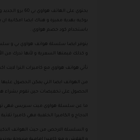
يحتوي على الها
بوكيه بهدية مميزة و هناك ايضا امكانية ان
باستخدام كود خصم هواوي .
يتوفر ايضا سلسلة هواتف هواوي بي و سلس
و كذلك قيمتها السعرية و لأنها تدرك من الأ
تأتي هواتف هواوي مع كاميرات الترا لايت ا
الحصول على تخفيضات حين تقوم بشراء هذا
الدجاج و الكاميرا الخلفية فهي كاميرا ثلا
و الفلاش و مع كاميرا امامية مزدوجة بورتريه بدقة 60 ميجابت بكسل و طبقة الحماية و الشحن السريع و التخفيض عليه باستخد