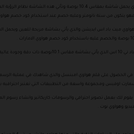
يوجد ايضا جهاز هواوي ميت بعد اس اي والذي يحمل شاشة بمقاس 10.4 بوصة وت
 فهو يتكون من ستة نانومتر وعليه خصم عند استخدام كود خصم هواوي
واوي ميت باد اس ايديشن والذي يأتي بشاشة مريحة للعين ويحمل الع
من الاجهزه ذات الجودة العالية هواوي ميت باد تي 10 اس ال
 في الحصول على قلم هواوي امبنسل والذي شاهدك في عملية الرسم وال
سمارت اوفيس ومجموعة واسعة من التطبيقات التي تعتبر احترافيه ب
قوم لك بعمل تصوير احترافي والرسومات كاريكاتير وانشاء رسوم الم
يديو وهواوي نوت .