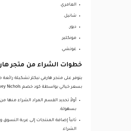
العامري.
شانيل.
ديور.
مونكلير.
غوتشي.
خطوات الشراء من متجر هارف
يتوفر على متجر هارفي نيكلز تشكيلة رائعة 
بسعر خيالي بواسطة كود خصم Harvey Nichols، ويتم تنظيم المنتجات في أقسام مختلفة على المتجر يمكن للعملاء الشراء منها بكل سهولة عن طريق:
أولاً تحديد القسم المراد الشراء منها 
بسهولة.
ثانياً إضافة المنتجات إلى عربة التسوق 
الشراء.