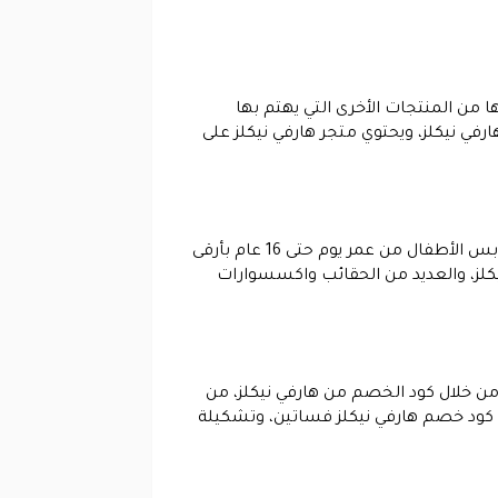
 من المنتجات الأخرى التي يهتم بها
في نيكلز، ويحتوي متجر هارفي نيكلز على
جميع مستلزمات الأطفال متوفرة في هذا القسم بأسعار خيالية مع كود الخصم من هارفي نيكلز، حيث يوجد به ملابس الأطفال من عمر يوم حتى 16 عام بأرقى
كلز، والعديد من الحقائب واكسسوارات
من خلال كود الخصم من هارفي نيكلز، من
ة كود خصم هارفي نيكلز فساتين، وتشكيلة