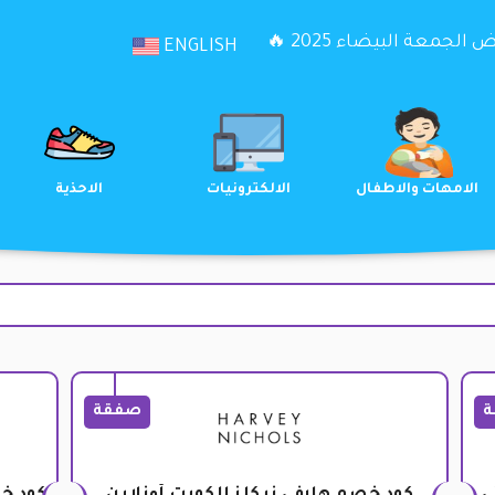
الجمعة البيضاء 2025 🔥
ENGLISH
الترفيه
الامهات والاطفال
الالكترونيات
ة
صفقة