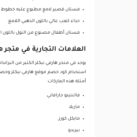
فستان قصير لامع مطبوع عليه خطوط طو
حذاء كعب عالي باللون الذهبي اللامع.
فستان أطفال مصنوع من التول باللون الو
العلامات التجارية في متجر ه
يوجد في متجر هارفي نيكلز الكثير من البران
استخدام كود خصم موقع هارفي نيكلز وخصو
أمثلة هذه الماركات:
فالنتينو جارافاني.
ماريلا.
مايكل كورز.
بيريدو.