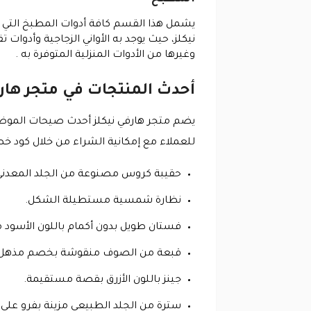
يشمل هذا القسم كافة أدوات المطبخ التي 
نيكلز، حيث يوجد به الأواني الزجاجية وأد
وغيرها من الأدوات المنزلية المتوفرة به .
أحدث المنتجات في متجر هارف
يضم متجر هارفي نيكلز أحدث صيحات الموضة 
للعملاء مع إمكانية الشراء من خلال كود خصم هارفي نيكلز 2026، ومن أمثلة المنتجات الجد
حقيبة كروس مصنوعة من الجلد المعدني 
نظارة شمسية مستطيلة الشكل.
فستان طويل بدون أكمام باللون الأسود م
قبعة من الصوف منقوشة بخصم مذهل مع
جينز باللون الأزرق بقصة مستقيمة.
سترة من الجلد الطبيعي مزينة بفرو على ا