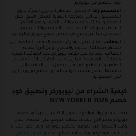
كود الخصم من نيويوركر.
الاكسسوارات
: لا يكتمل المظهر الخارجي للمرأة بدون
الاكسسوارات التي تمنحها بالنهاية الشكل الأنيق، مثل
الخواتم والقلائد، واكسسوارات الشعر،ويوفر المتجر
الشهير نيويورك كافة منتجات الاكسسوارات بسعر
منخفض جدًا عبر وضع كود خصم موقع نيويوركر الرياض.
الحقائب
: يمتاز متجر نيويوركر بتقديم الحقائب الفاخرة التي
تشتهر بشكلها الحديث والمتنوع، ومن أبرز أصناف
الحقائب المتاحة على موقع نيويوركر نجد الحقائب الكبيرة،
والحقائب الصغيرة، هذا إلى جانب الحقائب التي تحمل على
الظهر، وتستطيع المرأة أن تحصل على الحقيبة التي
تناسبها بسعر مناسب بواسطة كود خصم نيويوركر اون
لاين السعودية.
كيفية الشراء من نيويوركر وتطبيق كود
خصم NEW YORKER 2026
يبحث جميع رواد مواقع التسوق الإلكتروني عن كود خصم
نيويوكر مصر الذي يساعد عملاء الموقع على اقتصاد المال
وقت التسوق من الموقع الشهير نيويوركر، ولكي يتم الشراء
من خلال موقع نيويوركر والاستمتاع بتطبيق
كوبون خصم