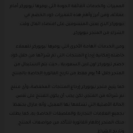
المميزات والخدمات الفائقة الجودة التي يوفرها نيويوركر أمام
عملائه، ومن أبرز وأهم هذه المميزات كود الخصم في
نيويوركر الذي يعين المتسوقين على اقتصاد المال وقت
الشراء من المتجر نيويوركر.
ومن الخدمات الهامة الأخرى التي يوفرها نيويوركر للعملاء
خاصته إمكانية إرجاع المنتجات التي تم شرائها من خلال كود
خصم نيويوركر اون لاين السعودية ، حيث يتم الاستبدال من
المتجر خلال 14 يوم فقط من تاريخ الفاتورة الخاصة بالمنتج.
كما يتيح متجر نيويوركر إرجاع المنتجات المخفضة، وأي منتج
تم شرائه من المتجر، لكن يجب أن يكون المنتج على نفس
الحالة الأصلية التي تسلمها بها العميل، وأنه مازال يحتفظ
بجميع العلامات التجارية والملصقات الخاصة به، كما يطلب
منك المتجر إظهار الفاتورة للتأكد من مواصفات المنتج
وتاريخ الشراء.