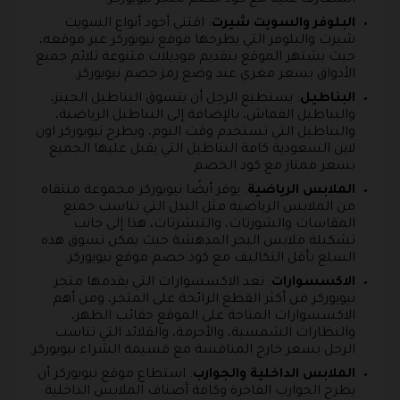
البلوفر والسويت شيرت
: اقتني أجود أنواع السويت
شيرت والبلوفر التي يطرحها موقع نيويوركر عبر موقعه،
حيث يشتهر الموقع بتقديم موديلات متنوعة تلائم جميع
الأذواق بسعر مغري عند وضع رمز خصم نيويوركر.
البناطيل
: يستطيع الرجل أن يتسوق البناطيل الجينز،
والبناطيل القماش، بالإضافة إلى البناطيل الرياضية،
والبناطيل التي تستخدم وقت النوم، ويطرح نيويوركر اون
لاين السعودية كافة البناطيل التي يقبل عليها الجميع
بسعر ممتاز مع كود الخصم .
الملابس الرياضية
: يوفر أيضًا نيويوركر مجموعة منتقاه
من الملابس الرياضية مثل البدل التي تناسب جميع
المقاسات والشورتات، والتيشرتات، هذا إلى جانب
تشكيلة ملابس البحر المدهشة حيث يمكن تسوق هذه
السلع بأقل التكاليف مع كود خصم موقع نيويوركر.
الاكسسوارات
: تعد الاكسسوارات التي يقدمها متجر
نيويوركر من أكثر القطع الرائجة على المتجر، ومن أهم
الاكسسوارات المتاحة على الموقع حقائب الظهر،
والنظارات الشمسية، والأحزمة، والقلائد التي تناسب
الرجل بسعر خارج المنافسة مع قسيمة الشراء نيويوركر.
الملابس الداخلية والجوارب
: استطاع موقع نيويوركر أن
يطرح الجوارب الفاخرة وكافة أصناف الملابس الداخلية