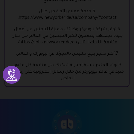
4.أسعار مناسبة للجميع.
5.خدمة عملاء رائعة من خلال
.
https://www.newyorker.de/sa/company/#contact
6.توفر شركة نيويوركر وظائف مميزة للباحثين عن أعمال
جيدة تجعلهم ينضمون لأكبر المبدعين في العالم من خلال
متابعة اللينك التالي
https://jobs.newyorker.de/en/
.
7.أكبر متجر يبيع ملابس بالتجزئة في نيويورك والعالم.
9.يوفر المتجر نشرة إخبارية تمكنك من متابعة كل ما هو
جديد في عالم نيويوركر من خلال رسائل إلكترونية على إيميلك
الخاص.