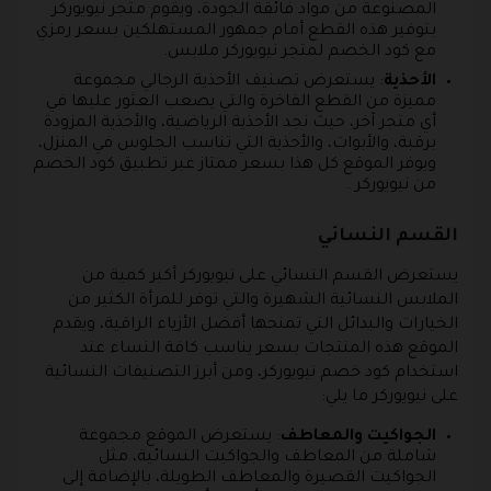
المصنوعة من مواد فائقة الجودة، ويقوم متجر نيويوركر
بتوفير هذه القطع أمام جمهور المستهلكين بسعر رمزي
مع كود الخصم لمتجر نيويوركر ملابس.
الأحذية
: يستعرض تصنيف الأحذية الرجالي مجموعة
مميزة من القطع الفاخرة والتي يصعب العثور عليها في
أي متجر آخر، حيث نجد الأحذية الرياضية، والأحذية المزودة
برقبة، والأبوات، والأحذية التي تناسب الجلوس في المنزل،
ويوفر الموقع كل هذا بسعر ممتاز عبر تطبيق كود الخصم
من نيويوركر .
القسم النسائي
يستعرض القسم النسائي على نيويوركر أكبر كمية من
الملابس النسائية الشهيرة والتي توفر للمرأة الكثير من
الخيارات والبدائل التي تمنحها أفضل الأزياء الراقية، ويقدم
الموقع هذه المنتجات بسعر يناسب كافة النساء عند
استخدام كود خصم نيويوركر، ومن أبرز التصنيفات النسائية
على نيويوركر ما يلي:
الجواكيت والمعاطف
: يستعرض الموقع مجموعة
شاملة من المعاطف والجواكيت النسائية، مثل
الجواكيت القصيرة والمعاطف الطويلة، بالإضافة إلى