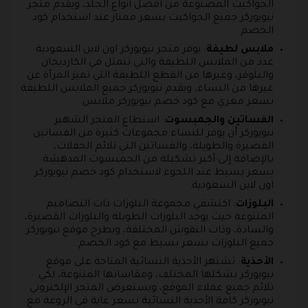
الجواكيت المصنوعة من أفضل أنواع الجلد، ويقدم متجر
نيويوركر جميع الجواكيت بسعر ممتاز عند استخدام كود
الخصم .
ملابس لطيفة
: يوفر متجر نيويوركر اون لاين السعودية
عدد من الملابس اللطيفة والتي تتمثل في الكارديجان
والبلوفر، وغيرها من القطع اللطيفة التي تميز المرأة عن
غيرها من النساء، ويقدم نيويوركر جميع الملابس اللطيفة
بسعر مغري مع كود خصم نيويوركر ملابس.
الفساتين والجمبسوت
: استطاع المتجر الشهير
نيويوركر أن يوفر للنساء مجموعات كثيرة من الفساتين
القصيرة والطويلة، والفساتين التي تلائم الحفلات،
بالإضافة إلى أكبر تشكيلة من الجمبسوت المدهشة
بسعر بسيط عند اللجوء لاستخدام كود خصم نيويوركر
اون لاين السعودية.
البلوزات
: اكتشفي مجموعة البلوزات ذات التصاميم
المتنوعة حيث يوجد البلوزات الطويلة والبلوزات القصيرة،
والسادة، وذات النقوش المختلفة، ويطرح موقع نيويوركر
جميع البلوزات بسعر بسيط مع كود الخصم .
الأحذية
: تشتهر الأحذية النسائية المتاحة على موقع
نيويوركر بشكلها المختلف، ومقاساتها المتنوعة، لكي
تلائم جميع عملاء الموقع، ويستعرض المتجر الإلكتروني
نيويوركر كافة الأحذية النسائية بسعر غاية في الروعة مع