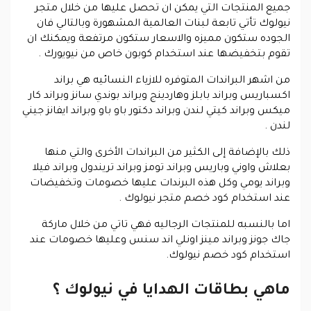
جميع المنتجات التي يمكن ان تحصل عليها من خلال متجر
نيولوك تأتي تابعة لبنات العالمية المشهورة وبالتالي فان
الجوده ستكون مميزه والاسعار ستكون مرتفعة ويمكنك ان
تقوم بتخفيضها عند استخدام كوبون خاص من نيويورك .
من اشهر البراندات المتوفره للازياء النسائيه هي براند
اكسباريس وبراند بابلز وهاردينج وبراند بوندي سانز وبراند كار
ميكس وبراند كيتي لندن وبراند دكتور باو باو وبراند ايفانز جيني
لندن .
ذلك بالإضافة إلى الكثير من البراندات الأخرى والتي منها
بعلاش واوني وباريس وبراند تومز وبراند تريندول وبراند فيلا
وبراند يومي وكل هذه البرندات عليها خصومات وتخفيضات
عند استخدام كود خصم متجر نيولوك .
اما بالنسبه للمنتجات الرجاليه فهي تاتي من خلال ماركة
جاك جونز وبراند مينز اونلي اند سنس وعليها خصومات عند
استخدام كود خصم نيولوك.
ماهي بطاقات الهدايا في نيولوك ؟