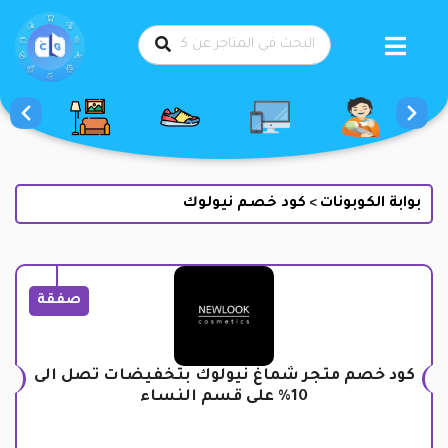
طي
حتوى
بوابة الكوبونات
كود خصم نيولوك
>
صفقة
كود خصم متجر شماغ نيولوك بتخفيضات تصل الى
10% على قسم النساء