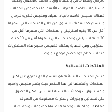
بالرجال وغذاء خاص بالنساء وازياء خاصه بالاطفال وكذلك
مستلزمات خاصة بالحيوانات الأليفة اما بخصوص الحفلات
فهناك ملابس خاصه باعياد الميلاد وملابس تنكريه للرجال
والنساء كما يمكنك التسوق من خلال المنتجات التي سعرها
أقل من 10 جنيه استرليني والمنتجات التي سعرها أقل من
20 جنيه استرليني والمنتجات التي سعرها أقل من 30 جنيه
استرليني وفي النهاية يمكنك تخفيض جميع هذه المشتريات
عند استخدام كود خصم موقع نيولوك .
المنتجات النسائية
قسم المنتجات النسائيه هو القسم الذي يحتوي على اكثر
المنتجات وأفضلها في هذا المتجر حيث يضم ملابس واحذيه
واكسسوارات وحقائب بالنسبه للملابس يمكن الحصول
على فساتين و بلوزات وسترات مصنوعة من الصوف
معاطف وجاكيتات وجميعها عليها خصومات وتخفيضات