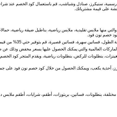
فر رسمية، سنيكرز، صنادل وشباشب، قم باستعمال كود الخصم عند شرا
شة على قيمة مشترياتك.
والتي منها ملابس تقليدية، ملابس رياضية، بناطيل ضيقة رياضية، حمال
ود خصم نون فود.
 فساتين سهرة، فساتين قصيرة، قم بتوفير حتي 35% من قيمة منتجاتك .
الماركات العالمية والتي يمكنك الحصول عليها بسعر مخفض وذلك عن 
ليغينزات، بنطلونات للركض، بنطلونات رياضية، ويقدم المتجر كود الخص
رز، أحذية بكعب، ويمكنك الحصول من خلال كود خصم نون فود على جميع
تلفة، بنطلونات، فساتين، بربتوزات، أطقم، شرابات، أطقم ملابس داخل