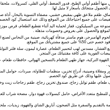
منها أطقم أواني الطبخ، قدور الضغط، أواني القلي، كسرولات، ملحقات
الحصول منتجاتك بأسعار لا مثيل لها.
تصاق، طقم ملاعق طهي بمقبض خشبي، مصفاة التسوية بالبخار، أداة ص
يضات على جميع احتياجاتك من الموقع وذلك عند استعمال كود الخصم.
عة من السيليكون، قفاز لحماية اليد أثناء تقطيع الطعام، قرص موزع 
الموقع والحصول على بعروض وخصومات مذهلة .
حوم الهامبرجر، هوم ماستر مدفأة كهربائية، صينية من النحاس لصنع 
ع مشترياتك من الموقع.
نع الفشار، مسدس لهب لتحمير الطعام، عصارة ليمون، سلة فلتر التوا
ات الفورية على كافة مقتنياتك من المتجر.
هوة التركية، جهاز طهي الطعام بالتسخين الهوائي، حافظات طعام، 
.
مقلاة وصينية، أدراج تخزين، منظمات للطاولة، مبردات، حوامل المنا
صول عليها وذلك عن طريق كود الخصم.
ب طعام، طقم توابل زجاج، صندوق تخزين زجاج، طقم زجاجات زيت وخل، 
للمطبخ متعدد الأغراض، حامل كبسولات قهوة دوار، مضخة شراب للعب
اصة بالتقديم والسفرة مثل الصحون، أباريق الشاي والقهوة، زبديات، مل