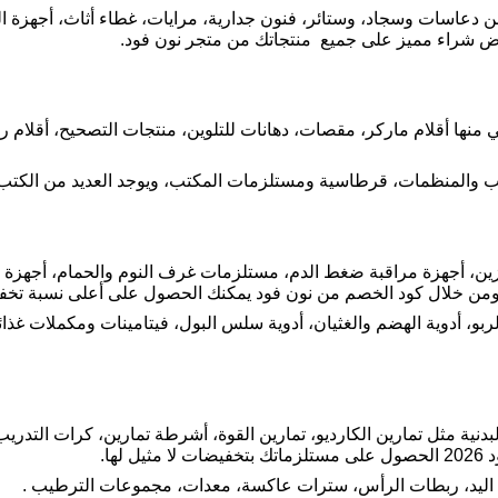
ن دعاسات وسجاد، وستائر، فنون جدارية، مرايات، غطاء أثاث، أجهزة ا
 منها أقلام ماركر، مقصات، دهانات للتلوين، منتجات التصحيح، أقلام ر
ب والمنظمات، قرطاسية ومستلزمات المكتب، ويوجد العديد من الكت
ين، أجهزة مراقبة ضغط الدم، مستلزمات غرف النوم والحمام، أجهزة م
ة، ومن خلال كود الخصم من نون فود يمكنك الحصول على أعلى نسبة تخ
بو، أدوية الهضم والغثيان، أدوية سلس البول، فيتامينات ومكملات غذائي
لبدنية مثل تمارين الكارديو، تمارين القوة، أشرطة تمارين، كرات التدري
لها.
 اليد، ربطات الرأس، سترات عاكسة، معدات، مجموعات الترطيب .