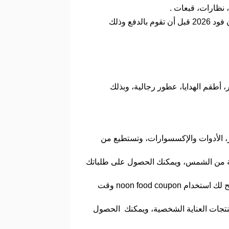
 نظارات، قبعات .
شنط معدات، مناشف، سدادات الأذن، قفازات مائية، مشابك الأنف، معدات التمرين، قم باستخدام كود خصم نون فود 2026 قبل أن تقوم بالدفع وذلك
أطقم الهدايا، عطور رجالية، وبذلك
ر، الأدوات والإكسسوارات، وتستطيع من
ية من الشمس، ويمكنك الحصول على طلباتك
متوفر منتجات لعلاج الشعر، أدوات تصفيف، منتجات الشامبو والبلسم، زيت وسيروم، صبغات الشعر، أقنعة، ويتيح لك استخدام noon food coupon وقت
ومنتجات العناية الشخصية، ويمكنك الحصول