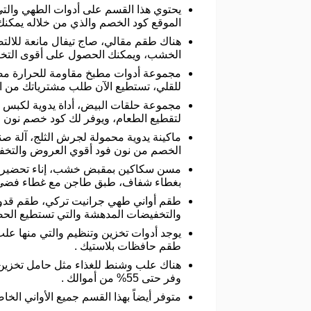
يحتوي هذا القسم على أدوات الطهي والتي 
الموقع كود الخصم والذي من خلاله يمكنك 
هناك طقم مقالي، صاج تيفال مانعة للال
الخشب، ويمكنك الحصول على أقوى التخف
مجموعة أدوات مطبخ مقاومة للحرارة مصنو
للقلي، تستطيع الآن طلب مشترياتك من 
مجموعة حلقات البيض، أداة يدوية لكبس ل
لتقطيع الطعام، ويوفر لك كود خصم نون فود خصم حتى 50% على جمي
ماكينة يدوية محمولة لجرش الثلج، آلة ص
الخصم من نون فود أقوي العروض والتخفيض
مسن سكاكين بمقبض خشب، إناء تحضير الق
بغطاء شفاف، طبق طاجن مع غطاء فضي 
طقم أواني طهي جرانيت تركي، طقم قدور و
والتخفيضات المدهشة والتي تستطيع الح
يوجد أدوات تخزين وتنظيم والتي منها عل
طقم حافظات بلاستيك .
هناك علب وشنط للغذاء مثل حامل تخزين 
وفر حتى 55% من أموالك .
متوفر أيضاً بهذا القسم جميع الأواني الخ
.