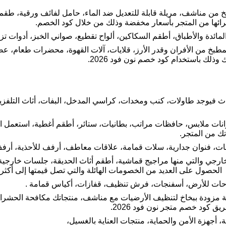
بخ من مناشف، مريلة قابلة للتعديل ضد الماء، حامل لفائف ورقية، ط
رائها من المتجر بأسعار مخفضة وذلك من خلال كود الخصم.
ائدة والأطباق، أطقم السكاكين، ألواح تقطيع، صواني الخبز، أدوات تزي
مطبخ من الأفران وقدر الأرز، قلايات، آلات القهوة، محضرات طعام، ع
وذلك باستخدام كود خصم نون فود 2026.
ث فيوجد طاولات، كنب ومخدات، كراسي المدخل، البفات، أثاث التلفزي
نات ملابس، حافظات مراتب، بطانيات، ستائر، أطقم أغطية، استعمل ا
ك من المتجر.
ت، فنوان جدارية، سلات قمامة، علاقات معاطف، أرفف للأحذية، أرفف 
الخارجي والتي منها مراجيج قماشية، أطقم أثاث الحديقة، جلسات خارجي
حصول على العديد من الخصومات الهائلة والتي تصل قيمتها إلى أكثر من 
حات للأرض، أسفنجات، فرش تنظيف، قفازات، أكياس قمامة .
ة مزودة ببخاخ لتنظيف الأرضيات مع مناشف، منتجاتك مكافحة الحشرا
 كود خصم متجر نون فود 2026.
ية، أجهزة الأمن والحماية، منتجات العناية بالغسيل،