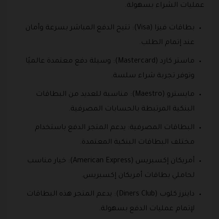
عمليات الشراء بسهولة.
بطاقات فيزا (Visa): تتيح الدفع المباشر بسرعة وأمان
عند إتمام الطلب.
ماستر كارد (Mastercard): وسيلة دفع معتمدة عالميًا
وتوفر تجربة شراء سلسة.
مايسترو (Maestro): مناسبة للعديد من البطاقات
البنكية المرتبطة بالحسابات المصرفية.
البطاقات المصرفية: يدعم المتجر الدفع باستخدام
مختلف البطاقات البنكية المعتمدة.
أمريكان إكسبريس (American Express): خيار مناسب
لحاملي بطاقات أمريكان إكسبريس.
داينرز كلوب (Diners Club): يدعم المتجر هذه البطاقات
لإتمام عمليات الدفع بسهولة.