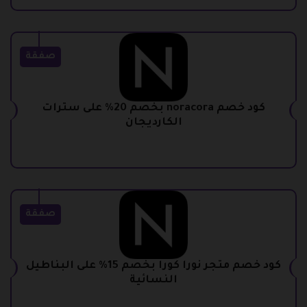
صفقة
كود خصم noracora بخصم 20% على سترات
الكارديجان
صفقة
كود خصم متجر نورا كورا بخصم 15% على البناطيل
النسائية