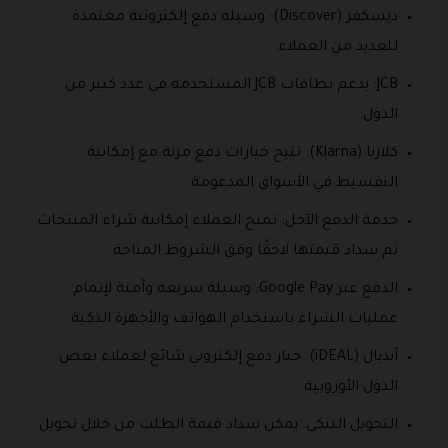
ديسكفر (Discover): وسيلة دفع إلكترونية معتمدة
للعديد من العملاء.
JCB: يدعم بطاقات JCB المستخدمة في عدد كبير من
الدول.
كلارنا (Klarna): تتيح خيارات دفع مرنة مع إمكانية
التقسيط في الأسواق المدعومة.
خدمة الدفع الآجل: تمنح العملاء إمكانية شراء المنتجات
ثم سداد قيمتها لاحقًا وفق الشروط المتاحة.
الدفع عبر Google Pay: وسيلة سريعة وآمنة لإتمام
عمليات الشراء باستخدام الهواتف والأجهزة الذكية.
آيديال (iDEAL): خيار دفع إلكتروني شائع لعملاء بعض
الدول الأوروبية.
التحويل البنكي: يمكن سداد قيمة الطلب من خلال تحويل