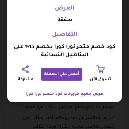
والكميات.
العرض
ابحث عن خانة كود الخصم أو رمز القسيمة الموجودة في
صفقة
صفحة سلة التسوق أو أثناء إتمام عملية الدفع.
أدخل كود خصم متجر نورا كورا في المكان المخصص له
التفاصيل
مع التأكد من كتابته بشكل صحيح.
كود خصم متجر نورا كورا بخصم 15% على
اضغط على زر تطبيق أو Apply حتى يتم تفعيل كود خصم
البناطيل النسائية
نورا كورا واحتساب قيمة الخصم على الطلب إذا كان
مستوفيًا للشروط.
أحصل علي الصفقة
بعد ظهور السعر الجديد، انتقل إلى صفحة إتمام الشراء
تسوق الآن
مشاركة
وأدخل عنوان الشحن وبيانات التواصل المطلوبة.
عرض جميع كوبونات كود خصم نورا كورا
اختر وسيلة الدفع المناسبة من بين الخيارات التي يوفرها
المتجر، ثم راجع جميع تفاصيل الطلب مرة أخيرة.
أكد عملية الشراء وانتظر رسالة تأكيد الطلب التي
تتضمن تفاصيل عملية الشراء ورقم الطلب.