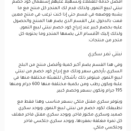
أفضل خدمة للعملاء وتسهيلاً عليهم إستعمال كود خصم
نبتتي لبيع التمور، ولذلك قدم لك المتجر كل منتج مع ما
يشبه ووضعه في قسم حتي إذا كنت ترغب في منتج معين
قمت بالدخول على القسم الذي يضم هذا المنتج والحصول
عليه بخصم كبير عند إدراج كود خصم نبتتي لبيع التمور،
ولذلك إليك الأقسام التى يضمها المتجر وما يحتويه كل
متجر من منتجات:
نبتتي تمر سكري
وفي هذا القسم يضم أكبر كمية وأفضل منتج من البلح
السكري بأرخص سعر وذلك مع إدراج كود خصم من نبتتي
لبيع التمور، فيتوفر ذلك بأشكال للتعبئة مختلفة منها في
علبة ويكون رطب ومن بكمية مختلفة منها 600 جرام ومنها
195 جرام وتكون بسعر وخصم كبير.
ويتوفر سكري مفتل ملكي بسعر مناسب وهذا فقط مع
تطبيقك لكود خصم من نبتتي لبيع التمور، ويوجد سكري
ضميد وسكري مكنوز فاخر، ويوجد سكري مفتل فاخر مغلف
كل تمرة مغلفة بمفردها، ويوجد سكري جلكسي فاخر
وجلكسي ملكي.