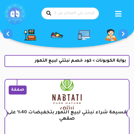
طي
حتوى
بوابة الكوبونات
كود خصم نبتتي لبيع التمور
>
صفقة
قسيمة شراء نبتتي لبيع التمور بتخفيضات 40% على
صقعي