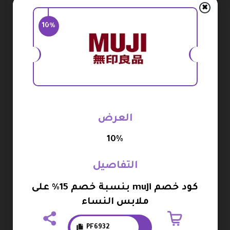
استلام رسالة تأكيد على البريد الإلكتروني في بعض
✖
الحالات.
10%
بعد الاشتراك تبدأ في استقبال أحدث العروض
والتخفيضات الحصرية.
الاطلاع على المنتجات الجديدة فور طرحها في متجر
موجي.
الاستفادة من إشعارات خاصة بالعروض الموسمية
العرض
والحملات الترويجية وكود خصم موجي السعودية.
10%
إمكانية إلغاء الاشتراك في أي وقت بكل سهولة من خلال
البريد.
التفاصيل
طريقة البحث عن المنتجات على موقع
كود خصم muji بنسبة خصم 15% على
ملابس النساء
موجي
يوفر موقع موجي تجربة بحث سهلة تساعدك على الوصول
PF6932