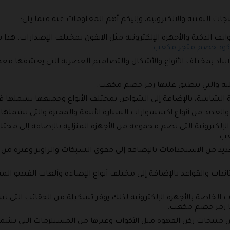
ت التقنية والالكترونية، وإليكم أهم المعلومات عنه فيما يلي:
تف الذكية والأجهزة الإلكترونية مثل الايفون بمختلف الإصدارات، هذا 
كود خصم متجر مكعب
.
ع الايباد بمختلف الأنواع والأشكال والتصاميم العصرية التي يعشقها
صلية والتي ينطبق عليها رمز خصم مكعب.
 الشاشة، بالإضافة إلى الشواحن بمختلف الأنواع وجميعها يشمله
لعديد من أنواع اكسسوارات السيارة الأنيقة والمميزة والتي يشملها كود 
الإلكترونية التي تضم مجموعة من الأجهزة المنزلية بالإضافة إلى مختلف
عب.
ديد من الاستخدامات بالإضافة إلى مقوي الشبكات والراوتر وغيره من 
دات والقواعد بالإضافة إلى مختلف أنواع الإضاءة وألعاب الفيديو ا
ات الخاصة بالأجهزة الإلكترونية لذلك يوفر تشكيلة من الحقائب التي ت
ا رمز خصم مكعب.
يد من منتجات ركن القهوة مثل الأكواب وغيرها من المستلزمات التي