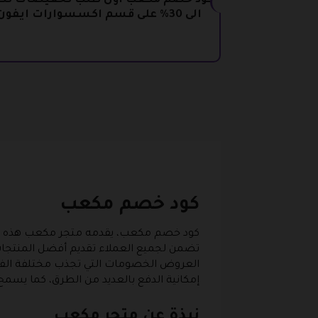
كود خصم مكعب أول طلب تخفيضات ت
الى 30% على قسم اكسسوارات ايفون
كود خصم مكعب
كود خصم مكعب، يقدمه متجر مكعب هذه العلام
تضمن لجميع العملاء تقديم أفضل المنتجات ا
العروض الخصومات التي تجذب مختلفة الفئات
إمكانية الدفع بالعديد من الطرق، كما يسمح 
نبذة عن متجر مكعب