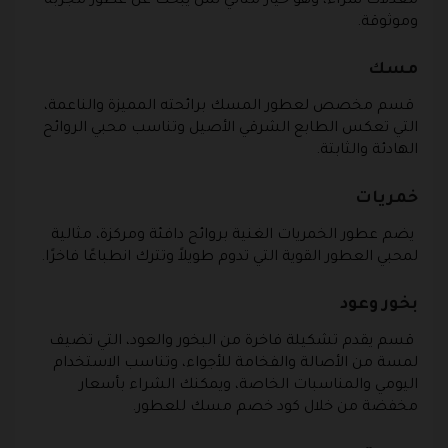
معدلات شراء، وهو خيار مثالي لمن يبحث عن عطور مجربة
وموثوقة.
مسك
قسم مخصص لعطور المسك برائحته المميزة والناعمة،
التي تعكس الطابع الشرقي الأصيل وتناسب محبي الروائح
الهادئة والثابتة.
خمريات
يضم عطور الخمريات الغنية بروائح دافئة ومركزة، مثالية
لمحبي العطور القوية التي تدوم طويلاً وتترك انطباعًا فاخرًا.
بخور وعود
قسم يقدم تشكيلة فاخرة من البخور والعود، التي تضيف
لمسة من الأصالة والفخامة للأجواء، وتناسب الاستخدام
اليومي والمناسبات الخاصة، ويمكنك الشراء بأسعار
مخفضة من خلال كود خصم مسك للعطور.