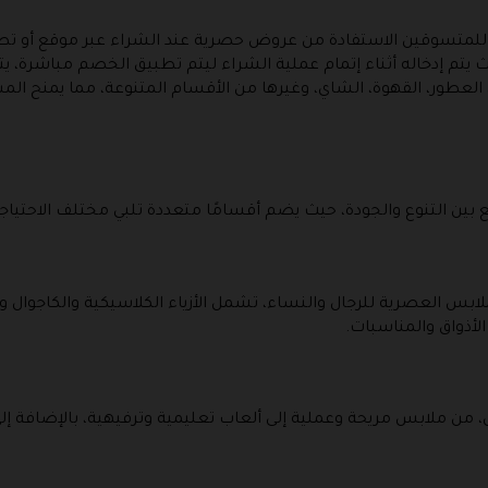
يلة مميزة تتيح للمتسوقين الاستفادة من عروض حصرية عند الشراء عبر موقع أ
يتم إدخاله أثناء إتمام عملية الشراء ليتم تطبيق الخصم مباشرة، 
عطور، القهوة، الشاي، وغيرها من الأقسام المتنوعة، مما يمنح ال
بين التنوع والجودة، حيث يضم أقسامًا متعددة تلبي مختلف الاحتياج
 العصرية للرجال والنساء، تشمل الأزياء الكلاسيكية والكاجوال وال
لأذواق والمناسبات.
من ملابس مريحة وعملية إلى ألعاب تعليمية وترفيهية، بالإضافة إلى