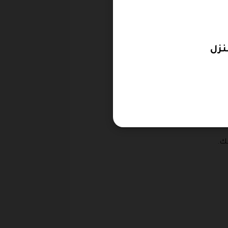
رها.
.
ك.