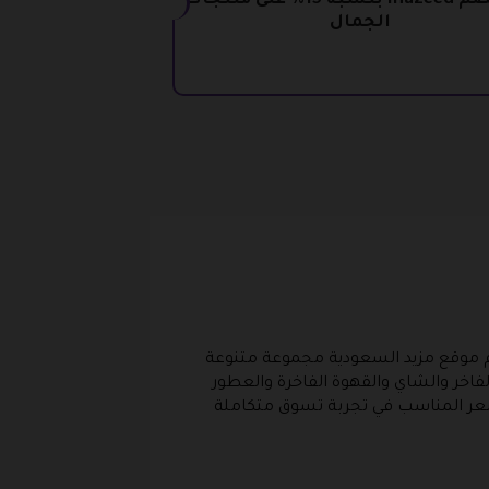
كود خصم mazeed بنسبة 15% على منتجات
الجمال
حد، يقدم موقع مزيد السعودية مجموعة متنوعة
فاخر والشاي والقهوة الفاخرة والعطور
لسعر المناسب في تجربة تسوق متكاملة