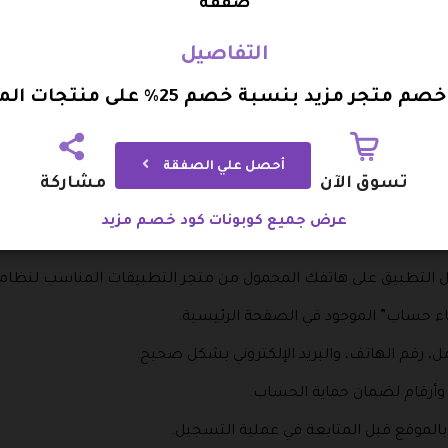
صفقة
المطبخ إلى الديكور، مع خيارات تجمع بين العملية والأناقة.
التفاصيل
م متجر مزيد بنسبة خصم 25% على منتجات المنزل
خاصة بالمركبات، التي تساعد في الحفاظ عليها وتحسين أدائها ومظه
.
أحصل علي الصفقة
تسوق الآن
مشاركة
 مزيد
عرض جميع كوبونات كود خصم مزيد
تيح لك الاستفادة من العروض والتسوق بسهولة وسرعة وأمان تام
ميل التطبيق على هاتفك المحمول من متجر التطبيقات المناسب لنظام
اء حساب” الموجود في الصفحة الرئيسية.
مل، رقم الهاتف، والبريد الإلكتروني بشكل صحيح.
وأرقام لضمان حماية الحساب.
بالموقع قبل المتابعة في عملية التسجيل.