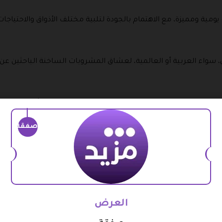
مية ومميزة، مع الاهتمام بالجودة لتلبية مختلف الأذواق والاحتياجات
 سواء العربية أو العالمية، لعشاق المشروبات الساخنة الباحثين عن 
عة تناسب جميع المناسبات، سواء للاستخدام الشخصي أو كهدية قيم
صفقة
ت المبدعين، من الرسم إلى الحرف اليدوية، مما يشجع على الابتكار والت
ضية التي تناسب مختلف الأعمار، مما يساعد على قضاء أوقات ممتعة
العرض