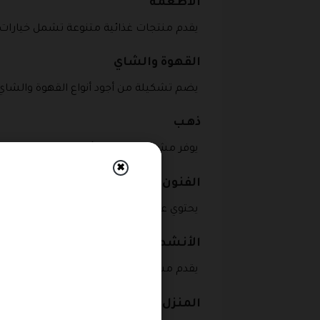
الأطعمة
يقدم منتجات غذائية متنوعة تشمل خيارات يو
القهوة والشاي
يضم تشكيلة من أجود أنواع القهوة والشاي،
ذهـب
يوفر مشغولات ذهبية أنيقة بتصاميم متنو
✖
الفنون
يحتوي على أدوات ومنتجات فنية تلبي احتياجا
الأنشطة
يقدم مستلزمات الأنشطة الترفيهية والريا
المنزل