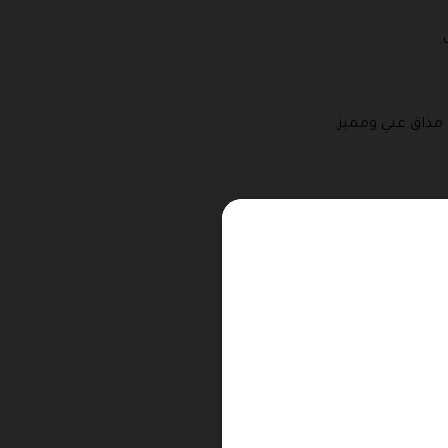
.
مذاق غني ومميز.
ة.
عبير الفني.
 ومفيدة.