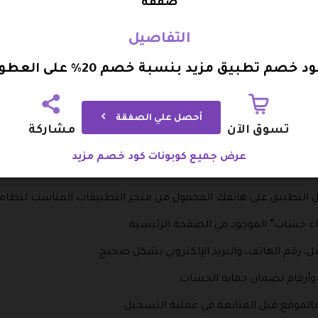
صفقة
المطبخ إلى الديكور، مع خيارات تجمع بين العملية والأناقة.
التفاصيل
د خصم تطبيق مزيد بنسبة خصم 20% على العطور
خاصة بالمركبات، التي تساعد في الحفاظ عليها وتحسين أدائها ومظه
.
أحصل علي الصفقة
تسوق الآن
مشاركة
 مزيد
عرض جميع كوبونات كود خصم مزيد
تيح لك الاستفادة من العروض والتسوق بسهولة وسرعة وأمان تام
ميل التطبيق على هاتفك المحمول من متجر التطبيقات المناسب لنظام
اء حساب” الموجود في الصفحة الرئيسية.
مل، رقم الهاتف، والبريد الإلكتروني بشكل صحيح.
وأرقام لضمان حماية الحساب.
بالموقع قبل المتابعة في عملية التسجيل.