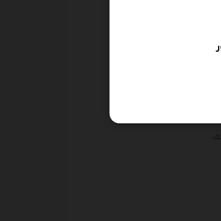
رها.
.
ك.