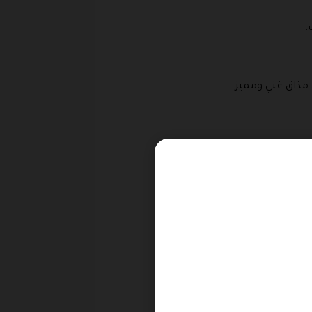
.
مذاق غني ومميز.
ة.
عبير الفني.
 ومفيدة.