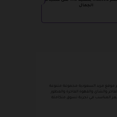
كود خصم mazeed بنسبة 15% على منتجات
الجمال
حد، يقدم موقع مزيد السعودية مجموعة متنوعة
فاخر والشاي والقهوة الفاخرة والعطور
لسعر المناسب في تجربة تسوق متكاملة