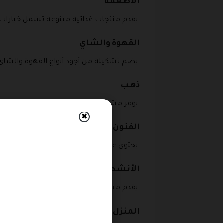
الأطعمة
يقدم منتجات غذائية متنوعة تشمل خيارات يو
القهوة والشاي
يضم تشكيلة من أجود أنواع القهوة والشاي،
ذهـب
يوفر مشغولات ذهبية أنيقة بتصاميم متنو
✖
الفنون
يحتوي على أدوات ومنتجات فنية تلبي احتياجا
الأنشطة
يقدم مستلزمات الأنشطة الترفيهية والريا
المنزل