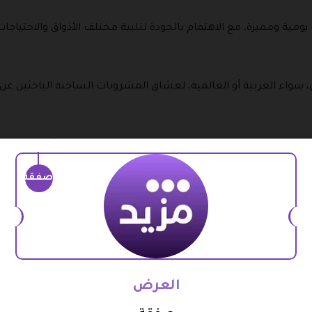
مية ومميزة، مع الاهتمام بالجودة لتلبية مختلف الأذواق والاحتياجات
 سواء العربية أو العالمية، لعشاق المشروبات الساخنة الباحثين عن 
عة تناسب جميع المناسبات، سواء للاستخدام الشخصي أو كهدية قيم
صفقة
ت المبدعين، من الرسم إلى الحرف اليدوية، مما يشجع على الابتكار والت
ضية التي تناسب مختلف الأعمار، مما يساعد على قضاء أوقات ممتعة
العرض