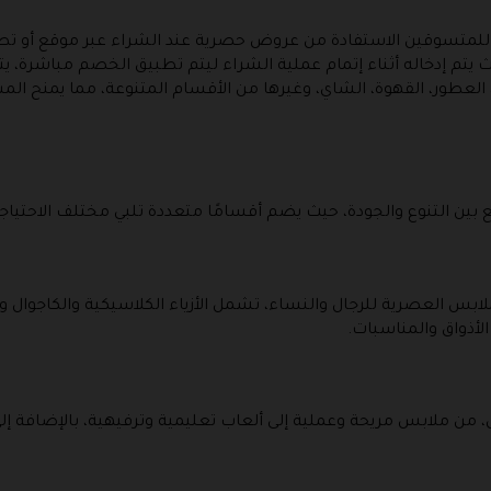
يلة مميزة تتيح للمتسوقين الاستفادة من عروض حصرية عند الشراء عبر موقع أ
يتم إدخاله أثناء إتمام عملية الشراء ليتم تطبيق الخصم مباشرة، 
عطور، القهوة، الشاي، وغيرها من الأقسام المتنوعة، مما يمنح ال
بين التنوع والجودة، حيث يضم أقسامًا متعددة تلبي مختلف الاحتياج
 العصرية للرجال والنساء، تشمل الأزياء الكلاسيكية والكاجوال وال
لأذواق والمناسبات.
من ملابس مريحة وعملية إلى ألعاب تعليمية وترفيهية، بالإضافة إلى