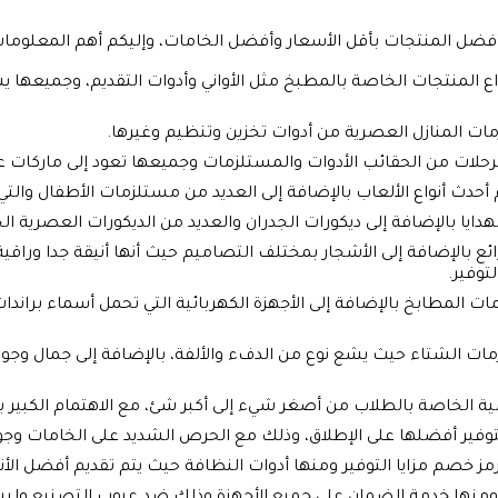
ر أفضل المنتجات بأقل الأسعار وأفضل الخامات، وإليكم أهم المعلومات
ع المنتجات الخاصة بالمطبخ مثل الأواني وأدوات التقديم، وجميعها 
زمات المنازل العصرية من أدوات تخزين وتنظيم وغيرها.
 الرحلات من الحقائب الأدوات والمستلزمات وجميعها تعود إلى ماركات ع
 أحدث أنواع الألعاب بالإضافة إلى العديد من مستلزمات الأطفال والت
ايا بالإضافة إلى ديكورات الجدران والعديد من الديكورات العصرية ال
رائع بالإضافة إلى الأشجار بمختلف التصاميم حيث أنها أنيقة جدا وراق
لتوفير.
ت المطابخ بالإضافة إلى الأجهزة الكهربائية التي تحمل أسماء بران
شتاء حيث يشع نوع من الدفء والألفة، بالإضافة إلى جمال وجودة ا
ة الخاصة بالطلاب من أصغر شيء إلى أكبر شئ، مع الاهتمام الكبير با
توفير أفضلها على الإطلاق، وذلك مع الحرص الشديد على الخامات وجو
رمز خصم مزايا التوفير ومنها أدوات النظافة حيث يتم تقديم أفضل الأنو
ومنها خدمة الضمان على جميع الأجهزة وذلك ضد عيوب التصنيع ول