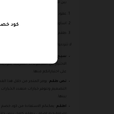
بين فئات المنتجات التى تتوفر من خلال الق
عقود لؤلؤ.
اساور لؤلؤ.
كود خصم alghunaim jewelry تمتع بالمجوهرات بخصم ي
طقم عقد واسورة من اللؤلؤ.
لا تترددوا الان بالاستفادة من نسبة خصم ك
سبح
الاختيار من المجموعات الشرقية بموديل
على اختياراتكم منها.
نص طقم
: يوفر المتجر من خلال هذا ا
بينها.
اطقم