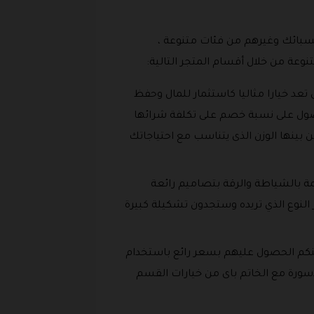
لسبائك وغيرهم من فئات متنوعة ،
وعة من خلال أقسام المتجر التالية:
 تعد خيارا مثاليا كاستثمار للمال وحفظ
حصول على نسبة خصم على تكلفة شرائها
2 جرام وحتى 250 جرام للسبيكة الواحدة اختر من بينها الوزن الذى يتناسب مع احتياجاتك
مة بالشياطة والرقة بتصاميم رائعة
 بهذا القسم على المشغولات الذهبية من عيار 21 وعيار24 يمكنكم اختيار النوع الذي تريده وستجدون تشكيلة كبيرة
كم الحصول عليهم بسعر رائع باستخدام
alghunaim jewe واختيار اى من فئات اطقم الإسورة مع الخاتم باى من خيارات القسم