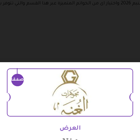
متميزة كالتالي:
اراتكم من بينها.
صفقة
د الفاخرة والفخمة التي تتوفر بهذا القسم والحصول على نسبة خصم 
لشركات المتميزة.
ة من أقراط الأذن الرائعة باشكال وتصاميم متنوعة تلبي جميع الاذوا
 مجوهرات الغنيم على ما تحبونه من بينها.
العرض
ي مشغولاته المتنوعة والمميزة يمكنكم الاستفادة من كود خصم موقع