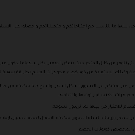
يار من بينها ما يتناسب مع احتياجاتكم و متطلباتكم واحصلوا على ا
لتي تتوفر من خلال المتجر حيث يتمكن العميل بكل سهوله الدخول عبر ا
اطة وكذلك الاستفادة من كود خصم مجوهرات الغنيم بطريقة سهلة ل
عبر يمكنكم من التسوق بشكل اسهل واسرع كما يمكنكم من خلاله مت
وهرات الغنيم فور توفرها واغتنامها.
سام للاختيار من بينها لما تريدون تسوقه.
عبر المتجر وإرساله لسلة التسوق يمكنكم الانتقال لسلة التسوق لإنهاء 
ان المخصص كوبونات الخصم.