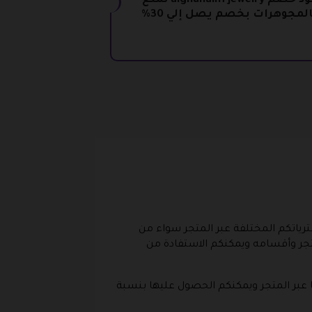
كود خصم alghunaim jewelry تمتع
المجوهرات بخصم يصل إلي 30%
ياتكم المختلفة عبر المتجر سواء من
تجر وأقسامه ويمكنكم الاستفادة من
 عبر المتجر ويمكنكم الحصول عليها بنسبة