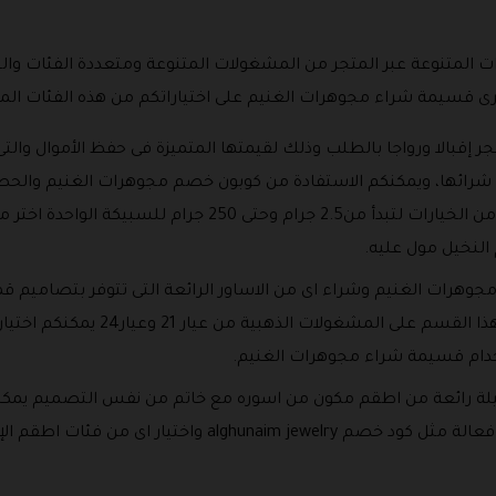
ات المتنوعة عبر المتجر من المشغولات المتنوعة ومتعددة الفئات وا
ى قسيمة شراء مجوهرات الغنيم على اختياراتكم من هذه الفئات المتن
جر إقبالا ورواجا بالطلب وذلك لقيمتها المتميزة فى حفظ الأموال والتى
لى شرائها، ويمكنكم الاستفادة من كوبون خصم مجوهرات الغنيم وال
حسب فئاتها المتنوعة والتى تتوفر بعدد من الخيارات لتبدأ من.5
لنخيل مول عليه.
جوهرات الغنيم وشراء اى من الاساور الرائعة التى تتوفر بتصاميم ق
ومتميزة وتتوفر خيارات كثيرة ومتعددة
خدام قسيمة شراء مجوهرات الغنيم.
ة رائعة من اطقم مكون من اسوره مع خاتم من نفس التصميم يمكن
أى من العروض الأخرى المتوفرة حصريا وفعالة مثل كود خصم lry