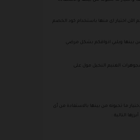
واختيار ما تحبونه من بينها والاستفادة
 الآن اختيار اى منها باستخدام كود الخصم
من بينها ويلبي اذواقكم بشكل مرضي
جوهرات الغنيم النخيل مول على
ب عيار 21 وعيار 24 يمكنكم الدخول وتصفحها لاختيار ما تحبونه من بينها بالاستفادة من أى
زها التالية :