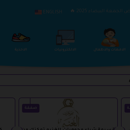
الجمعة البيضاء 2025 🔥
ENGLISH
الترفيه
الامهات والاطفال
الالكترونيات
ة
صفقة