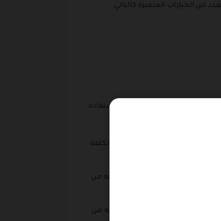
وكل هذه الخيارات تتوفر بتشكيلة رائعة متنوعة من التصاميم المتميزة التى تلبي جميع الاذواق من المشغولات الذهبية عيار 21 وعيار 24 ويمكنكم الاستفادة
مثالية من تفعيل كود الخصم على تكلفة
ق يمكنكم تصفحها واختيار ما تحبونه من
 مجوهرات الغنيم واختيار ما تحبونه من