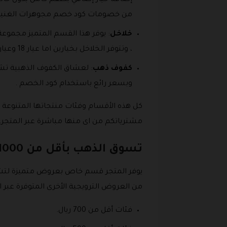
إضافة خيار إضافي بطقم كامل بدون خاتم ب
من خصومات كود خصم مجوهرات الغنيم 
خلاخل
: يوفر هذا القسم المتميز مجموعة
، وتتوفر الخلاخل بخيارين اما عيار 18 وعيار 21 يمكنكم تصفح تشكيلة كل منهم واختيار ما تحبونه من بينها.
كفوف ذهب
: لعشاق الكفوف الذهبية تشك
وبسعر رائع باستخدام كود الخصم .
كل هذه الأقسام وفئات منتجاتها المتنوعة 
مشترياتكم من اى منها مباشرة عبر المتجر.
تسوق الذهب بأقل من 1000 ريال من الغنيم
من العروض الترويجية الأخرى المتوفرة عبر ا
فئات أقل من 700 ريال.