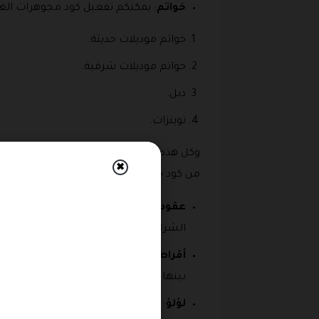
خواتم
: يمكنكم تفعيل كود مجوهرات الغنيم 2026 واختيار اى من الخواتم المتميزة عبر هذا القسم والتي تتوفر بعدد من الخيارات ال
خواتم موديلات حديثة.
خواتم موديلات شرقية.
دبل.
توينزات.
✖
من كود خصم متجر مجوهرات الغنيم على اختي
عقود
: يمكنكم الحصول على أي من العقو
الشراء لاى من خيارات الانواع التى تتوفر به من عيار 21 او 24 وكذلك ا
أقراط
: قسم مميزة تشكيلة رائعة ومتنوع
بينها والاستفادة من نسبة خصم كود خصم
لؤلؤ
: قسم مميز ورائع من اللؤلؤ الطبيع