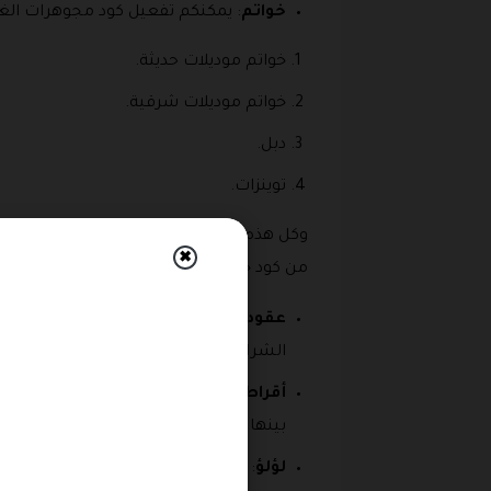
خواتم
: يمكنكم تفعيل كود مجوهرات الغنيم 2026 واختيار اى من الخواتم المتميزة عبر هذا القسم والتي تتوفر بعدد من الخيارات ال
خواتم موديلات حديثة.
خواتم موديلات شرقية.
دبل.
توينزات.
✖
من كود خصم متجر مجوهرات الغنيم على اختي
عقود
: يمكنكم الحصول على أي من العقو
الشراء لاى من خيارات الانواع التى تتوفر به من عيار 21 او 24 وكذلك ا
أقراط
: قسم مميزة تشكيلة رائعة ومتنوع
بينها والاستفادة من نسبة خصم كود خصم
لؤلؤ
: قسم مميز ورائع من اللؤلؤ الطبيع