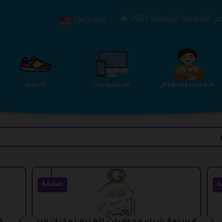
الجمعة البيضاء 2025 🔥
ENGLISH
الترفيه
الامهات والاطفال
الالكترونيات
ة
صفقة