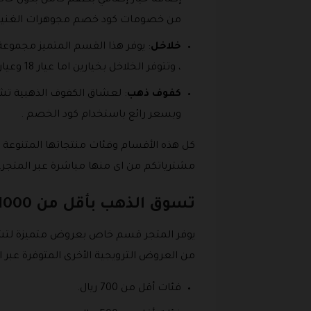
إضافة خيار إضافي بطقم كامل بدون خاتم ب
من خصومات كود خصم مجوهرات الغنيم 
خلاخل
: يوفر هذا القسم المتميز مجموعة
، وتتوفر الخلاخل بخيارين اما عيار 18 وعيار 21 يمكنكم تصفح تشكيلة كل منهم واختيار ما تحبونه من بينها.
كفوف ذهب
: لعشاق الكفوف الذهبية تشك
وبسعر رائع باستخدام كود الخصم .
كل هذه الأقسام وفئات منتجاتها المتنوعة 
مشترياتكم من اى منها مباشرة عبر المتجر.
تسوق الذهب بأقل من 1000 ريال من الغنيم
من العروض الترويجية الأخرى المتوفرة عبر ا
فئات أقل من 700 ريال.