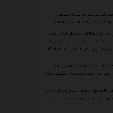
لسبائك وغيرهم من فئات متنوعة ،
وعة من خلال أقسام المتجر التالية:
 تعد خيارا مثاليا كاستثمار للمال وحفظ
حصول على نسبة خصم على تكلفة شرائها
2 جرام وحتى 250 جرام للسبيكة الواحدة اختر من بينها الوزن الذى يتناسب مع احتياجاتك
مة بالشياطة والرقة بتصاميم رائعة
 بهذا القسم على المشغولات الذهبية من عيار 21 وعيار24 يمكنكم اختيار النوع الذي تريده وستجدون تشكيلة كبيرة
كم الحصول عليهم بسعر رائع باستخدام
alghunaim jewe واختيار اى من فئات اطقم الإسورة مع الخاتم باى من خيارات القسم