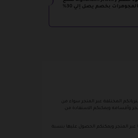
كود خصم alghunaim jewelry تمتع
المجوهرات بخصم يصل إلي 30%
ياتكم المختلفة عبر المتجر سواء من
تجر وأقسامه ويمكنكم الاستفادة من
 عبر المتجر ويمكنكم الحصول عليها بنسبة