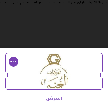
متميزة كالتالي:
اراتكم من بينها.
صفقة
د الفاخرة والفخمة التي تتوفر بهذا القسم والحصول على نسبة خصم 
لشركات المتميزة.
ة من أقراط الأذن الرائعة باشكال وتصاميم متنوعة تلبي جميع الاذوا
 مجوهرات الغنيم على ما تحبونه من بينها.
العرض
ي مشغولاته المتنوعة والمميزة يمكنكم الاستفادة من كود خصم موقع