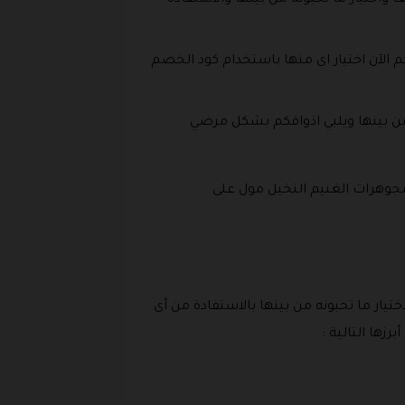
واختيار ما تحبونه من بينها والاستفادة
 الآن اختيار اى منها باستخدام كود الخصم
من بينها ويلبي اذواقكم بشكل مرضي
جوهرات الغنيم النخيل مول على
ب عيار 21 وعيار 24 يمكنكم الدخول وتصفحها لاختيار ما تحبونه من بينها بالاستفادة من أى
زها التالية :