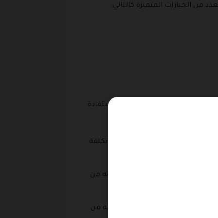
وكل هذه الخيارات تتوفر بتشكيلة رائعة متنوعة من التصاميم المتميزة التى تلبي جميع الاذواق من المشغولات الذهبية عيار 21 وعيار 24 ويمكنكم الاستفادة
مثالية من تفعيل كود الخصم على تكلفة
ق يمكنكم تصفحها واختيار ما تحبونه من
 مجوهرات الغنيم واختيار ما تحبونه من