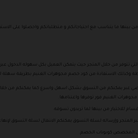
يار من بينها ما يتناسب مع احتياجاتكم و متطلباتكم واحصلوا على ا
لتي تتوفر من خلال المتجر حيث يتمكن العميل بكل سهوله الدخول عبر ا
اطة وكذلك الاستفادة من كود خصم مجوهرات الغنيم بطريقة سهلة ل
عبر يمكنكم من التسوق بشكل اسهل واسرع كما يمكنكم من خلاله مت
وهرات الغنيم فور توفرها واغتنامها.
سام للاختيار من بينها لما تريدون تسوقه.
عبر المتجر وإرساله لسلة التسوق يمكنكم الانتقال لسلة التسوق لإنهاء 
ان المخصص كوبونات الخصم.