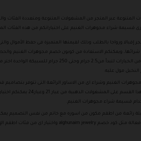
ات المتنوعة عبر المتجر من المشغولات المتنوعة ومتعددة الفئات وا
ى قسيمة شراء مجوهرات الغنيم على اختياراتكم من هذه الفئات المتن
جر إقبالا ورواجا بالطلب وذلك لقيمتها المتميزة فى حفظ الأموال والتى
لى شرائها، ويمكنكم الاستفادة من كوبون خصم مجوهرات الغنيم وال
حسب فئاتها المتنوعة والتى تتوفر بعدد من الخيارات لتبدأ من.5
لنخيل مول عليه.
جوهرات الغنيم وشراء اى من الاساور الرائعة التى تتوفر بتصاميم ق
ومتميزة وتتوفر خيارات كثيرة ومتعددة
خدام قسيمة شراء مجوهرات الغنيم.
ة رائعة من اطقم مكون من اسوره مع خاتم من نفس التصميم يمكن
أى من العروض الأخرى المتوفرة حصريا وفعالة مثل كود خصم lry