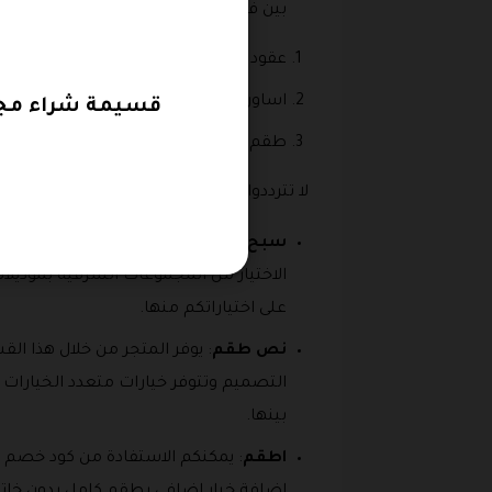
بين فئات المنتجات التى تتوفر من خلال الق
عقود لؤلؤ.
اساور لؤلؤ.
قسيمة شراء مجوه
طقم عقد واسورة من اللؤلؤ.
لا تترددوا الان بالاستفادة من نسبة خصم ك
سبح
الاختيار من المجموعات الشرقية بموديل
على اختياراتكم منها.
نص طقم
: يوفر المتجر من خلال هذا ا
بينها.
اطقم