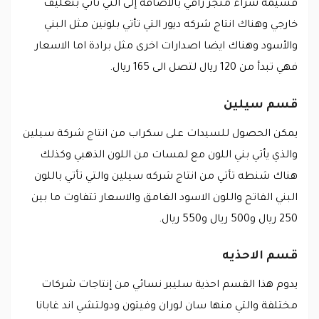
قسيمة شراء متجر راقي بالاضافة إلى التي تأتي بتغليف
خارجي وهناك انتاج شركه ديور التي تأتي بلونين مثل البني
والأسود وهناك ايضا اصدارات اخرى مثل برادة اما الاسعار
فهي تبدأ من 120 ريال لتصل الى 165 ريال.
قسم سيلين
يمكن الحصول للسيدات على سكراب من انتاج شركة سيلين
والذي يأتي بني اللون مع لمسات من اللون الذهبي وكذلك
هناك شنطه تأتي من انتاج شركه سيلين والتي تأتي باللون
البني الفاتح واللون الاسود الغامق والاسعار تتفاوت ما بين
250 ريال و500 ريال و550 ريال.
قسم الاحذيه
يدوم هذا القسم احذية سليبر نسائي من إنتاجات شركات
مختلفة والتي منها سان لوران وفيتون ودولتشي اند غابانا