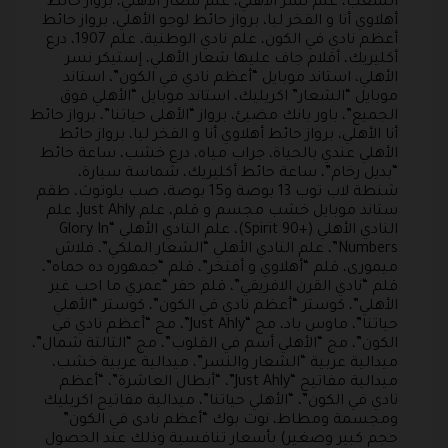
الشعب، علم نسر الأهلي، علم شعار الأهلي، برواز حائط
أهلاوي أنا و الفخر ليا، برواز حائط لوجو الأهلي، برواز حائط
أعظم نادي في الكون، علم نادي الوطنية، علم 1907، درع
أكليريك، أقلام جاف عليها شعار الأهلي، إستيكر نسر
الأهلي، استاند موبايل “أعظم نادي في الكون”، استاند
موبايل “الشعار” اكريليك، استاند موبايل “الأهلي فوق
الجميع”، باور بانك مضيئ، برواز “الأهلى حياتنا”، برواز حائط
أنا الأهلي، برواز حائط أهلاوي أنا و الفخر ليا، برواز حائط
الأهلي عندي بالحياة، جراب مياه، درع خشب، ساعة حائط
“بديل رخام”، ساعة حائط أكليريك، شماسة سيارة،
شنطة لاب توب 13 بوصة و15 بوصة، صب بلوتوث، طقم
ستاند موبايل خشب مجسم و قلم، علم Just Ahly، علم
النادي الأهلي (+Spirit 90)، علم النادي الأهلي “Glory In
Numbers”، علم النادي الأهلي “الشعار الملكي”، فلاش
ميمورى، قلم “أهلاوي و أفتخر”، قلم “جمهوره ده حماه”،
قلم “نادي القرن الافريقي”، قلم حفر “عمري ما احب غير
الأهلي”، كوستر “أعظم نادي في الكون”، كوستر “الأهلي
حياتنا”، ماوس باد، مج “Just Ahly”، مج “أعظم نادي في
الكون”، مج “الأهلي أسم في القلوب”، مج “التالتة شمال”،
ميدالية عربية “الشعار والنسر”، ميدالية عربية خشب،
ميدالية مفاتيح “Just Ahly”، “أبطال العاشرة”، “أعظم
نادي في الكون”، “الأهلي حياتنا”، ميدالية مفاتيح اكريليك
ومجسمة ومطاط، نوت بوك “أعظم نادى في الكون”
حجم كبير وصغير) بأسعار تنافسية وذلك عند الحصول