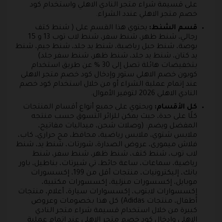
على قسيمة شراء متجر النادي الاهلي واستخدام كود
خصم متجر الاهلي عندد الشراء.
قسم الشنط:
يحتوي هذا القسم على ( شنط كتف
رجالي، شنط ظهر، شنط سفر، شنط لاب توب 13 و 15
بوصة، شنط حبل رياضية، شنط يد جلد، شنط جيم، شنط
يد كتان، شنط يد جلد، شنط ظهر، شنط سفر جلد)
بتخفيضات هائلة تصل إلى 30 % عن طريق استخدام
كوبون خصم الاهلي ستور وإدخال كود خصم متجر الاهلي
عند إتمام عملية الشراء أو من خلال استخدام كود خصم
النادي الاهلي 2026 لتوفير الأموال.
كل الأقسام:
ويحتوي على جميع أنواع أقسام المنتجات
كلًا على حدة، حيث يمكن للزائر التسوق حسب منتجه
المفضل ويضم: (وصلات شحن، ميداليات مفاتيح،
ملابس شتوي، ملابس رياضية، محافظ، مج حراري، كاب،
فلاش ميمورى، عروض الصدارة، شورتات، شنط يد، شنط
لاب توب، شنط كتف، شنط ظهر، شنط سفر، شنط
رياضية، سماعات، ساعة حائط، تي شيرتات، بناطيل، باور
بانك، إليكترونيات، منتجات أقل من 199، إكسسورات
موبايل، إكسسورات منزلية، إكسسورات مكتبية،
إكسسوارات لابتوب، إكسسوارات سيارة، أعلام، منتجات
أطفال، منتجات Adidas) كل هذا بخصومات وعروض
كبيرة من خلال استخدام قسيمة شراء متجر النادي
الاهلي وإدخال كود خصم متجر الاهلي عند إتمام عملية