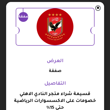
يمكننا الدفع من خلال خدمة باي آبل.
✖
يمكننا الدفع من خلال أمريكان إكسبريس.
صفقة
مدة التوصيل وسياسة الشحن بمتجر
«النادي الأهلي الرسمي – alahly store»:
متاح توصيل الطلبية داخل محافظات مصر في مدة تبدء
يوم أو يومين بحد أقصى.
العرض
متاح توصيل الشحنة لأي دولة عربية خلال 5 أيام عمل
كحد أقصى.
صفقة
تحدد تكلفة توصيل الشحنة وفقا لعنوان الطلب أو
التفاصيل
والدولة المتواجد بها العميل.
قسيمة شراء متجر النادي الاهلي
متاح التوصيل مجاني على الشحنة التي تزيد قيمتها عن
خصومات على الاكسسوارات الرياضية
1000 جنيه مصري.
حتى 15%