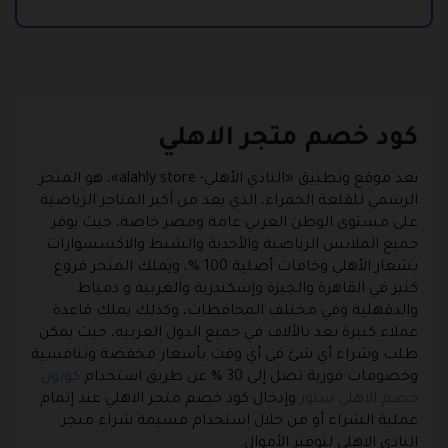
كود خصم متجر الاهلي
يعد موقع وتطبيق «النادي الأهلي- alahly store»، هو المتجر
الرسمي للقلعة الحمراء، الذي يعد من أكبر المتاجر الرياضية
على مستوى الوطن العربي عامة ومصر خاصة، حيث يوفر
جميع الملابس الرياضية والأحذية والشنط والاكسسوارات
بشعار الأهلي وخامات أصلية 100 %، ويملك المتجر فروع
كثير في القاهرة والجيزة وإسكندرية والغربية و دمياط
والدقهلية وفي مختلف المحافظات، وكذلك يملك قاعدة
عملاء كبيرة تعد بالألاف في جميع الدول العربية، حيث يمكن
طلب وشراء أي شئ فى أي وقت بأسعار مخفضة وتنافسية
وخصومات فورية تصل إلى 30 % عن طريق استخدام
كوبون
خصم الاهلي ستور
وإدخال كود خصم متجر الاهلي عند إتمام
عملية الشراء أو من خلال استخدام قسيمة شراء متجر
النادي الاهلي لتوفير الأموال.