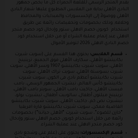
يقدم المتجر الرسمي للقلعة الحمراء كل ما يخص جمهور
النادي الأهلي بداية من الملابس المطبوع عليها شعار النادي
الأهلي ووصولاً إلى الإكسسورات والميدليات والمحافظ
وخلافه, وذلك بخصومات وتخفيضات رائعة عن طريق
استخدام كوبون خصم الاهلي ستور وإدخال كود خصم متجر
الاهلي عند إتمام عملية الشراء أو من خلال استخدام كود
خصم النادي الاهلي 2026 لتوفير الأموال.
قسم الملابس:
يحتوي هذا القسم على (سويت شيرت
بكابيتشو الأهلي، سكارف الأهلي فوق الجميع، ترينينج
الأهلي، سويت شيرت بكابيتشو 1907 ونسر الأهلي، سويت
شيرت بسوستة الأهلي، سويت تراك الأهلي، سويت
شيرت بكابيتشو أعظم نادي فى الكون، سويت شيرت
بكابيتشو كأس العالم، تيشرت الجمهور الرسمي، بامب
فيست الأهلي، جاكيت بامب الأهلى، سويتر بامب الأهلي،
ترينينج ميلتون أطفال، سالوبيت أطفال، تيشيرت بولو،
تيشيرت نص كم، جاكيت الأهلي، سويت شيرت بكابيتشو
القاضية ممكن، سويت شيرت بكابيتشو قارة افريقيا
“خازن للضوء”، سويت شيرت “الأهلي حياتنا”) بخصومات
رائعة من خلال استخدام كوبون خصم الاهلي ستور وإدخال
كود خصم متجر الاهلي عند عملية الشراء.
قسم الإكسسورات:
يحتوي على (علم غني وشجع نادي