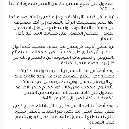
الحصول على جميع مشترياتك من المتجر بخصومات تبدأ
من 10%.
ثريا علاقي كريستال راقية مع حزام ذهبي بثلاثة أضواء كما
أنها تتميز بتصميمها الرائع بالإضافة إلى أنها مصنوعة
من خامات عالية الجودة، وتستطيع من خلال استعمال
الكوبون الصحيح الحصول على طلباتك الشرائية بأقل
الأسعار.
ثريا علاقي أنابيب كريستال مع إضاءة مدمجة ثلاثة ألوان،
ابليك ريش جداري طراز حديث ابيض، ويمكنك الاستمتاع
بالعروض والخصومات الموجودة الآن بالمتجر وذلك من
خلال رمز خصم متجر الاضاءة.
يوجد أيضاً في هذا القسم ثريا دائرية طولية بـ 3 كرات
مضيئة وهي تتمتع بتصميم فريد من نوعه والوانه غاية
في الروعة والجمال، وهي مصنوعة من أجود خامات
الألمنيوم، ويمكنك ومن خلال كود خصم متجر الاضاءة
الحصول على كافة منتجاتك الشرائية من المتجر
بتخفيضات تكاد تصل إلى أكثر من 45%.
يوجد أيضاً ابليك فانوس جداري تراثي، ابليك جداري ذهبي
قطر، ابليك ابيض مع ذهبي مع اللمبات بأسعار مميزة
والتي تستطيع الحصول عليها عند إدخال كوبون خصم
متجر الاضاءة.