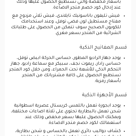
بأسعار مخفضة والتي تستطيع الحصول عليها وذلك
عند إدخال كود خصم متجر الاضاءة.
فيش تليفون باناسونيك تايلاندى، فيش ثلاثي مزدوج مع
مفتاح مستطيل لون فضي توفل، وعند استخدامك
للكوبون الصحيح سوف تتمكن من الحصول على طلباتك
الشرائية من المتجر بسعر مغري.
قسم المفاتيح الذكية
يوجد جهاز الراديو المطور، حساس الحركة ابيض توفل،
حساس رادار، ريموت نجف، سبيكر مع سماعة راديو، جهاز
التحكم الذكي للأشعة تحت الحمراء، ومن خلال كود المتجر
تستطيع الحصول على كافة مشترياتك من المتجر
بأسعار رمزية.
قسم الأجهزة الذكية
يوجد ابجورة تعمل باللمس كريستال عصرية اسطوانية
شحن تعمل بالبطارية تحتوي على ثلاثة اضاءات مختلفة،
ويمكنك الحصول عليها بسعر مخفض وذلك عند
استعمالك لكود خصم متجر الاضاءة.
كشاف دواليب دائري تعمل بالحساس و شحن بطارية،