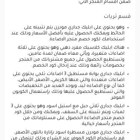
ضمن أقسام المتجر الآتي:
قسم ثريات
وهو يحتوي على ابليك جداري مودرن يتم تثبيته على
الحائط ويمكنك الحصول عليه بأفضل الأسعار وذلك عند
استخدامك لكود خصم متجر الاضاءة.
هناك ابليك كلاسيك مفرد ذهبي وهو يحتوي على ثلاثة
اضاءات متغيرة، ويأتي معاه ضمان لمدة عامين،
وتستطيع الحصول على جميع مشترياتك من المتجر
بخصومات رائعة وذلك عند إدخال كود الخصم.
ابليك جداري بوابة مستطيل 3 اضاءات ثلجي يحتوي على
اضاءات متعددة والتي منها الكريمي، الأصفر، الأبيض،
كما أن نوع الاضاءه ليد، ويوجد العديد من التخفيضات
والتي تستطيع الحصول عليها وذلك بإستعمال الكوبون
الموفر.
ابليك جداري ثلاثي حبل مع استيل اسود وهو يحتوي على 3
لمبات ويتم تثبيته على السقف، ويمكنك ومن خلال كود
خصم متجر الاضاءة الحصول على مستلزماتك من
المتجر بأسعار خيالية.
ابليك جداري مودرن مسطرة اسود بإنارة باللون الأصفر،
قم باستخدام الكود الموفر عند الشراء وذلك لتتمكن من