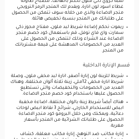
لمبة كروي ذكي ملون تحكم بالهاتف، مصباح طاولة
غطاء اسود لون انارة، ويقدم لك المتجر الرمز الترويجي
متجر الاضاءة والذي من خلاله سوف تتمكن من الحصول
على طلباتك من المتجر بنسبة تخفيض هائلة.
ريموت تحكم إضاءة شريط ليد ملون، مفتاح مجوز ذكي
سمارت واي فاي توفل، قم باستعمال كود خصم متجر
الاضاءة عند الشراء وذلك لتتمكن من الحصول على
العديد من الخصومات المدهشة على قيمة مشترياتك
من المتجر.
قسم الإنارة الداخلية
شريط للزينة لون إنارة أصفر، انارة ليد مخفي ملون، وصلة
شريط انارة مخفي 12ملي، زينة ثلاثة ألوان مختلفة، وهناك
العديد من الخصومات والتخفيضات والتي تستطيع
الحصول عليها باستخدام كود خصم متجر الاضاءة.
هناك أيضاً شريط زينة بالوان مختلفة، اضاءة مخفية
ابيض للاستخدام الخارجي، شرائح 3 نقاط ابيض لوحات
دعائية، ويمكنك ومن خلال البرومو كود متجر الاضاءة
الحصول على طلباتك الشرائية من المتجر بأسعار
مغرية.
إنارة مكاتب ضد التوهج، إنارة مكاتب معلقة، كشاف