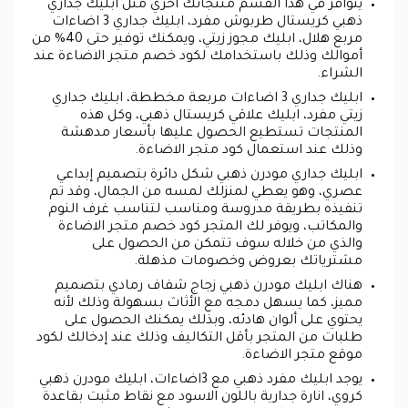
يتوافر في هذا القسم منتجاتك أخري مثل ابليك جداري
ذهبي كريستال طربوش مفرد، ابليك جداري 3 اضاءات
مربع هلال، ابليك مجوز زيتي، ويمكنك توفير حتى 40% من
أموالك وذلك باستخدامك لكود خصم متجر الاضاءة عند
الشراء.
ابليك جداري 3 اضاءات مربعة مخططة، ابليك جداري
زيتي مفرد، ابليك علاقي كريستال ذهبي، وكل هذه
المنتجات تستطيع الحصول عليها بأسعار مدهشة
وذلك عند استعمال كود متجر الاضاءة.
ابليك جداري مودرن ذهبي شكل دائرة بتصميم إبداعي
عصري، وهو يعطي لمنزلك لمسه من الجمال، وقد تم
تنفيذه بطريقة مدروسة ومناسب لتناسب غرف النوم
والمكاتب، ويوفر لك المتجر كود خصم متجر الاضاءة
والذي من خلاله سوف تتمكن من الحصول على
مشترياتك بعروض وخصومات مذهلة.
هناك ابليك مودرن ذهبي زجاج شفاف رمادي بتصميم
مميز، كما يسهل دمجه مع الأثاث بسهولة وذلك لأنه
يحتوي على ألوان هادئه، وبذلك يمكنك الحصول على
طلبات من المتجر بأقل التكاليف وذلك عند إدخالك لكود
موقع متجر الاضاءة.
يوجد ابليك مفرد ذهبي مع 3اضاءات، ابليك مودرن ذهبي
كروي، انارة جدارية باللون الاسود مع نقاط مثبت بقاعدة