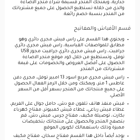
جدارية، ويمنحك المتجر قسيمة شراء متجر الاضاءة
والذي من خلاله تستطيع الحصول على جميع مشترياتك
من المتجر بنسبة خصم رائعة.
قسم الأفياش والمفاتيح
ويحتوي هذا القسم على راس فيش مجرى دائري وهو
مطابق للمواصفات القياسية، راس فيش مجرى دائري
جرافيت، راس فيش مجرى دائري جرافيت مجوز USB
توفل، وتستطيع من خلال كود موقع متجر الاضاءة
الحصول على أفضل العروض والخصومات على قيمة
مشترياتك من المتجر.
راس فيش مجرى مربع اسود 13 امبير توفل، مجرى دفن
غاطس 1 متر، ويمكنك ومن خلال الرمز الفعال الحصول
على جميع منتجاتك من المتجر بسعر أقل من السعر
الأصلي.
فيش منفذ هاتف تلفون مع دش، حامل جوال على الفريم،
غطاء فيش رباعي، غطاء فيش كمبيوتر، مفتاح كهرباء
بكارت، توصيلة مكيف، مفتاح جرس، فيش دش، قم
بتصفح المتجر والحصول على منتجاتك بتخفيضات
مميزة وذلك باستعمالك لكوبون الموقع.
يوجد أيضاً داخل هذا القسم مفتاح سخان، مفتاح مكيف