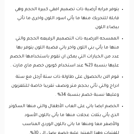
يتوفر مرايه أرضية ذات تصميم افقي كبيرة الحجم وهي
قابلة للتحريك منها ما يأتي اسود اللون واخرى ما تأتي
بيضاء اللون.
الممسحه الارضيه ذات التصميم الرفيعه الحجم والتي
منها ما يأتي بني اللون واخر ياتي فضية اللون يتوفر بها
عدد من الخيارات التي يمكن ان تقوم باستخدامها الخصم
عليها بنسبة 23% عند استخدام كوبون خصم ماي مارت .
قوم الان بالحصول على طاولة ذات ستة أرجل مع ستة
ادراج والتي تأتي بحجم متر ونصف تقريبا خاصة للتلفزيون
وعليها نسبة خصم بنسبة 34% .
الخصم ايضا ياتي على العاب الأطفال والتي منها السكوتر
الذي يأتي بثلاث عجلات منها ما يأتي باللون الأسود
والأصفر معا ومنها ما ياتي باللون الوردي المناسب
للفتيات وهذا المنتج عليه خصم يصل الى 30%.