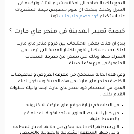
الدفع ذلك بالاضافه الى امكانيه شراء الاثاث وتركيبه في
المنزل وكذلك يمكنك ان تقوم بتخفيض قيمة المشتريات
عند استخدام
كود خصم ماي مارت
تويتر .
كيفية تغيير المدينة في متجر ماي مارت ؟
يبدو ان هناك بعض الاختلافات بين فروع متجر ماي مارت
لذلك يجب عليك ان تقوم باختيار المدينة التي ترغب في
الشراء منها وذلك حتى تتمكن من معرفة المنتجات
المتوفرة في فرع هذه المدينة .
وفي هذه الحالة ستتمكن من معرفة العروض والتخفيضات
الخاصة بمتجر ماي مارت في هذه المدينة وسيكون لديك
القدرة في استخدام كود متجر ماي مارت ايضا واليك خطوات
القيام بذلك :
في البدايه قم بزيارة موقع ماي ماركت الالكترونيه .
من خلال الشريط العلوي ستجد ايقونة المدينه قم
بالضغط عليها .
الان سيظهر لك قائمه يمكن من خلالها اختيار المنطقة
والتي منها المنطقه الشماليه والجنوبية والوسطى