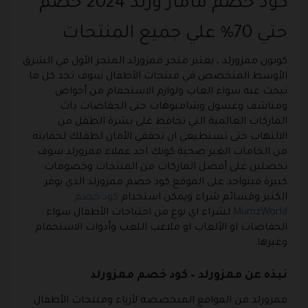
كود خصم ماماز ورلد 2024 خصم
حتي 70% علي جميع المنتجات
كوبون ممزورلد ، يعتبر متجر ممزورلد المتجر الأول في الشرق
الأوسط المتخصص في منتجات الأطفال سوف تجد كل ما
تبحث عنه سواء العاب ولوازم الاستحمام من أحواض
ومناشف وغسول وشامبوهات حتى الحفاضات ذات
الماركات العالمية التي تحافظ على بشرة الطفل من
الالتهاب حتى تستطيعي ان تحققي الأمان لطفلك لحمايته
من الخامات الغير صحية كونك احد عملاء ممزورلد سوف
تحصلين على أفضل الماركات من المنتجات وخصومات
كبيرة فيتواجد على الموقع
كود خصم ممزورلد
الذي يوفر
الكثير وقسائم شراء ويمكن استخدام
كود خصم
MumzWorld
لشراء اي نوع من احتياجات الأطفال سواء
الحفاضات او الألعاب او ملاعب اللعب وأدوات الاستحمام
وغيرها.
نبذه عن ممزورلد – كود خصم ممزورلد
ممزورلد
من المواقع المتخصصة لأزياء ومنتجات الأطفال