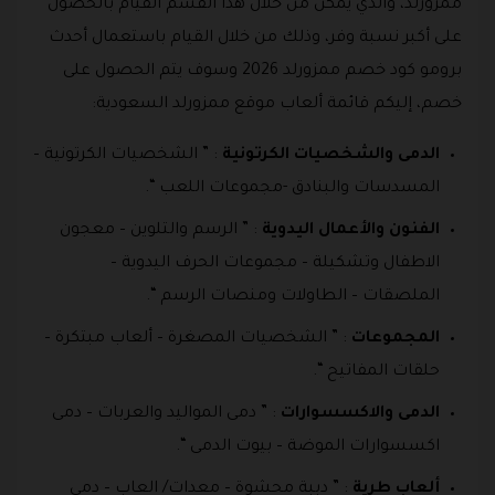
ممزورلد، والذي يمكن من خلال هذا القسم القيام بالحصول
على أكبر نسبة وفر، وذلك من خلال القيام باستعمال أحدث
برومو كود خصم ممزورلد 2026 وسوف يتم الحصول على
خصم، إليكم قائمة ألعاب موقع ممزورلد السعودية:
الدمى والشخصيات الكرتونية
: ” الشخصيات الكرتونية –
المسدسات والبنادق -مجموعات اللعب “.
الفنون والأعمال اليدوية
: ” الرسم والتلوين – معجون
الاطفال وتشكيلة – مجموعات الحرف اليدوية –
الملصقات – الطاولات ومنصات الرسم “.
المجموعات
: ” الشخصيات المصغرة – ألعاب مبتكرة –
حلقات المفاتيح “.
الدمى والاكسسوارات
: ” دمى المواليد والعربات – دمى
اكسسوارات الموضة – بيوت الدمى “.
ألعاب طرية
: ” دببة محشوة – معدات/ العاب – دمى