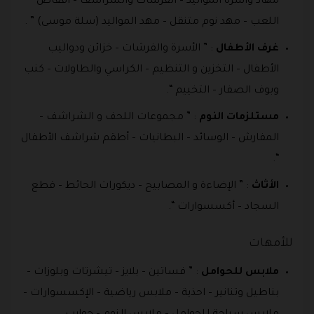
مهاد وأسرة المواليد – الفرشات والشراشف – أقفاص
اللعب – مهد نوم متنقل – مهد المواليد (سلة موسى) ” .
غرف الأطفال
: ” الأسرة والفرشات – خزائن ودواليب
الأطفال – التخزين و التنظيم – الكراسي والطاولات – كنب
وبوف الصفار – التخييم “.
مستلزمات النوم
: ” مجموعات اللحف و الشراشف –
المفارش – الوسائد – البطانيات – أطقم شراشف الأطفال
“.
الأثاث
: ” الإضاءة و المصابيح – ديكورات الحائط – قطع
السجاد – أكسسوارات “.
للأمهات
ملابس للحوامل
: ” فساتين – بلايز – تيشرتات وبلوزات –
بناطيل وتنانير – احذية – ملابس رياضية – الإكسسوارات –