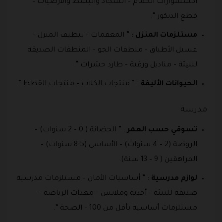
اكسسوارات الحمام – السجاد والبسط والأرضيات –
قطع الديكور “.
مستلزمات المنزل
: ” المعقمات – تنظيف المنزل –
غسيل الأطباق – ملطفات الجو – المنظفات الصديقة
للبيئة – مناديل ورقية – طارد حشرات “.
الحيوانات الأليفة
: ” منتجات الكلاب – منتجات القطط “.
مدرسة
تسوقي حسب العمر
: ” الحضانة ( 0 – 2 سنوات) –
الروضة (2 – 4 سنوات) – الأساسي (5-8 سنوات) –
المراهقين ( 9 – 13 سنة).
لوازم مدرسية
: ” أساسيات الأمان – مستلزمات مدرسية
صديقة للبيئة – أحذية وملابس – معدات الرياضة –
مستلزمات أساسية بأقل من 100 – الصحة “.