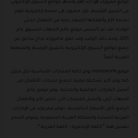
موقع ممزورلد هو أحد أهم وأشهر مواقع التسوق الإلكتروني
في الشرق الأوسط، فإن ممزورد هي منصة إلكترونية تقوم
بخدمة الأم وأطفالها الصغار بداية من الأطفال حديثي
الولادة، لقد تم تأسيس موقع عالم الامهات للتسوق عام
2011، ومنذ ذلك الوقت وقد حقق مامزورلد نجاح ساحق بين
جميع مواقع التسوق الإلكترونية بالشرق الأوسط والمنطقة
العربية أيضاً.
موقع mumzworld يوفر كافة المنتجات الأساسية لكل منزل،
كما يوفر أكبر تشكيلة مميزة لجميع منتجات الأطفال من
أفضل الماركات العالمية والمحلية، يوفر موقع عالم
الامهات أرقى وأفضل المنتجات التي تخص الأم والأطفال
الرضع بأقل الأسعار التنافسية، يتوفر ممز ورلد في الإمارات
العربية المتحدة والمملكة العربية السعودية، ويتوفر المتجر
بلغتين هما ” اللغة الإنجليزية – اللغة العربية “.