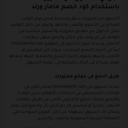
باستخدام كود خصم ماماز ورلد
التسوق من ممزورلد سهل وبسيط فنحن نوفر الوقت
الضائع في التسوق والتعب والجهد واليوم من خلال الهاتف
يمكن الدخول عبر تطبيق ممزورلد والتسوق مباشرة من
الهاتف في اي وقت وأي مكان والدفع سهل ببطاقات
الائتمان وعندما تقوم بالدخول إلى الموقع mumzworld.com
تبدأ في اختيار القسم المناسب سواء كان الملابس او
الألعاب وغيرها وتقوم باختيار المنتج والضغط عليها وبعدها
تقوم بشرائه في الحال بإضافته إلى حقيبة التسوق
طرق الدفع فى موقع ممزورلد
عندما تتسوق من mumzworld.com المتجر الأول في
الإمارات المتخصص في احتياجات الأطفال حديثي الولادة
والرضع يمكنك الدفع الالكتروني الآمن عن طريق بطاقات
الائتمان بالفيزا او الماستر كار داو الباي بال والدفع آمن تمام
ويمكن لك التسوق بسهولة من خلال الفروع المتواجدة في
المملكة العربية السعودية والكويت والبحرين .