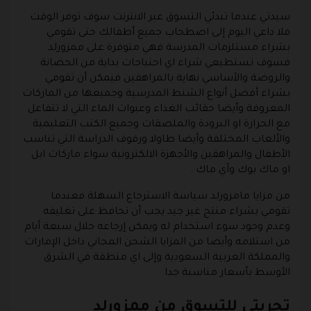
سيدتي عندما تبدئي التسوق عبر الانترنت سوف توفر الوقت
فلا داعي اليوم إلى اصطحاب جميع أطفالك حتى تقومي
بشراء مستلزمات المدرسة فهي متوفرة على ممزورلد
فسوف تستطيعي شراء اي احتياجات بداية من الحضانة
والروضة والأساسي نهاية بالمراهقين فيمكن أن تقومي
بشراء أفضل أنواع الشنط المدرسية وجميعها من الماركات
المعروفة وأيضا حقائب الغذاء وعبوات الماء التي لا تتفاعل
مع الحرارة او البرودة والملصقات وجميع الكتب التعليمية
والألعاب المختلفة وأيضا طاولا ورفوف الدراسة التي تناسب
الأطفال والمراهقين والأجهزة الالكترونية سواء ماركات ابل
او ماك بوك وآي ماك .
من مزايا
مامزورلد
سياسة الاسترجاع السهلة فعندما
تقومي بشراء منتج غير جيد يجب أن تحافظ على تغليفه
وعدم وجود سوء استخدام له ويمكن إرجاعه خلال سبعة أيام
من استلامه وأيضا من المزايا الشحن المجاني داخل الإمارات
والمملكة العربية السعودية وإلى اي منطقة في الشرق
الأوسط بأسعار مناسبة جدا
تجربتي للتسوق من ممزورلد