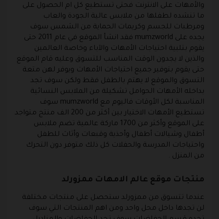
والأمهات على الانترنت فحتى تستطيع كل ام الحصول على
ما تنشده لطفلها من ملابس عالية الجودة والعاب
ومرطبات للجسم وكريمات الحماية من الشمس سوف
يجده على
mumzworld
فقد انشأ الموقع في عام 2011 حتى
يقوم بتلبية احتياجات الأمهات والآباء وخاصة العالمين
والذين لا يجدون الوقت المناسب للتسوق وعليه قام الموقع
حتى يقوم بتوفير جميع احتياجات الأمهات ويوفر لهن متعة
التسوق والموقع لا يهتم بالطفل فقط ولكن سوف تجد
بداخله الأمهات الحوامل تشكيلة من الملابس النسائية
المناسبة لكل الأوقات فاليوم مع mumzworld سوف
تستطيع الأمهات الاختيار بين أكثر من 200 الف منتج متواجد
على الموقع وأكثر من 1700 ماركة عالمية تضم ملابس
أطفال وشيالات أطفال وأحذية وقبعات وأثاث للطفل
واحتياجات المدرسة والحفلات كل ذلك متوفر دون التحرك
من المنزل .
منتجات موقع عالم الامهات ممزورلد
عندما تتسوق من ممزورلد ستحصل على منتجات مختلفة
لن تجدها داخل محل واحد ومن اهم المنتجات التي سوف