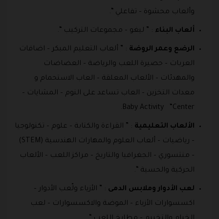
وألعاب محشوة – تفاعلي “.
ألعاب البناء
: ” ليغو – مجموعات التركيب “.
الرضع وعمر الروضة
: ” ألعاب التعليم المبكر – اضافات
العربات – حصيرة اللعب والرياضة – العضاضات
والمهدئات – الألعاب المعلقة – العاب الاستحمام و
معدات التخزين – العاب تساعد على النوم – المشايات –
Baby Activity “Center.
الألعاب التعليمية
: ” القراءة والكتابة – علوم – تكنولوجيا
– رياضيات – ألعاب العلوم والمهارات الهندسية (STEM)
– منتسوري – الجغرافيا والتاريخ – مراكز اللعب – الألعاب
الحركية والحسية “.
لعب الأدوار وملابس الدمى
: ” الأزياء ولّعب الأدوار –
اكسسوارات الأزياء – الموضة والاكسسوارات – لعب
الخيام والتخييم – مطابخ اللعب “.