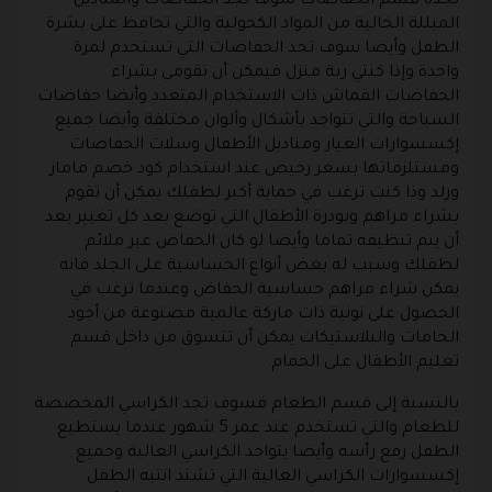
تجده قسم الحفاضات سوف تجد الحفاضات والمناديل
المبللة الخالية من المواد الكحولية والتي تحافظ على بشرة
الطفل وأيضا سوف تجد الحفاضات التي تستخدم لمرة
واحدة وإذا كنتي ربة منزل فيمكن أن تقومي بشراء
الحفاضات القماش ذات الاستخدام المتعدد وأيضا حفاضات
السباحة والتي تتواجد بأشكال وألوان مختلفة وأيضا جميع
إكسسوارات الغيار ومناديل الأطفال وسلات الحفاضات
ومستلزماتها بسعر رخيص عند استخدام كود خصم ماماز
ورلد وذا كنت ترغب في حماية أكبر لطفلك يمكن أن تقوم
بشراء مراهم وبودرة الأطفال التي توضع بعد كل تغيير بعد
أن يتم تنظيفه تماما وأيضا لو كان الحفاض غير ملائم
لطفلك وسبب له بعض أنواع الحساسية على الجلد فانه
يمكن شراء مراهم حساسية الحفاض وعندما ترغب في
الحصول على نونية ذات ماركة عالمية مصنوعة من أجود
الخامات والبلاستيكات يمكن أن تتسوق من داخل قسم
تعليم الأطفال على الحمام.
بالنسبة إلى قسم الطعام فسوف تجد الكراسي المخصصة
للطعام والتي تستخدم عند عمر 5 شهور عندما يستطيع
الطفل رفع رأسه وأيضا يتواجد الكراسي العالية وجميع
إكسسوارات الكراسي العالية التي تشتد انتبه الطفل