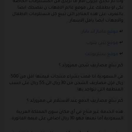
واذا لم تجدي عزيزتى الام ما تريدى من المستلزمات الخاصة
بكى او بطفلك على موقع عالم الامهات ن ننصحك ايضا
بالتعرف على هذه المتاجر التى تبيع كل مستلزمات الاطفال
والامهات ايضا باقل الاسعار .
↵
موقع ماماز اند باباز
↵
موقع بيبي شوب
↵
موقع سنتربوينت
كم تبلغ مصاريف شحن ممزورلد ؟
في السعودية اذا قمت بشراء منتجات قيمتها اقل من 500
ريال فإن مصاريف الشحن من 30 ريال الى 55 ريال على حسب
المنطقة التي تتواجد بها .
كم تبلغ مصاريف الدفع عند الاستلام في ممزورلد ؟
هذه الخدمة غير متاح في أي مكان سوى المملكة العربية
السعودية أما ثمنها فهو 30 ريال اضافي على قيمة الفاتورة .