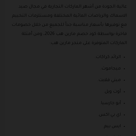
عالية الجودة من أشهر الماركات التجارية في مجال صيد
الاسماك والرياضات المائية المختلفة ومستلزمات التخييم
مع توفيرها بأسعار مناسبة جداً للجميع من خلال خصومات
فاخرة بواسطة كود خصم مارين هب 2026، ومن أمثلة
الماركات المتوفرة على متجر مارين هب:
الرائد كراكات.
ميجاموث.
ميتي قلايت.
أوت ويل.
أبو جارسيا.
اي بي اكس.
ايس بيم.