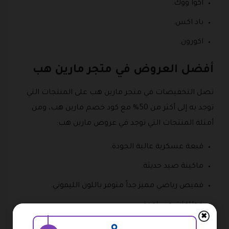
اكوا ووك.
باد اكس.
اكورون.
أفضل العروض في متجر مارين هب
تصل التخفيضات في متجر مارين هب على المنتجات التي
توجد به إلى أكثر من 50% مع كود خصم مارين هب، ومن
أمثلة المنتجات التي توجد في عروض مارين هب:
قبعة عسكرية عالية الجودة.
ماكينة صيد حديثة.
قميص رياضي مميز جداً متوفر باللون الليموني.
خطافات مساعدة.
✖
بكرة صيد دوارة.