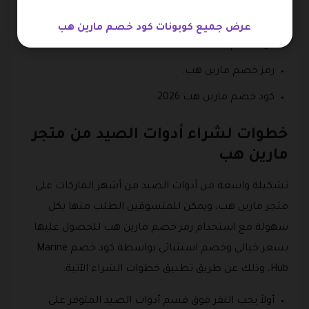
كوبون خصم مارين هب.
عرض جميع كوبونات كود خصم مارين هب
كود خصم Marine Hub.
رمز خصم مارين هب.
كود خصم مارين هب 2026.
خطوات لشراء أدوات الصيد من متجر
مارين هب
تشكيلة واسعة من أدوات الصيد من أشهر الماركات على
متجر مارين هب، ويمكن للمتسوقين الطلب منها بكل
سهولة مع استخدام رمز خصم مارين هب للحصول عليها
بسعر خيالي وخصم استثنائي بواسطة كود خصم Marine
Hub، وذلك عن طريق تطبيق خطوات الشراء الآتية:
أولاً يجب النقر فوق قسم أدوات الصيد المتوفر على