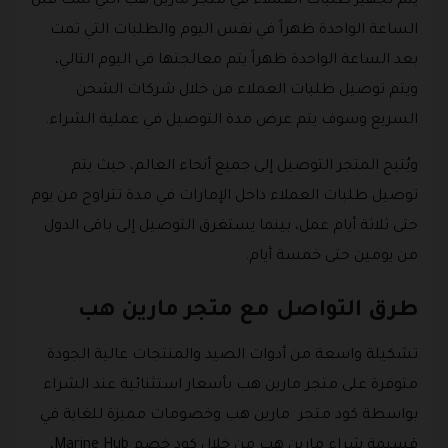
يتم تجهيز طلبات العملاء في متجر مارين هب التي تمت قبل
الساعة الواحدة ظهراً في نفس اليوم والطلبات التي تمت
بعد الساعة الواحدة ظهراً يتم معالجتها في اليوم التالي،
ويتم توصيل طلبات العملاء من خلال شركات الشحن
السريع وسوف يتم عرض مدة التوصيل في عملية الشراء.
ويُتيح المتجر التوصيل إلى جميع أنحاء العالم، حيث يتم
توصيل طلبات العملاء داخل الإمارات في مدة تتراوح من يوم
حتى ثلاثة أيام عمل، بينما يستغرق التوصيل إلى باقى الدول
من يومين حتى خمسة أيام.
طرق التواصل مع متجر مارين هب
تشكيلة واسعة من أدوات الصيد والمنتجات عالية الجودة
متوفرة على متجر مارين هب بأسعار استثنائية عند الشراء
بواسطة كود متجر مارين هب وخصومات مميزة للغاية في
قسيمة شراء مارين هب من خلال كود خصم Marine Hub،