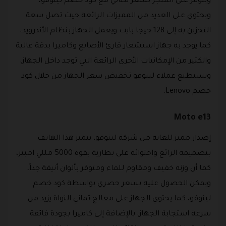
ويتوفر على المتجر بسعر مثالي مع كود خصم لينوفو،
ويحتوي على العديد من المميزات الرائعة حيث تصل سعة
التخزين به إلى 128 جيجا بايت ويعمل الجهاز بنظام الأندرويد،
كما يوجد به جهاز استشعار قارئ الأصابع وكاميرا بدقة عالية
والكثير من الإمكانيات الأخرى الرائعة التي توجد داخل الجهاز،
ويستطيع عملاء لينوفو تخفيض سعر الجهاز من خلال كود
خصم Lenovo.
Moto e13
إصدار مميز للغاية من شركة لينوفو، يتميز هذا الهاتف
بتصميمه الرائع واحتوائه على بطارية بقوة 5000 مللي امبير،
كما أن وزنه خفيف ومقاوم للماء ومتوفر بألوان أنيقة جداً،
ويمكن الحصول عليه بسعر حصري بواسطة كود خصم
لينوفو، كما يحتوي الجهاز على معالج ثماني النواة يزيد من
سرعة استجابة الجهاز، بالإضافة إلى كاميرا بجودة فائقة