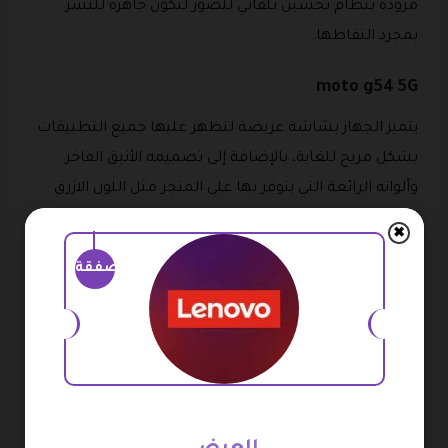
مزودة بنظام تحسين تلقائي للصور لتكون جاهزة للنشر
بمجرد التقاطها.
moto g54 5G
يتميز الجهاز بشاشة عريضة لتظهر عليها جميع التطبيقات
بشكل مريح للغاية، بالإضافة إلى تصميمه الأنيق الفاخر
وألوانه الرائعة التي يتوفر بها على المتجر مثل اللون الازرق
الغامق والازرق الجليدي والاخضر الفاتح والرمادي، وجميعها
✖
يمكن للعملاء الطلب منها والحصول عليها بسعر استثنائي
صفقة
من خلال كود خصم لينوفو.
كما يحتوي الجهاز على العديد من المميزات الرائعة، حيث
تصل سعة التخزين به إلى 256 جيجابايت كما أنه مقاوم
للماء ومزود بقارئ بصمات على الجانب يمكن من خلاله قفل
الجهاز على الفور.