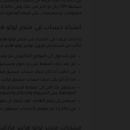
في حالة إذا كنت تربط في الشراء والشحن د
قيمتها 199 ريال او اكثر من ذلك 
خصومات وتخفيضات على قيمه الفاتوره النها
انشاء حساب في متجر لولو هاي
إذا كنت ترغب في الشراء من متجر لولو هايب
تتأكد من استخدام كوبون توفير لولو هايبر 
قم بالدخول الى الموقع الالكتروني ثم بعد 
ثم بعد ذلك اضغط على زر دخول وتسجيل 
في حالات اذا كان لديك حساب مسبق قم بإد
اما اذا لم يكن لديك حساب مسبق فانت ال
سينتقل بك الان الى صفحة التسجيل والتى 
الموافقة على الشروط والأحكام والضغط 
سيصل إلى رقم الهاتف كود عليك ان تقوم 
في حالة إذا تم تفعيل الحساب سيكون علي
منتجات متجر لولو هايبر ماركت