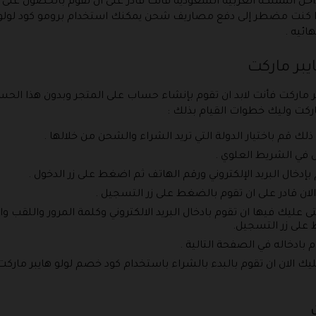
اخل المملكه العربيه السعوديه فأنت قادر على ان تقوم بالحصول ع
وفي حالة اذا كنت مضطر إلى دفع مصاريف شحن يمكنك استخدام برومو كود ل
ئيه .
بر ماركت
ر ماركت فأنت لابد ان تقوم بإنشاء حساب على المتجر وبدون هذا الح
ماركت وليك خطوات القيام بذلك :
ذلك قم باختيار الدولة التي تريد الشراء والشحن من خلالها .
في الشريط العلوي .
خال البريد الإلكتروني ورقم الهاتف ثم اضغط على زر الدخول .
ان قادر على ان تقوم بالضغط على زر التسجيل .
عليك فيها ان تقوم بادخال البريد الالكتروني وكلمة المرور واللقب وا
على زر التسجيل.
بادخاله في الصفحة التالية .
ك الان ان تقوم بالبدء بالشراء باستخدام كود خصم لولو هايبر ماركت 