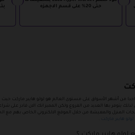
كود خصم LuLu Hyper Market بتخفيضات
كو
ل
حتى 20% على قسم الاجهزه
كت
لك يتوفر بها العديد من الفروع ولكن المميز انك الان قادر على شراء
نتجات المنزل والمعيشة من خلال الموقع الالكتروني الخاص بهم م
ولو هايبر ماركت
.
 لولو هايبر ماركت ؟