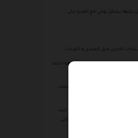
ل عليها بشكل يومي مع القدرة على
منتجات الاخرى مثل العسل و المربات.
لانواع منتجات الشاي ومنتجات القهوه ايضا
دها في المياه كما يتوفر ايضا منتجات
ر في السعودية والإمارات والكويت حيث
 والأوروبي وهناك الأطعمة المحلية والتي