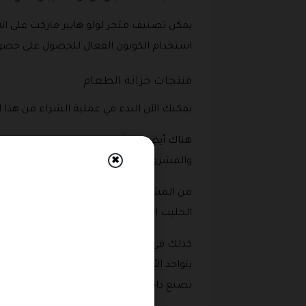
يمكن تصنيف متجر لولو هايبر ماركت على ان
استخدام الكوبون الفعال للحصول على خصو
منتجات خزانة الطعام
يمكنك الآن البدء في عملية الشراء من هذا 
هناك أيضا المشروبات المتوفرة في قسم البق
والمشروبات الغازية وعليها خصم عند استخدا
✖
من المشروبات المتوفرة ايضا مشروبات الطا
الحليب المجفف .
كذلك في هذا القسم يوجد العديد من الأطعم
يتواجد الأطعمة العربية والفلبينية الكوريه و
تصنع داخل المملكه العربيه السعوديه .