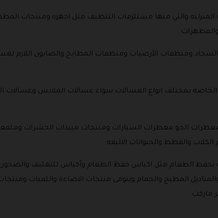
المنزليه والتي منها مستلزمات التنظيف مثل اجهزه ومنتجات المطهر
والمطهرات .
سجاد ومنظفات الأرضيات ومنظفات المطابخ والصابون اللازم لغسيل
خاصة بمختلف انواع الغسالات سواء غسالات الملابس وغسالات الا
 معطرات الجو معطرات السيارات ومنتجات مبيدات الحشرات وملمعات
كلاب والقطط والحيوانات الاليفه .
 بحفظ الطعام مثل اكياس حفظ الطعام وأكياس للتغليف والصحون ال
ة والمناديل المطبخ والحمام ويتوفى منتجات الاضاءة واللمبات ومنتجات
 ماركت .